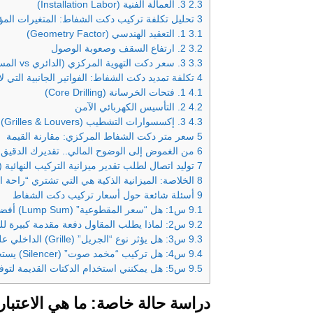
2.3
3. العمالة الفنية (Installation Labor)
3
تحليل تكلفة تركيب دكت الشفاط: المتغيرات المؤ
3.1
1. التعقيد الهندسي (Geometry Factor)
3.2
2. ارتفاع السقف وصعوبة الوصول
3.3
3. سعر دكت التهوية المركزي (الدائري vs المستطيل)
4
تكلفة تمديد دكت الشفاط: الفواتير الجانبية التي لا
4.1
1. فتحات الخرسانة (Core Drilling)
4.2
2. التأسيس الكهربائي الآمن
4.3
3. إكسسوارات التشطيب (Grilles & Louvers)
5
سعر متر دكت الشفاط المركزي: مقارنة القيمة
6
من الغموض إلى الوضوح المالي.. تقديرك الدقيق يب
7
توليد اتصال لطلب تقدير ميزانية التركيب النهائية (5500328)
8
الخلاصة: الميزانية الذكية هي التي تشتري “راحة ال
9
أسئلة شائعة حول أسعار تركيب دكت الشفاط
9.1
س1: هل “سعر المقطوعية” (Lump Sum) أفضل أم “سعر المتر”؟
9.2
س2: لماذا يطلب المقاول دفعة مقدمة كبيرة للدكتات؟
9.3
س3: هل يؤثر نوع “الجريل” (Grille) الداخلي على السعر بشكل كبير؟
9.4
س4: هل تركيب “مخمد صوت” (Silencer) يستحق التكلفة الإضافية؟
9.5
س5: هل يمكنني استخدام الدكتات القديمة لتوفير المال عند تغيير الشفاط؟
دراسة حالة خاصة: ما هي الاعتبا