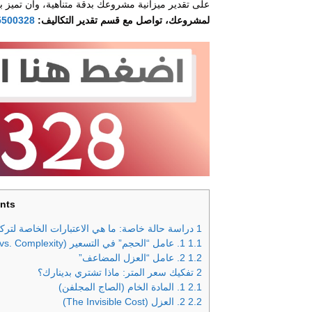
على تقدير ميزانية مشروعك بدقة متناهية، وأن تميز بي
لمشروعك، تواصل مع قسم تقدير التكاليف:
5500328
nts
1
دراسة حالة خاصة: ما هي الاعتبارات الخاصة لترك
1.1
1. عامل “الحجم” في التسعير (Economies of Scale vs. Complexity)
1.2
2. عامل “العزل المضاعف”
2
تفكيك سعر المتر: ماذا تشتري بدينارك؟
2.1
1. المادة الخام (الصاج المجلفن)
2.2
2. العزل (The Invisible Cost)