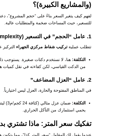
(والمشاريع الكبيرة)؟
لفهم كيف يتغير السعر بناءً على “حجم المشروع”، دعن
للتسعير، حيث المساحات ضخمة والمتطلبات عالية.
1. عامل “الحجم” في التسعير (Economies of Scale vs. Complexity)
تتطلب عملية
تركيب شفاط مركزي الجهراء
التركيز ع
التكلفة:
من الدكت القياسي، لكن كفاءته في نقل كميات هائل
2. عامل “العزل المضاعف”
في المناطق المفتوحة والحارة، العزل ليس اختيارياً.
التكلفة:
ضمان ع
يحمي استثمارك من التآكل الحراري.
تفكيك سعر المتر: ماذا تشتري بد
عندما يقول لك المقاول “سعر المتر كذا”، مما يتكون هذا السعر