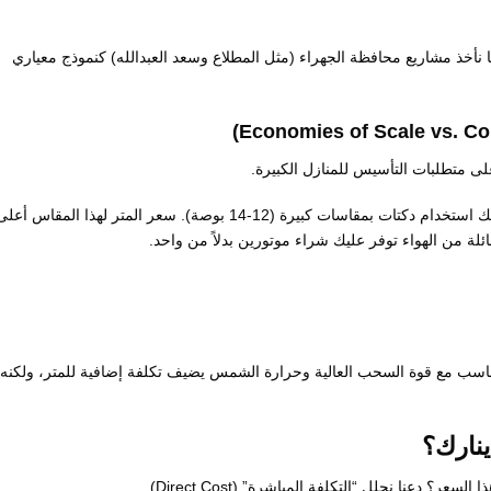
ا نأخذ مشاريع محافظة الجهراء (مثل المطلاع وسعد العبدالله) كنموذج معياري
لى متطلبات التأسيس للمنازل الكبيرة.
هنا، لا نستخدم دكتات صغيرة. يستوجب ذلك استخدام دكتات بمقاسات كبيرة (12-14 بوصة). سعر المتر لهذا المقاس أعل
ة من الهواء توفر عليك شراء موتورين بدلاً من واحد.
زل مثالي (كثافة 24 كجم/م3) ليتناسب مع قوة السحب العالية وحرارة الشمس يضيف تكلفة إضافية للمتر، ولكنه
ينارك؟
؟ دعنا نحلل “التكلفة المباشرة” (Direct Cost).