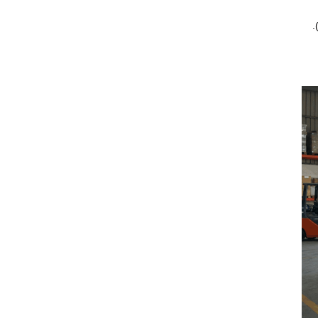
 الأكواع، دهن الماستيك (مانع التسريب)، وتثبيت الحمالات (Hangers) بوزنية دقيقة (Leveling).