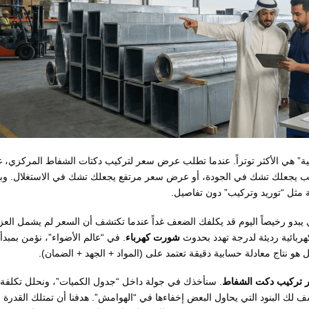
الية” هي الأكثر توتراً. عندما تطلب عرض سعر لتركيب دكتات الشفاط المركزي، غال
 يجعلك تشك في الجودة، أو عرض سعر مرتفع يجعلك تشك في الاستغلال. وب
مثل “توريد وتركيب” دون تفاصيل.
ي يبدو رخيصاً اليوم قد يكلفك الضعف غداً عندما تكتشف أن السعر لم يشمل العز
كهربائية رديئة لدرجة تهدد بحدوث
شورت كهرباء
. في “عالم الأضواء”، نؤمن بمبدأ
بل هو نتاج معادلة حسابية دقيقة تعتمد على (المواد + الجهد + الضمان).
ر تركيب دكت الشفاط
. سنأخذك في جولة داخل “جدول الكميات”، ونحلل تكلفة
) للصاج والعزل، ونكشف لك البنود التي يحاول البعض إخفاءها في “الهوامش”. هدفنا أن تمتلك القدرة