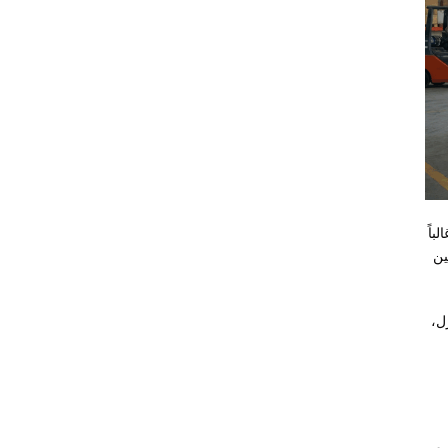
باً
ين
ل،