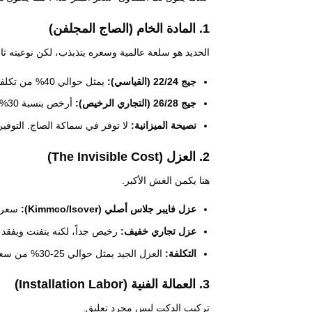
1. المادة الخام (الصاج المجلفن)
الحديد هو سلعة عالمية وسعره يتذبذب، لكن نوعيته ثاب
جيج 22/24 (القياسي):
يمثل حوالي 40% من تكلفة المتر.
جيج 26/28 (التجاري الرخيص):
أرخص بنسبة 30%، لكنه “ورقي” ويهتز ويصدر أصواتاً.
نصيحة الميزانية:
لا توفر في سماكة الصاج. التوفير
2. العزل (The Invisible Cost)
هنا يكمن الغش الأكبر.
عزل فايبر جلاس أصلي (Kimmco/Isover):
سعره 
عزل تجاري خفيف:
رخيص جداً، لكنه يتفتت ويفقد ف
التكلفة:
العزل الجيد يمثل حوالي 25-30% من سعر المتر الجاهز.
3. العمالة الفنية (Installation Labor)
تركيب الدكت ليس مجرد تعليق.