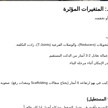
المتغيرات المؤثرة
أو تخفضه.
.
 من الدكت المستقيم.
لإمكان أثناء مرحلة البناء.
التركيب في سقف ارتفاعه 3 أمتار يختلف عن التركيب في بهو ارتفاعه 6 أمتار (يحتاج سقالات Scaffolding ومعدات رفع). صعوبة
التصنيع وأقوى في تحمل الضغط، وشكله أجمل إذا كان ظاهراً.