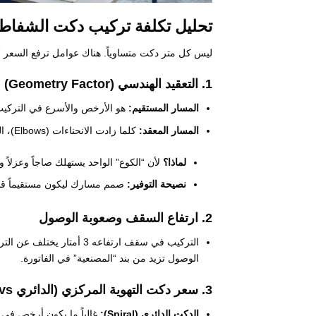
تحليل تكلفة تركيب دكت الشفاط: 
ليس كل متر دكت متساوياً. هناك عوامل ترفع السعر 
1. التعقيد الهندسي (Geometry Factor)
المسار المستقيم:
هو الأرخص والأسرع في التركيب
المسار المعقد:
كلما زادت الانحناءات (Elbows)، التحويلات (Reducers)، والوصلات الفرعية (T-Joints)، زادت التكلفة.
لماذا؟
لأن “الكوع” الواحد يستهلك صاجاً وعزلاً وعمالة تعادل 2-3 أمتار
نصيحة التوفير:
صمم مسارك ليكون مستقيماً قدر ا
2. ارتفاع السقف وصعوبة الوصول
الوصول تزيد من بند “المصنعية” في الفاتورة.
3. سعر دكت التهوية المركزي (الدائري vs المستطيل)
الدكت الدائري (Spiral):
غالباً ما يكون أرخص في 