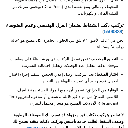
الحل:
العزل الجيد يمنع سطح الدكت المعدني من ملامسة الهواء
المحيط، وبالتالي يمنع نقطة الندى (Dew Point) ويحمي منزلك من
التلف المائي والكهربائي.
تركيب دكت الشفاط بضمان العزل الهندسي وعدم الضوضاء
)
5500328
(
نحن في “عالم الأضواء” لا نثق في الحلول الجاهزة. كل مطبخ هو “حالة
دراسية” مستقلة.
التصنيع المخصص:
نحن نفصل الدكتات في ورشنا بناءً على مقاسات
موقعك بدقة، لتقليل عدد الوصلات وتقليل احتمالية التسريب.
اختبار الضغط:
بعد التركيب، وقبل إغلاق الجبس، يمكننا إجراء اختبار
لضمان عدم وجود أي تسريب للهواء من النظام.
الوقاية من الحرائق:
نضمن أن جميع المواد المستخدمة (العزل،
اللاصق، الصاج) هي مواد غير قابلة للاشتعال أو مؤخرة للحريق (Fire
Retardant)، لأن دكت المطبخ هو مسار محتمل للنيران.
لا تخاطر بتركيب دكتات غير معزولة قد تسبب لك الضوضاء، الرطوبة،
وضعف الشفط. لطلب خدمة تأسيس وتركيب دكتات متقنة تضمن لك