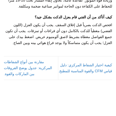
وزيادة قوة الموتور. كقاعدة عامة، نحاول إبقاء المسار تحت 10-15 متراً
للحفاظ على الكفاءة دون الحاجة لمواتير صناعية ضخمة ومكلفة.
كيف أتأكد من أن الفني قام بعزل الدكت بشكل جيد؟
افحص الدكت بصرياً قبل إغلاق السقف. يجب أن يكون العزل (اللون
الفضي) مغطياً للدكت بالكامل دون أي فراغات أو تمزقات. يجب أن تكون
جميع الفواصل مغطاة بشريط لاصق ألومنيوم عريض. اضغط بيدك على
العزل؛ يجب أن يكون متماسكاً ولا يوجد فراغ هوائي بينه وبين الصاج.
مقارنة بين أنواع الشفاطات
كيفية اختيار الشفاط المركزي: دليل
المركزية: جدول يوضح الفروقات
قياس CFM والقوة المناسبة للمطبخ.
بين الماركات والقوة.