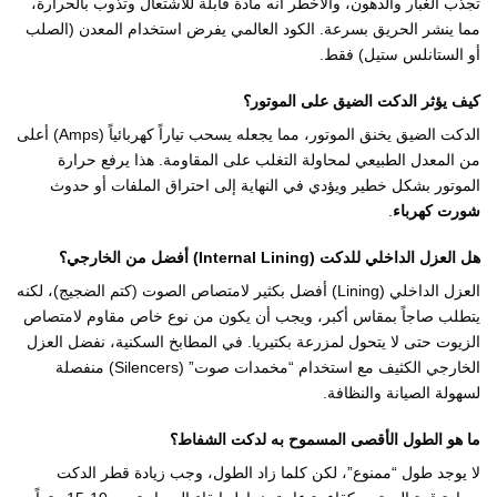
تجذب الغبار والدهون، والأخطر أنه مادة قابلة للاشتعال وتذوب بالحرارة،
مما ينشر الحريق بسرعة. الكود العالمي يفرض استخدام المعدن (الصلب
أو الستانلس ستيل) فقط.
كيف يؤثر الدكت الضيق على الموتور؟
الدكت الضيق يخنق الموتور، مما يجعله يسحب تياراً كهربائياً (Amps) أعلى
من المعدل الطبيعي لمحاولة التغلب على المقاومة. هذا يرفع حرارة
الموتور بشكل خطير ويؤدي في النهاية إلى احتراق الملفات أو حدوث
شورت كهرباء
.
هل العزل الداخلي للدكت (Internal Lining) أفضل من الخارجي؟
العزل الداخلي (Lining) أفضل بكثير لامتصاص الصوت (كتم الضجيج)، لكنه
يتطلب صاجاً بمقاس أكبر، ويجب أن يكون من نوع خاص مقاوم لامتصاص
الزيوت حتى لا يتحول لمزرعة بكتيريا. في المطابخ السكنية، نفضل العزل
الخارجي الكثيف مع استخدام “مخمدات صوت” (Silencers) منفصلة
لسهولة الصيانة والنظافة.
ما هو الطول الأقصى المسموح به لدكت الشفاط؟
لا يوجد طول “ممنوع”، لكن كلما زاد الطول، وجب زيادة قطر الدكت