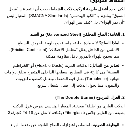
الشفاط الموثوق؟
لكي نحدد
أفضل طريقة لتركيب دكت الشفاط
، يجب أن نبتعد عن “شغل
السوق” ونلتزم بـ “الكود الهندسي” (SMACNA Standards). المعيار ليس
“أن يمر الهواء”، بل “كيف يمر الهواء”.
1. الخامة: الصاج المجلفن (Galvanized Steel) هو السيد
لماذا الصاج؟
لأنه مادة صلبة، ملساء، ومقاومة للحريق. السطح
الأملس من الداخل يقلل “معامل الاحتكاك” (Friction Coefficient)،
مما يسمح للهواء بالمرور بأقل مقاومة ممكنة.
تحذير من البدائل:
الدكتات المرنة (Flexible Ducts) أو “الخراطيم
الفضية” هي كارثة في المطابخ. سطحها الداخلي المتعرج يخلق دوامات
هوائية (Turbulence) تقتل قوة الشفط، وتعمل كمصيدة للزيوت
والدهون، مما يحول الدكت إلى فتيل اشتعال سريع.
2. العزل المزدوج (The Double Barrier)
الدكت العاري هو “طبلة” معدنية. المعيار الهندسي يفرض عزل الدكت
بطبقة من الفايبر جلاس (Fiberglass) بكثافة لا تقل عن 16-24 كجم/م3.
الوظيفة الصوتية:
امتصاص اهتزازات الصاج الناتجة عن ضغط الهواء.