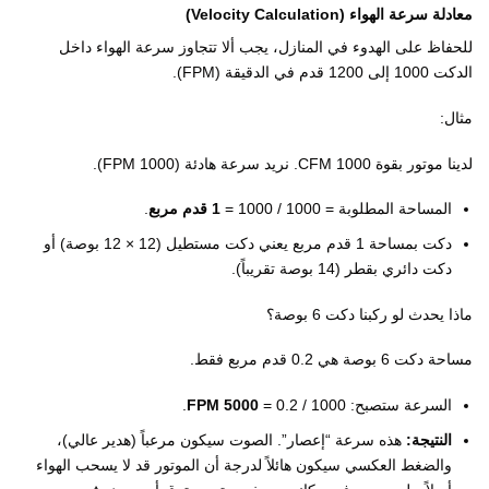
معادلة سرعة الهواء (Velocity Calculation)
للحفاظ على الهدوء في المنازل، يجب ألا تتجاوز سرعة الهواء داخل
الدكت 1000 إلى 1200 قدم في الدقيقة (FPM).
مثال:
لدينا موتور بقوة 1000 CFM. نريد سرعة هادئة (1000 FPM).
المساحة المطلوبة = 1000 / 1000 =
1 قدم مربع
.
دكت بمساحة 1 قدم مربع يعني دكت مستطيل (12 × 12 بوصة) أو
دكت دائري بقطر (14 بوصة تقريباً).
ماذا يحدث لو ركبنا دكت 6 بوصة؟
مساحة دكت 6 بوصة هي 0.2 قدم مربع فقط.
السرعة ستصبح: 1000 / 0.2 =
5000 FPM
.
النتيجة:
هذه سرعة “إعصار”. الصوت سيكون مرعباً (هدير عالي)،
والضغط العكسي سيكون هائلاً لدرجة أن الموتور قد لا يسحب الهواء