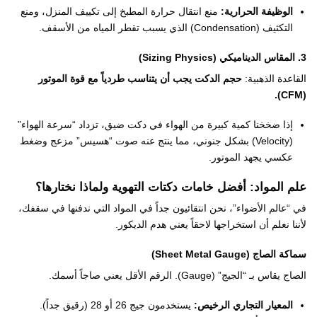
الوظيفة الحرارية:
منع انتقال حرارة المطبخ إلى تكييف المنزل، ومنع
التكثيف (Condensation) الذي يسبب تقطر المياه من الأسقف.
3. المقاس الديناميكي (Sizing Physics)
القاعدة الذهبية:
حجم الدكت يجب أن يتناسب طردياً مع قوة الموتور
(CFM).
إذا ضخخنا كمية كبيرة من الهواء في دكت ضيق، تزداد “سرعة الهواء”
(Velocity) بشكل جنوني، مما ينتج عنه صوت “هسيس” مزعج وضغط
عكسي يجهد الموتور.
علم المواد: أفضل خامات دكتات التهوية ولماذا نختارها؟
في “عالم الأضواء”، نحن انتقائيون جداً في المواد التي ندفنها في سقفك،
لأننا نعلم أن استخراجها لاحقاً يعني هدم الديكور.
سماكة الصاج (Sheet Metal Gauge)
الصاج يقاس بـ “الجيج” (Gauge). الرقم الأقل يعني صاجاً أسمك.
المعيار التجاري الرخيص:
يستخدمون جيج 26 أو 28 (رقيق جداً).