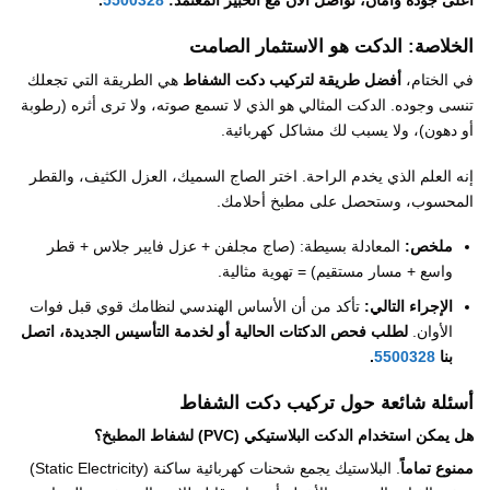
أعلى جودة وأمان، تواصل الآن مع الخبير المعتمد:
5500328
.
الخلاصة: الدكت هو الاستثمار الصامت
في الختام،
أفضل طريقة لتركيب دكت الشفاط
هي الطريقة التي تجعلك
تنسى وجوده. الدكت المثالي هو الذي لا تسمع صوته، ولا ترى أثره (رطوبة
أو دهون)، ولا يسبب لك مشاكل كهربائية.
إنه العلم الذي يخدم الراحة. اختر الصاج السميك، العزل الكثيف، والقطر
المحسوب، وستحصل على مطبخ أحلامك.
ملخص:
المعادلة بسيطة: (صاج مجلفن + عزل فايبر جلاس + قطر
واسع + مسار مستقيم) = تهوية مثالية.
الإجراء التالي:
تأكد من أن الأساس الهندسي لنظامك قوي قبل فوات
الأوان.
لطلب فحص الدكتات الحالية أو لخدمة التأسيس الجديدة، اتصل
بنا
5500328
.
أسئلة شائعة حول تركيب دكت الشفاط
هل يمكن استخدام الدكت البلاستيكي (PVC) لشفاط المطبخ؟
ممنوع تماماً
. البلاستيك يجمع شحنات كهربائية ساكنة (Static Electricity)