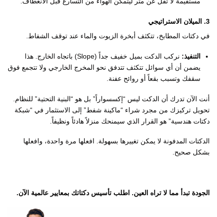
مستقيمة لا تقل عن متر ليتمكن الهواء من التسارع قبل الانعطاف.
3. الميلان الاستراتيجي
في دكتات المطابخ، تتكثف أبخرة الزيوت والماء عند توقف الشفاط.
التنفيذ:
نركب الدكت بميل خفيف جداً (Slope) باتجاه الخارج. هذا
يضمن أن أي سوائل تتكثف تتدفق نحو المخرج الخارجي ولا تتجمع فوق
سقفك وتسبب بقعاً أو روائح عفنة.
أنت الآن تدرك أن الدكت ليس “إكسسواراً” بل هو “البنية التحتية” للنظام.
تحويل تركيزك من مجرد شراء “ماكينة شفط” إلى الاستثمار في “شبكة
دكتات هندسية” هو القرار الذي سيمنحك منزلاً هادئاً ونظيفاً.
الدكتات المدفونة لا يمكن تغييرها بسهولة. افعلها مرة واحدة، وافعلها
بشكل صحيح.
الجودة تبدأ مما لا تراه العين. اطلب تأسيس دكتاتك بمعايير عالمية الآن.