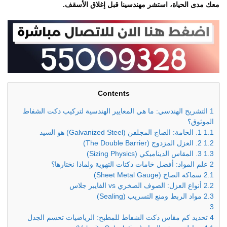
معك مدى الحياة، استشر مهندسينا قبل إغلاق الأسقف.
Contents
1
التشريح الهندسي: ما هي المعايير الهندسية لتركيب دكت الشفاط
الموثوق؟
1.1
1. الخامة: الصاج المجلفن (Galvanized Steel) هو السيد
1.2
2. العزل المزدوج (The Double Barrier)
1.3
3. المقاس الديناميكي (Sizing Physics)
2
علم المواد: أفضل خامات دكتات التهوية ولماذا نختارها؟
2.1
سماكة الصاج (Sheet Metal Gauge)
2.2
أنواع العزل: الصوف الصخري vs الفايبر جلاس
2.3
مواد الربط ومنع التسريب (Sealing)
3
4
تحديد كم مقاس دكت الشفاط للمطبخ: الرياضيات تحسم الجدل