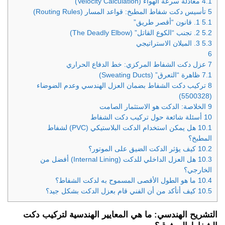
4.1
معادلة سرعة الهواء (Velocity Calculation)
5
تأسيس دكت شفاط المطبخ: قواعد المسار (Routing Rules)
5.1
1. قانون “أقصر طريق”
5.2
2. تجنب “الكوع القاتل” (The Deadly Elbow)
5.3
3. الميلان الاستراتيجي
6
7
عزل دكت الشفاط المركزي: خط الدفاع الحراري
7.1
ظاهرة “التعرق” (Sweating Ducts)
8
تركيب دكت الشفاط بضمان العزل الهندسي وعدم الضوضاء
(5500328)
9
الخلاصة: الدكت هو الاستثمار الصامت
10
أسئلة شائعة حول تركيب دكت الشفاط
10.1
هل يمكن استخدام الدكت البلاستيكي (PVC) لشفاط
المطبخ؟
10.2
كيف يؤثر الدكت الضيق على الموتور؟
10.3
هل العزل الداخلي للدكت (Internal Lining) أفضل من
الخارجي؟
10.4
ما هو الطول الأقصى المسموح به لدكت الشفاط؟
10.5
كيف أتأكد من أن الفني قام بعزل الدكت بشكل جيد؟
التشريح الهندسي: ما هي المعايير الهندسية لتركيب دكت