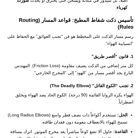
أصلاً، بل سيدور في مكانه ويسخن حتى يحترق أو يحدث
شورت
كهرباء
.
تأسيس دكت شفاط المطبخ: قواعد المسار (Routing
Rules)
رسم مسار الدكت على المخطط هو فن “تجنب العوائق” مع الحفاظ على
“انسيابية الهواء”.
1. قانون “أقصر طريق”
كل متر إضافي من الدكت يضيف مقاومة (Friction Loss). المهندس
البارع يجد أقصر مسار من “الهود” إلى “المخرج الخارجي”.
2. تجنب “الكوع القاتل” (The Deadly Elbow)
الهواء يكره الزوايا القائمة (90 درجة). الكوع الحاد يصد الهواء ويخلق
اضطراباً.
الحل:
نستخدم أكواعاً ذات نصف قطر واسع (Long Radius Elbows)
تسمح للهواء بالانعطاف بنعومة دون فقدان طاقته.
القاعدة:
حاول ألا تضع كوعاً مباشراً بعد مخرج الموتور. اترك مسافة