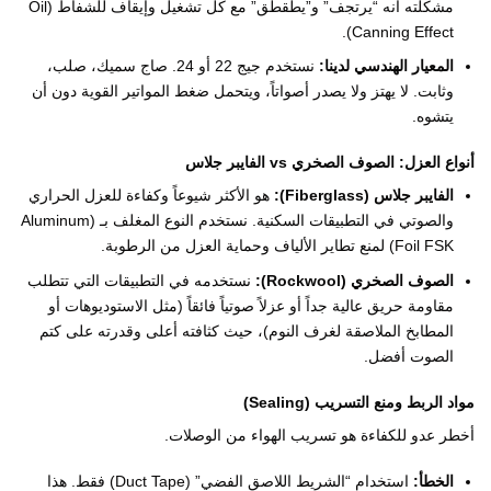
مشكلته أنه “يرتجف” و”يطقطق” مع كل تشغيل وإيقاف للشفاط (Oil
Canning Effect).
المعيار الهندسي لدينا:
نستخدم جيج 22 أو 24. صاج سميك، صلب،
وثابت. لا يهتز ولا يصدر أصواتاً، ويتحمل ضغط المواتير القوية دون أن
يتشوه.
أنواع العزل: الصوف الصخري vs الفايبر جلاس
الفايبر جلاس (Fiberglass):
هو الأكثر شيوعاً وكفاءة للعزل الحراري
والصوتي في التطبيقات السكنية. نستخدم النوع المغلف بـ (Aluminum
Foil FSK) لمنع تطاير الألياف وحماية العزل من الرطوبة.
الصوف الصخري (Rockwool):
نستخدمه في التطبيقات التي تتطلب
مقاومة حريق عالية جداً أو عزلاً صوتياً فائقاً (مثل الاستوديوهات أو
المطابخ الملاصقة لغرف النوم)، حيث كثافته أعلى وقدرته على كتم
الصوت أفضل.
مواد الربط ومنع التسريب (Sealing)
أخطر عدو للكفاءة هو تسريب الهواء من الوصلات.
الخطأ:
استخدام “الشريط اللاصق الفضي” (Duct Tape) فقط. هذا