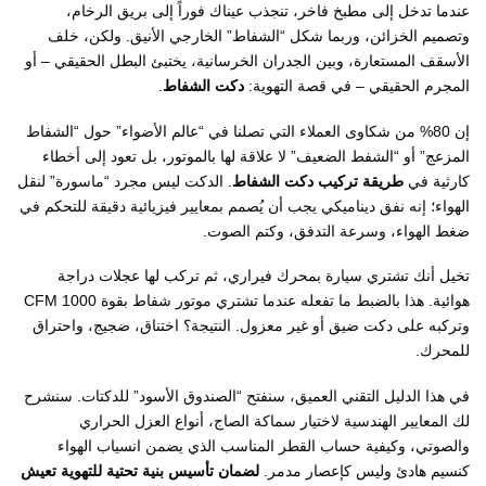
عندما تدخل إلى مطبخ فاخر، تنجذب عيناك فوراً إلى بريق الرخام،
وتصميم الخزائن، وربما شكل “الشفاط” الخارجي الأنيق. ولكن، خلف
الأسقف المستعارة، وبين الجدران الخرسانية، يختبئ البطل الحقيقي – أو
المجرم الحقيقي – في قصة التهوية:
دكت الشفاط
.
إن 80% من شكاوى العملاء التي تصلنا في “عالم الأضواء” حول “الشفاط
المزعج” أو “الشفط الضعيف” لا علاقة لها بالموتور، بل تعود إلى أخطاء
كارثية في
طريقة تركيب دكت الشفاط
. الدكت ليس مجرد “ماسورة” لنقل
الهواء؛ إنه نفق ديناميكي يجب أن يُصمم بمعايير فيزيائية دقيقة للتحكم في
ضغط الهواء، وسرعة التدفق، وكتم الصوت.
تخيل أنك تشتري سيارة بمحرك فيراري، ثم تركب لها عجلات دراجة
هوائية. هذا بالضبط ما تفعله عندما تشتري موتور شفاط بقوة 1000 CFM
وتركبه على دكت ضيق أو غير معزول. النتيجة؟ اختناق، ضجيج، واحتراق
للمحرك.
في هذا الدليل التقني العميق، سنفتح “الصندوق الأسود” للدكتات. سنشرح
لك المعايير الهندسية لاختيار سماكة الصاج، أنواع العزل الحراري
والصوتي، وكيفية حساب القطر المناسب الذي يضمن انسياب الهواء
كنسيم هادئ وليس كإعصار مدمر.
لضمان تأسيس بنية تحتية للتهوية تعيش