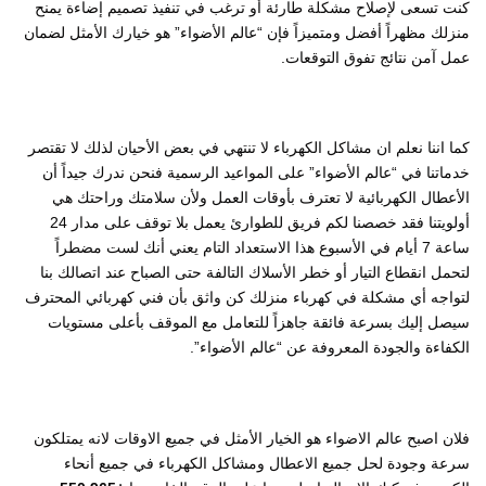
كنت تسعى لإصلاح مشكلة طارئة أو ترغب في تنفيذ تصميم إضاءة يمنح
منزلك مظهراً أفضل ومتميزاً فإن “عالم الأضواء” هو خيارك الأمثل لضمان
عمل آمن نتائج تفوق التوقعات.
كما اننا نعلم ان مشاكل الكهرباء لا تنتهي في بعض الأحيان لذلك لا تقتصر
خدماتنا في “عالم الأضواء” على المواعيد الرسمية فنحن ندرك جيداً أن
الأعطال الكهربائية لا تعترف بأوقات العمل ولأن سلامتك وراحتك هي
أولويتنا فقد خصصنا لكم فريق للطوارئ يعمل بلا توقف على مدار 24
ساعة 7 أيام في الأسبوع هذا الاستعداد التام يعني أنك لست مضطراً
لتحمل انقطاع التيار أو خطر الأسلاك التالفة حتى الصباح عند اتصالك بنا
لتواجه أي مشكلة في كهرباء منزلك كن واثق بأن فني كهربائي المحترف
سيصل إليك بسرعة فائقة جاهزاً للتعامل مع الموقف بأعلى مستويات
الكفاءة والجودة المعروفة عن “عالم الأضواء”.
فلان اصبح عالم الاضواء هو الخيار الأمثل في جميع الاوقات لانه يمتلكون
سرعة وجودة لحل جميع الاعطال ومشاكل الكهرباء في جميع أنحاء