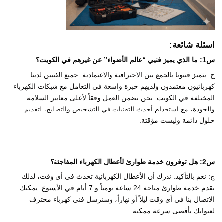
اسئلة شائعة:
س1: ما الذي يميز فنيي “عالم الأضواء” عن غيرهم في الكويت؟
ج
: يتميز فنيونا بالجمع بين الاحترافية والاعتمادية. جميع الفنيين لدينا
كهربائيون معتمدون ولديهم خبرة واسعة في التعامل مع شبكات الكهرباء
المختلفة في الكويت. نحن نضمن العمل وفقاً لأعلى معايير السلامة
والجودة، مع استخدام أحدث التقنيات في التشخيص والتصليح، لتقديم
حلول دائمة وليست مؤقتة.
س2: هل توفرون خدمة طوارئ لأعطال الكهرباء المفاجئة؟
ج
: نعم بالتأكيد. ندرك أن الأعطال الكهربائية تحدث في أي وقت، لذلك
نقدم خدمة طوارئ متاحة 24 ساعة يومياً و 7 أيام في الأسبوع. يمكنك
الاتصال بنا في أي وقت ليلاً أو نهاراً، وسنرسل فني كهرباء محترف
لعنوانك بأقصى سرعة ممكنة.