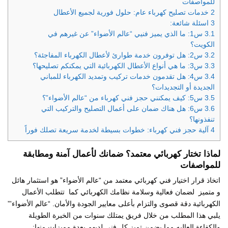
للمواصفات
2
خدمات تصليح كهرباء عام: حلول فورية لجميع الأعطال
3
اسئلة شائعة:
3.1
س1: ما الذي يميز فنيي “عالم الأضواء” عن غيرهم في
الكويت؟
3.2
س2: هل توفرون خدمة طوارئ لأعطال الكهرباء المفاجئة؟
3.3
س3: ما هي أنواع الأعطال الكهربائية التي يمكنكم تصليحها؟
3.4
س4: هل تقدمون خدمات تركيب وتمديد الكهرباء للمباني
الجديدة أو التجديدات؟
3.5
س5: كيف يمكنني حجز فني كهرباء من “عالم الأضواء”؟
3.6
س6: هل هناك ضمان على أعمال التصليح والتركيب التي
تنفذونها؟
4
آلية حجز فني كهرباء: خطوات بسيطة لخدمة سريعة تصلك فوراً
لماذا تختار كهربائي معتمد؟ ضمانك لأعمال آمنة ومطابقة
للمواصفات
اتخاذ قرار اختيار فني كهربائي معتمد من “عالم الأضواء” هو استثمار هائل
و متميز لضمان فعالية وسلامة نظامك الكهربائي كما تتطلب الأعمال
الكهربائية دقة قصوى والتزام بأعلى معايير الجودة والأمان. “عالم الأضواء'”
يلبي هذا المطلب من خلال فريق يمتلك سنوات من الخبرة الطويلة
والكفاءة العاليه مما يضمن تميز كل فني لديهم بعدة مميزات منها: