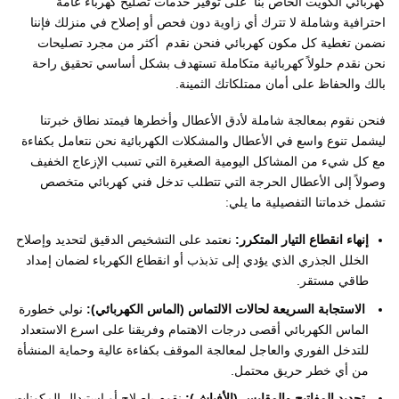
كهربائي الكويت الخاص بنا على توفير خدمات تصليح كهرباء عامة
احترافية وشاملة لا تترك أي زاوية دون فحص أو إصلاح في منزلك فإننا
نضمن تغطية كل مكون كهربائي فنحن نقدم أكثر من مجرد تصليحات
نحن نقدم حلولاً كهربائية متكاملة تستهدف بشكل أساسي تحقيق راحة
بالك والحفاظ على أمان ممتلكاتك الثمينة.
فنحن نقوم بمعالجة شاملة لأدق الأعطال وأخطرها فيمتد نطاق خبرتنا
ليشمل تنوع واسع في الأعطال والمشكلات الكهربائية نحن نتعامل بكفاءة
مع كل شيء من المشاكل اليومية الصغيرة التي تسبب الإزعاج الخفيف
وصولاً إلى الأعطال الحرجة التي تتطلب تدخل فني كهربائي متخصص
تشمل خدماتنا التفصيلية ما يلي:
​إنهاء انقطاع التيار المتكرر:
نعتمد على التشخيص الدقيق لتحديد وإصلاح
الخلل الجذري الذي يؤدي إلى تذبذب أو انقطاع الكهرباء لضمان إمداد
طاقي مستقر.
​
الاستجابة السريعة لحالات الالتماس (الماس الكهربائي):
نولي خطورة
الماس الكهربائي أقصى درجات الاهتمام وفريقنا على اسرع الاستعداد
للتدخل الفوري والعاجل لمعالجة الموقف بكفاءة عالية وحماية المنشأة
من أي خطر حريق محتمل.
​
تجديد المفاتيح والمقابس (الأفياش):
نقوم بإصلاح أو استبدال المكونات