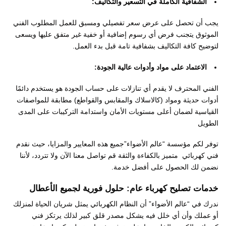
​
الشفافية الكاملة في التسعير والتكاليف:
يجب أن تحصل على عرض سعر تفصيلي ومسبق للعمل المطلوب الفني
الموثوق يتجنب فرض أي رسوم إضافية أو خفية غير متفق عليها ويسعى
لتوضيح كافة التكاليف بشفافية تامة قبل بدء العمل.
الاعتماد على مواد وأدوات عالية الجودة:
الفني المحترف لا يقدم أي تنازلات على حساب الجودة هو يستخدم دائمًا
أدوات حديثة ومواد (كالاسلاك والمقابس والقواطع) مطابقة للمواصفات
القياسية لضمان أعلى مستويات الأمان واستدامة التركيبات على المدى
الطويل
توفر لكم مؤسسة “عالم الأضواء”جميع هذه المعايير والمزايا، حيث نقدم
فني كهربائي متميز بالكفاءة والثقة قم تواصل معنا الآن ولا تتردد، لأننا
نضمن لك الحصول على أفضل خدمة.
خدمات تصليح كهرباء عام: حلول فورية لجميع الأعطال
ندرك في “عالم الأضواء” أن النظام الكهربائي يمثل شريان الحياة لمنزلك
أو عملك وأن أي خلل فيه يشكل مصدر قلق كبير لذلك يرتكز فني