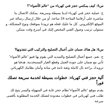
س5: كيف يمكنني حجز فني كهرباء من “عالم الأضواء”؟
ج
: عملية حجز فني كهرباء لدينا بسيطة وسريعة. يمكنك الاتصال بنا
مباشرة على أرقامنا المتاحة 24 ساعة، أو من خلال إرسال رسالة عبر
الموقع الإلكتروني. كل ما عليك فعله هو تزودنا بموقعك ونوع المشكلة، و
سنتولى ترتيب وصول الفني المختص إليك في أسرع وقت ممكن.
س6: هل هناك ضمان على أعمال التصليح والتركيب التي تنفذونها؟
ج
: نعم، جميع أعمال التصليح والتمديد التي يقوم بها فنيو “عالم الأضواء”
تأتي مع ضمان على جودة العمل وقطع الغيار المستخدمة. هدفنا هو
تزويدك براحة بال كاملة وثقة تامة في متانة وأمان نظامك الكهربائي.
آلية حجز فني كهرباء: خطوات بسيطة لخدمة سريعة تصلك
فوراً
يقدم موقع “عالم الأضواء”نظام حجز غاية في السهولة واليسر يتيح لك
طلب فني كهربائي في خطوات معدودة لتصلك الخدمة المطلوبة بأقصى
سرعة: