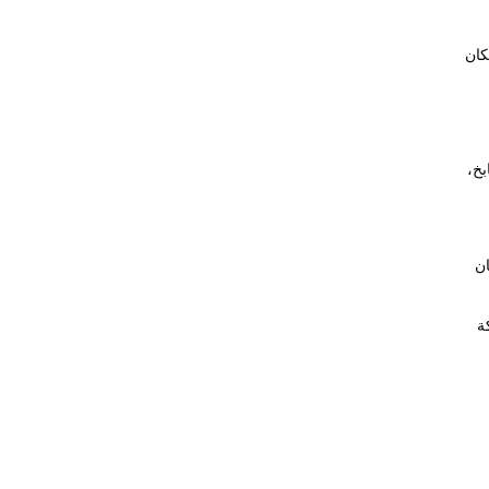
كان
بخ،
ن
ة