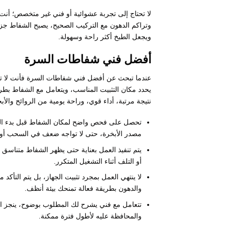
لا تحتاج إلى تجربة عشوائية أو فني غير متخصص؛ أن
وتراكم الدهون مع التركيب الصحيح، يصبح الشفاط ج
ويجعل الطبخ أكثر راحة وسهولة.
أفضل فني شفاطات السرة
عندما تبحث عن أفضل فني شفاطات السرة فأنت لا تح
يحدد مكان التثبيت المناسب، ويتعامل مع الشفاط بط
نتيجة مرتبة، أداء قوي، وراحة يومية من الروائح وال
تحصل على فحص واضح لمكان الشفاط قبل بدء العم
مصدر الأبخرة، حتى لا تواجه ضعف في السحب أو 
يتم تنفيذ العمل بعناية حتى يظهر الشفاط متناسق
أو التلف أثناء التشغيل المتكرر.
لا ينتهي العمل بمجرد تثبيت الجهاز، بل يتم التأك
والدهون بطريقة فعالة تمنحك بيئة أنظف.
تتعامل مع فني يشرح لك المطلوب بوضوح، ينجز 
والمحافظة عليه لأطول فترة ممكنة.