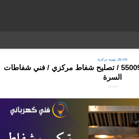
BLOG
,
تهوية مركزية
تركيب شفاط السرة / 55009328 / تصليح شفاط مركزي / فني شفاطات
السرة