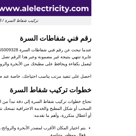
تركيب شفاط السرة / 55009328 / تصليح شفاط مركزي / فني شفاطات السرة
رقم فني شفاطات السرة
عابرة تنتهي بنتيجة غير مضمونة وعبر هذا الرقم تص
ليعمل بكفاءة ويحافظ على مطبخك من الأبخرة والروا
احصل على تنفيذ مرتب يناسب احتياجك، خاصة عند ط
خطوات تركيب شفاط السرة
تحتاج خطوات تركيب شفاط السرة إلى دقة تبدأ من اخت
السحب أو شكل المطبخ والخدمة الاحترافية تمنحك نت
أو أعطال متكررة، وأهم ما نقدمه:
يتم اختيار المكان الأقرب لمصدر الأبخرة والروا
فعال ومظهر متناسق.