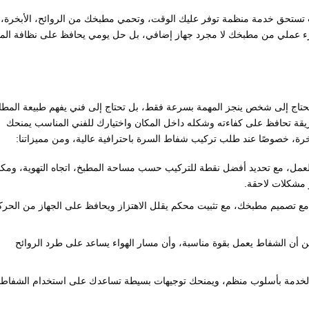
ت تستحق خدمة منظمة توفر عليك الوقت، وتحمي مطبخك من الروائح، الأبخرة،
زء عملي من مطبخك لا مجرد جهاز إضافي، بل حل يومي يحافظ على نظافة الم
تاج إلى شخص ينجز المهمة بسرعة فقط، بل تحتاج إلى فني يفهم طبيعة المطا
ريقة تحافظ على كفاءته وشكله داخل المكان واختيارك للفني المناسب يمنحك
أبخرة، خصوصًا عند طلب تركيب شفاط السرة باحترافية عالية، ومن مميزاتنا:
ل، مع تحديد أفضل نقطة للتركيب حسب مساحة المطبخ، اتجاه التهوية، ومكا
مشكلات لاحقة.
 مع تصميم مطبخك، مع تثبيت محكم يقلل الاهتزاز ويحافظ على الجهاز من الحرك
د من أن الشفاط يعمل بقوة مناسبة، وأن مسار الهواء يساعد على طرد الروائح
الخدمة بأسلوب منظم، ويمنحك توجيهات بسيطة تساعدك على استخدام الشفاط