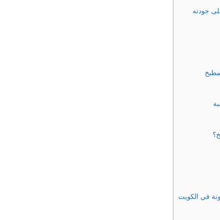
لى جودته
مطبخ
خ؟
نة في الكويت