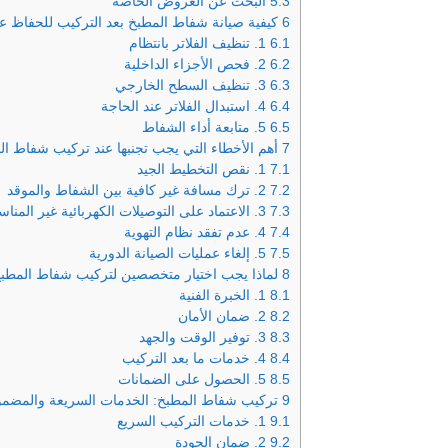
5.3
البحث عن العروض الخاصة
6
كيفية صيانة شفاط المطبخ بعد التركيب للحفاظ ع
6.1
1. تنظيف الفلاتر بانتظام
6.2
2. فحص الأجزاء الداخلية
6.3
3. تنظيف السطح الخارجي
6.4
4. استبدال الفلاتر عند الحاجة
6.5
5. متابعة أداء الشفاط
7
أهم الأخطاء التي يجب تجنبها عند تركيب شفاط ال
7.1
1. نقص التخطيط الجيد
7.2
2. ترك مسافة غير كافية بين الشفاط والموقد
7.3
3. الاعتماد على التوصيلات الكهربائية غير المناسبة
7.4
4. عدم تفقد نظام التهوية
7.5
5. إلغاء عمليات الصيانة الدورية
8
لماذا يجب اختيار متخصصين لتركيب شفاط المطب
8.1
1. الخبرة الفنية
8.2
2. ضمان الأمان
8.3
3. توفير الوقت والجهد
8.4
4. خدمات ما بعد التركيب
8.5
5. الحصول على الضمانات
9
تركيب شفاط المطبخ: الخدمات السريعة والمضمو
9.1
1. خدمات التركيب السريع
9.2
2. ضمان الجودة