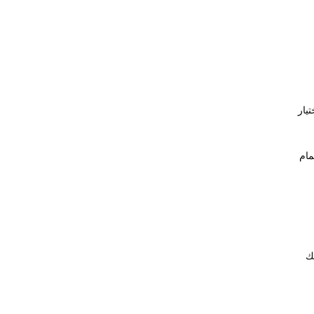
يار
مام
ك