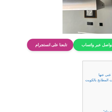
واصل عبر واتساب
تابعنا على انستجرام
غنى عنها
المطابخ بالكويت
ضواء”