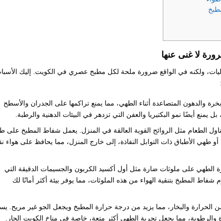
مطبخ
ورة لا غنى عنها
يات، ولكنه في الواقع ضرورة ملحة لكل مطبخ عصري في الكويت. إليك الأسبا
ة والدهون المتصاعدة أثناء الطهي، مما يمنع تراكمها على الجدران والأسطح
منع أيضًا نمو البكتيريا والعفن التي تزدهر في البيئات الدهنية والرطبة.
ول الطعام مثل الروائح القوية العالقة في المنزل. يعمل شفاط المطبخ على ط
و طهي الأطباق ذات التوابل النفاذة، إلى خارج المنزل، مما يحافظ على هواء ن
 الطهي على ملوثات ضارة مثل أول أكسيد الكربون والجسيمات الدقيقة التي
شفاط المطبخ بتنقية الهواء من هذه الملوثات، مما يوفر بيئة أكثر أمانًا لك
ن الحرارة والبخار، مما يزيد من درجة حرارة المطبخ ويجعل الجو غير مريح. يس
والرطوبة، مما يجعل تجربة الطهي أكثر متعة، خاصة في مناخ الكويت الحار.