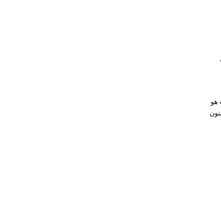
 هو
نون