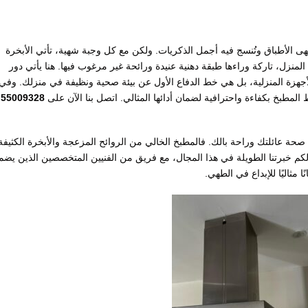
ى الأطباق وتُنسج فيه أجمل الذكريات. ولكن مع كل وجبة شهية، تأتي الأبخرة
لمنزل، تاركة وراءها طبقة دهنية عنيدة ورائحة غير مرغوب فيها. هنا يأتي دور
زة المنزلية، بل هي خط الدفاع الأول عن بيئة صحية ونظيفة في منزلك. وفي
المطبخ بكفاءة واحترافية لضمان أدائها المثالي. اتصل بنا الآن على
55009328
حة عائلتك وراحة بالك. فالمطبخ الخالي من الروائح المزعجة والأبخرة الكثيفة
 لكم خبرتنا الطويلة في هذا المجال، مع فريق من الفنيين المتخصصين الذين يضم
ا مثاليًا للإبداع في الطهي.