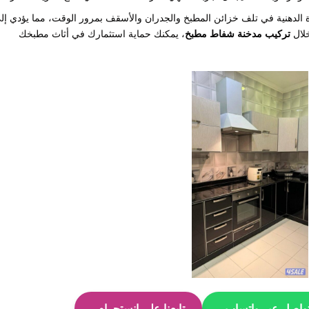
 الدهنية في تلف خزائن المطبخ والجدران والأسقف بمرور الوقت، مما يؤدي إل
خلال
تركيب مدخنة شفاط مطبخ
، يمكنك حماية استثمارك في أثاث مطبخك
واصل عبر واتساب
تابعنا على انستجرام