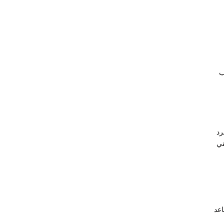
ب
رد
قي
اعد