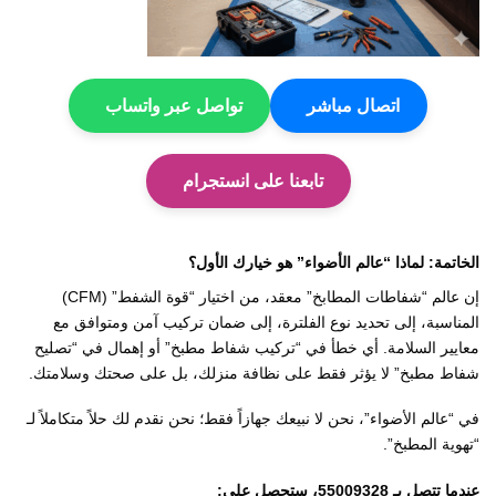
اتصال مباشر
تواصل عبر واتساب
تابعنا على انستجرام
الخاتمة: لماذا “عالم الأضواء” هو خيارك الأول؟
إن عالم “شفاطات المطابخ” معقد، من اختيار “قوة الشفط” (CFM)
المناسبة، إلى تحديد نوع الفلترة، إلى ضمان تركيب آمن ومتوافق مع
معايير السلامة. أي خطأ في “تركيب شفاط مطبخ” أو إهمال في “تصليح
شفاط مطبخ” لا يؤثر فقط على نظافة منزلك، بل على صحتك وسلامتك.
في “عالم الأضواء”، نحن لا نبيعك جهازاً فقط؛ نحن نقدم لك حلاً متكاملاً لـ
“تهوية المطبخ”.
عندما تتصل بـ 55009328، ستحصل على: