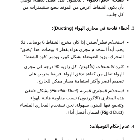
بأن يكون الشفاط أعرض من الموقد ببضع سنتيمترات من
كل جانب.
أخطاء فادحة في مجاري الهواء (Ducting):
استخدام قطر أصغر:
إذا كان مخرج الشفاط 6 بوصات، فلا
يجب أبداً استخدام مجرى هواء بقطر 4 بوصات. هذا “يخنق”
المحرك، يزيد الضوضاء بشكل كبير، ويدمر “قوة الشفط”.
كثرة الانحناءات (الأكواع):
كل زاوية 90 درجة في مجرى
الهواء تقلل من كفاءة تدفق الهواء. فريقنا يحرص على
تصميم أقصر وأكثر استقامة مسار ممكن للخارج.
استخدام المجاري المرنة (Flexible Duct) بشكل خاطئ:
هذه المجاري (الأكورديون) تسبب مقاومة هائلة للهواء
وتتجمع فيها الدهون بسهولة. نحن نستخدم المجاري الملساء
(Rigid Duct) لضمان أفضل أداء.
عدم إحكام التوصيلات: