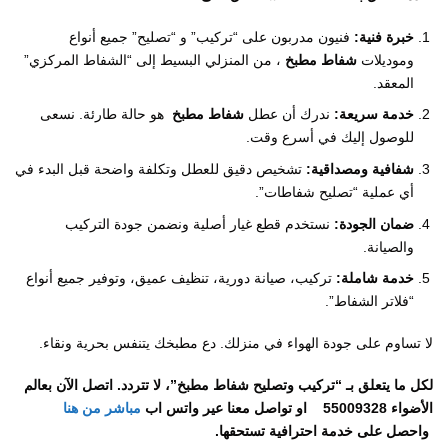
خبرة فنية:
فنيون مدربون على “تركيب” و “تصليح” جميع أنواع
وموديلات
شفاط مطبخ
، من المنزلي البسيط إلى “الشفاط المركزي”
المعقد.
خدمة سريعة:
ندرك أن عطل
شفاط مطبخ
هو حالة طارئة. نسعى
للوصول إليك في أسرع وقت.
شفافية ومصداقية:
تشخيص دقيق للعطل وتكلفة واضحة قبل البدء في
أي عملية “تصليح شفاطات”.
ضمان الجودة:
نستخدم قطع غيار أصلية ونضمن جودة التركيب
والصيانة.
خدمة شاملة:
تركيب، صيانة دورية، تنظيف عميق، وتوفير جميع أنواع
“فلاتر الشفاط”.
لا تساوم على جودة الهواء في منزلك. دع مطبخك يتنفس بحرية ونقاء.
لكل ما يتعلق بـ “تركيب وتصليح شفاط مطبخ”، لا تتردد. اتصل الآن بعالم
الأضواء 55009328 ا
و تواصل معنا عير واتس اب
مباشر من هنا
واحصل على خدمة احترافية تستحقها.