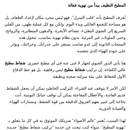
المطبخ النظيف يبدأ من تهوية فعالة
يُعرف المطبخ بأنه “قلب المنزل”، فهو ليس مجرد مكان لإعداد الطعام، بل
هو مساحة للتجمع العائلي وبدء اليوم. ولكن مع كل عملية طهي، من القلي
السريع إلى الشوي البطيء، تتصاعد الأبخرة، والدهون المتطايرة، والروائح،
وحتى الملوثات غير المرئية. بدون نظام تهوية مناسب، تتحول هذه
المنتجات الثانوية إلى عدو صامت يستقر على جدرانك، وخزائنك، ويؤثر
على جودة الهواء الذي تتنفسه.
هنا يأتي الدور الحيوي لجهاز لا غنى عنه في أي مطبخ عصري:
شفاط مطبخ
عالي الكفاءة. إن تركيب
شفاط مطبخ
ليس رفاهية، بل هو خط الدفاع
الأول للحفاظ على بيئة منزلية صحية ونظيفة.
لكن الأمر لا يتوقف عند الشراء. التركيب الخاطئ يمكن أن يجعل الشفاط
عديم الفائدة، والأعطال المفاجئة يمكن أن توقف حياتك اليومية. أنت
بحاجة إلى خبير يفهم الفروق الدقيقة بين قوة الشفط، ومسارات الهواء،
والصيانة الدورية.
لهذا السبب، يُعتبر “عالم الأضواء” شريكك الموثوق به في كل ما يتعلق بـ
“تهوية المطبخ”. سواء كنت تبحث عن خدمة “تركيب شفاط مطبخ” جديدة