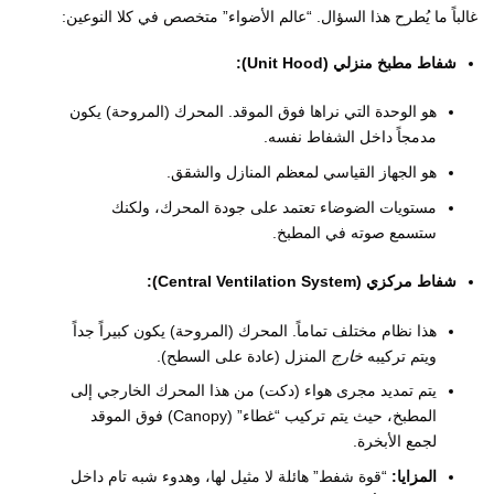
غالباً ما يُطرح هذا السؤال. “عالم الأضواء” متخصص في كلا النوعين:
شفاط مطبخ منزلي (Unit Hood):
هو الوحدة التي نراها فوق الموقد. المحرك (المروحة) يكون
مدمجاً داخل الشفاط نفسه.
هو الجهاز القياسي لمعظم المنازل والشقق.
مستويات الضوضاء تعتمد على جودة المحرك، ولكنك
ستسمع صوته في المطبخ.
شفاط مركزي (Central Ventilation System):
هذا نظام مختلف تماماً. المحرك (المروحة) يكون كبيراً جداً
ويتم تركيبه
خارج
المنزل (عادة على السطح).
يتم تمديد مجرى هواء (دكت) من هذا المحرك الخارجي إلى
المطبخ، حيث يتم تركيب “غطاء” (Canopy) فوق الموقد
لجمع الأبخرة.
المزايا:
“قوة شفط” هائلة لا مثيل لها، وهدوء شبه تام داخل