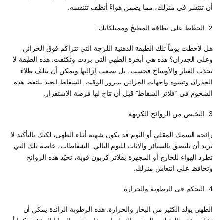
أن تنتشر في منزلك، مما يضمن هواءً أنظف تتنفسه.
2. الحفاظ على نظافة المطبخ وممتلكاتك:
هل لاحظت يوماً تلك الطبقة الدهنية اللزجة التي تتراكم فوق الخزائن
وعلى الجدران؟ هذه هي أبخرة الطهي التي بردت وتكثفت. هذه الطبقة لا
تجذب الغبار والأوساخ فحسب، بل يصعب إزالتها ويمكن أن تتلف طلاء
الجدران وتشوه واجهات الخزائن بمرور الوقت. الشفاط الجيد يلتقط هذه
الشحوم في “فلاتر الشفاط” قبل أن تتاح لها فرصة الاستقرار.
3. التخلص من الروائح الكريهة:
رائحة السمك المقلي أو الثوم قد تكون شهية أثناء الطهي، لكنك بالتأكيد لا
تريد أن تلتصق بالستائر والأثاث لليوم التالي. الشفاطات، خاصة تلك التي
تطرد الهواء للخارج أو المجهزة بفلاتر كربون قوية، تحيّد هذه الروائح
وتحافظ على انتعاش منزلك.
4. التحكم في الرطوبة والحرارة:
الطهي يولد الكثير من البخار والحرارة. هذه الرطوبة الزائدة يمكن أن