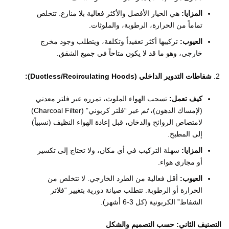
المزايا:
هي الخيار الأفضل والأكثر فعالية بلا منازع. تتخلص
تماماً من الحرارة، الرطوبة، والملوثات.
العيوب:
تركيبها أكثر تعقيداً وتكلفة، ويتطلب وجود مخرج
خارجي، وهو ما قد لا يكون متاحاً في جميع الشقق.
شفاطات التدوير الداخلي (Ductless/Recirculating Hoods):
كيف تعمل:
تسحب الهواء الملوث، تمرره عبر فلتر معدني
(لإمساك الدهون)،
ثم
عبر “فلتر كربوني” (Charcoal Filter)
لامتصاص الروائح والدخان، قبل إعادة الهواء النظيف (نسبياً)
إلى المطبخ.
المزايا:
سهلة التركيب في أي مكان، ولا تحتاج إلى تكسير
أو مجاري هواء.
العيوب:
أقل فعالية من الطرد الخارجي. لا تتخلص من
الحرارة أو الرطوبة. تتطلب صيانة دورية بتغيير “فلاتر
الشفاط” الكربونية (كل 3-6 أشهر).
التصنيف الثاني: حسب التصميم والشكل