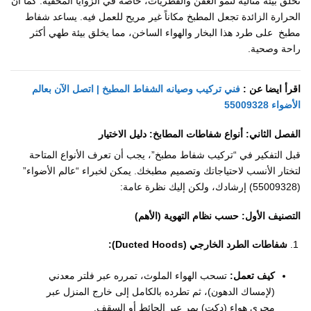
تخلق بيئة مثالية لنمو العفن والفطريات، خاصة في الزوايا المخفية. كما أن
الحرارة الزائدة تجعل المطبخ مكاناً غير مريح للعمل فيه. يساعد شفاط
مطبخ على طرد هذا البخار والهواء الساخن، مما يخلق بيئة طهي أكثر
راحة وصحية.
اقرأ ايضا عن :
فني تركيب وصيانه الشفاط المطبخ | اتصل الآن بعالم
الأضواء 55009328
الفصل الثاني: أنواع شفاطات المطابخ: دليل الاختيار
قبل التفكير في “تركيب شفاط مطبخ”، يجب أن تعرف الأنواع المتاحة
لتختار الأنسب لاحتياجاتك وتصميم مطبخك. يمكن لخبراء “عالم الأضواء”
(55009328) إرشادك، ولكن إليك نظرة عامة:
التصنيف الأول: حسب نظام التهوية (الأهم)
شفاطات الطرد الخارجي (Ducted Hoods):
كيف تعمل:
تسحب الهواء الملوث، تمرره عبر فلتر معدني
(لإمساك الدهون)، ثم تطرده بالكامل إلى خارج المنزل عبر
مجرى هواء (دكت) يمر عبر الحائط أو السقف.