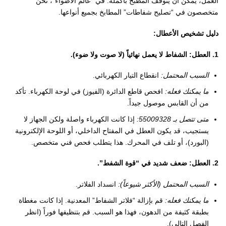
العمل، يمكن أن يتوقف المطبخ بأكمله. في “عالم الأضواء”، نحن
متخصصون في “تصليح شفاطات” المطابخ بجميع أنواعها.
دليل تشخيص الأعطال:
1. العطل: الشفاط لا يعمل نهائياً (لا صوت ولا ضوء).
السبب المحتمل:
انقطاع التيار الكهربائي.
ما يمكنك فعله:
افحص قاطع الدائرة (الفيوز) في لوحة الكهرباء. تأكد
من أن القابس موصول جيداً.
متى تتصل بـ 55009328:
إذا كانت الكهرباء واصلة ولكن الجهاز لا
يستجيب، قد يكون العطل في المفتاح الداخلي، أو اللوحة الإلكترونية
(البورد)، أو تلف في المحرك. هذا يتطلب فحص فني متخصص.
2. العطل: ضعف شديد في “قوة الشفط”.
السبب المحتمل (الأكثر شيوعاً):
انسداد الفلاتر.
ما يمكنك فعله:
قم بإزالة “فلاتر الشفاط” المعدنية. إذا كانت مغطاة
بطبقة كثيفة من الدهون، فهذا هو السبب. قم بتنظيفها فوراً (انظر
الفصل التالي).