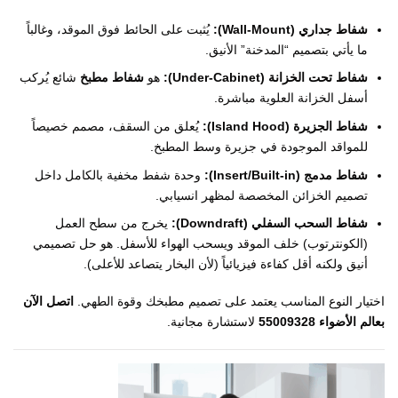
شفاط جداري (Wall-Mount):
يُثبت على الحائط فوق الموقد، وغالباً
ما يأتي بتصميم “المدخنة” الأنيق.
شفاط تحت الخزانة (Under-Cabinet):
هو
شفاط مطبخ
شائع يُركب
أسفل الخزانة العلوية مباشرة.
شفاط الجزيرة (Island Hood):
يُعلق من السقف، مصمم خصيصاً
للمواقد الموجودة في جزيرة وسط المطبخ.
شفاط مدمج (Insert/Built-in):
وحدة شفط مخفية بالكامل داخل
تصميم الخزائن المخصصة لمظهر انسيابي.
شفاط السحب السفلي (Downdraft):
يخرج من سطح العمل
(الكونترتوب) خلف الموقد ويسحب الهواء للأسفل. هو حل تصميمي
أنيق ولكنه أقل كفاءة فيزيائياً (لأن البخار يتصاعد للأعلى).
اختيار النوع المناسب يعتمد على تصميم مطبخك وقوة الطهي.
اتصل الآن
بعالم الأضواء 55009328
لاستشارة مجانية.