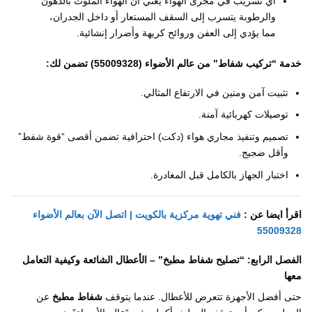
أي تسريب في مجرى الهواء يعني أن الهواء الملوث بالدهون
والرطوبة يتسرب إلى السقف المستعار أو داخل الجدران،
مما يؤدي إلى العفن وروائح كريهة وأضرار إنشائية.
خدمة “تركيب شفاط” من عالم الأضواء (55009328) تضمن لك:
تثبيت آمن ومتين في الارتفاع المثالي.
توصيلات كهربائية آمنة.
تصميم وتنفيذ مجاري هواء (دكت) احترافية تضمن أقصى “قوة شفط”
وأقل ضجيج.
اختبار الجهاز بالكامل قبل المغادرة.
اقرأ ايضا عن :
فني تهوية مركزية بالكويت | اتصل الآن بعالم الأضواء
55009328
الفصل الرابع: “تصليح شفاط مطبخ” – الأعطال الشائعة وكيفية التعامل
معها
حتى أفضل الأجهزة تتعرض للأعطال. عندما يتوقف
شفاط مطبخ
عن