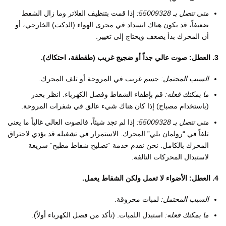
متى تتصل بـ 55009328:
إذا قمت بتنظيف الفلاتر وما زال الشفط
ضعيفاً، قد يكون هناك انسداد في مجرى الهواء (الدكت) الخارجي، أو
أن المحرك بدأ يضعف ويحتاج إلى تغيير.
3. العطل: صوت عالي جداً أو ضجيج غريب (طقطقة، احتكاك).
السبب المحتمل:
جسم غريب في المروحة أو تلف المحرك.
ما يمكنك فعله:
قم بإطفاء الشفاط وفصل الكهرباء. انظر بحذر
(باستخدام مصباح) إذا كان هناك شيء عالق في شفرات المروحة.
متى تتصل بـ 55009328:
إذا لم تجد شيئاً، فالصوت العالي غالباً ما يعني
تلفاً في “رولمان بلي” المحرك. الاستمرار في تشغيله قد يؤدي لاحتراق
المحرك بالكامل. نحن نقدم خدمة “تصليح شفاط مطبخ” سريعة
لاستبدال المحركات التالفة.
4. العطل: الأضواء لا تعمل ولكن الشفاط يعمل.
السبب المحتمل:
لمبات محروقة.
ما يمكنك فعله:
استبدل اللمبات. (تأكد من فصل الكهرباء أولاً).