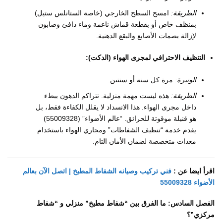
الطريقة:
امسح السطح الخارجي (خاصة الستانلس ستيل)
بمنظف خاص أو بقطعة قماش ناعمة وماء دافئ وصابون
لإزالة بصمات الأصابع والبقع الدهنية.
التنظيف الاحترافي لمجرى الهواء (الدكت):
الوتيرة:
مرة كل سنة أو سنتين.
الطريقة:
هذه ليست مهمة منزلية. تتراكم الدهون ببطء
داخل مجرى الهواء. هذا الانسداد لا يقلل الكفاءة فقط، بل
هو قنبلة موقوتة للحرائق. “عالم الأضواء” (55009328)
يقدم خدمة “تنظيف الشفاطات” ومجاري الهواء باستخدام
معدات متخصصة لضمان الأمان التام.
اقرأ ايضا عن :
فني تركيب وصيانه الشفاط المطبخ | اتصل الآن بعالم
الأضواء 55009328
الفصل السادس: ما الفرق بين “شفاط مطبخ” منزلي و “شفاط
مركزي”؟