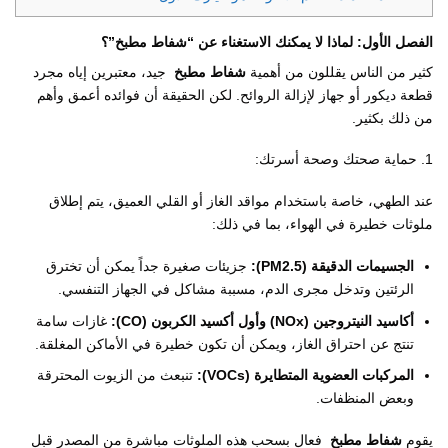
الفصل الأول: لماذا لا يمكنك الاستغناء عن “شفاط مطبخ”؟
كثير من الناس يقللون من أهمية
شفاط مطبخ
جيد، معتبرين إياه مجرد
قطعة ديكور أو جهاز لإزالة الروائح. لكن الحقيقة أن فوائده أعمق وأهم
من ذلك بكثير.
1. حماية صحتك وصحة أسرتك:
عند الطهي، خاصة باستخدام مواقد الغاز أو القلي العميق، يتم إطلاق
ملوثات خطيرة في الهواء، بما في ذلك:
الجسيمات الدقيقة (PM2.5):
جزيئات صغيرة جداً يمكن أن تخترق
الرئتين وتدخل مجرى الدم، مسببة مشاكل في الجهاز التنفسي.
أكاسيد النيتروجين (NOx) وأول أكسيد الكربون (CO):
غازات سامة
تنتج عن احتراق الغاز، ويمكن أن تكون خطيرة في الأماكن المغلقة.
المركبات العضوية المتطايرة (VOCs):
تنبعث من الزيوت المحترقة
وبعض المنظفات.
يقوم
شفاط مطبخ
فعال بسحب هذه الملوثات مباشرة من المصدر قبل