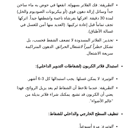
الطريقة:
فك الفلاتر بسهولة. انقعها في حوض به ماء ساخن
جداً وسائل إزالة دهون قوي (أو بيكربونات الصوديوم والخل)
لمدة 30 دقيقة. افركها بفرشاة ناعمة واشطفها جيداً. اتركها
تجف تماماً قبل إعادة تركيبها. (العديد منها آمن للغسل في
غسالة الأطباق).
تحذير:
الفلاتر المسدودة لا تضعف الشفط فحسب، بل
تشكل
خطراً كبيراً لاشتعال الحرائق
. الدهون المتراكمة
سريعة الاشتعال.
استبدال فلاتر الكربون (لشفاطات التدوير الداخلي):
الوتيرة:
لا يمكن غسلها. يجب استبدالها كل 3-6 أشهر.
الطريقة:
عندما تلاحظ أن الشفاط لم يعد يزيل الروائح، فهذا
يعني أن الكربون قد تشبع. يمكنك شراء فلاتر بديلة من
“عالم الأضواء”.
تنظيف السطح الخارجي والداخلي للشفاط:
الوتيرة:
مرة أسبوعياً.