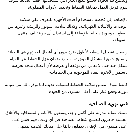
ونضمن لك الجودة لجميع قطع الغيار التي نستخدمها، فعند اتصالك سوف
يقوم فريق العمل بمعاينة الشفاط وتحديد الأدوات المطلوبة،
بالإضافة إلى فحصه باستخدام أحدث الأجهزة للتعرف على سلامة
الوصلات والأسلاك الكهربائية، وكذلك سلامة الموتور والريشة وغيرها من
القطع الموجودة داخله، بالإضافة إلى استبدال أي جزء تالف بمنتهى
السهولة،
وضمان تشغيل الشفاط لأطول فترة بدون أي أعطال لخبرتهم في الصيانة
وتصليح جميع المشاكل الموجودة بها، مع ضمان عزل الشفاط عن المياه
بشكل جيد حتى لا تعاني من توقفه أو تعرضه لأي أعطال نتيجة تعرضه
باستمرار لأبخرة المياه الموجودة في الحمامات،
فمعنا سوف تضمن سلامة الشفاط لسنوات عديدة لما نوفره لك من صيانة
دورية وقطع غيار على أعلى مستوى من الجودة.
فني تهوية الصباحية
نمتلك عمالة مدربة على أكمل وجه، يتمتعون بالأمانة والمصداقية والأخلاق
الحسنة جاهزون لتصليح شفاط الصباحية في أي وقت، فهم فنيين على
أعلى مستوى من الإتقان، يعملون دائمًا على منحك الخدمة بمنتهى