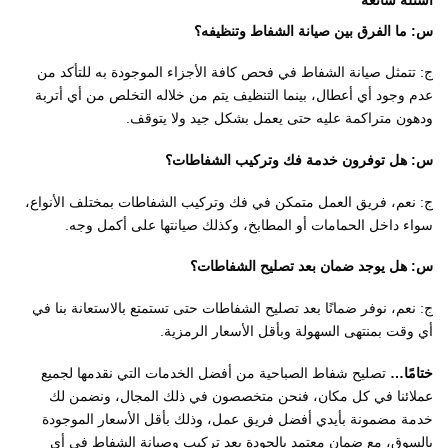
أسئلة شائعة
س: ما الفرق بين صيانة الشفاط وتنظيفه؟
ج: تتمثل صيانة الشفاط في فحص كافة الأجزاء الموجودة به للتأكد من
عدم وجود أي أعطال، بينما التنظيف يتم من خلاله التخلص من أي أتربة
ودهون متراكمة عليه حتى يعمل بشكل جيد ولا يتوقف.
س: هل توفرون خدمة فك وتركيب الشفاطات؟
ج: نعم، فريق العمل متمكن في فك وتركيب الشفاطات بمختلف الأنواع،
سواء داخل الحمامات أو المطابخ، وكذلك صيانتها على أكمل وجه.
س: هل يوجد ضمان بعد تصليح الشفاطات؟
ج: نعم، نوفر ضمانًا بعد تصليح الشفاطات حتى تستمتع بالاستعانة بنا في
أي وقت بمنتهى السهولة وبأقل الأسعار الرمزية.
ختامًا…
تصليح شفاط الصباحية من أفضل الخدمات التي نقدمها لجميع
عملائنا في كل مكان، فنحن متخصصون في ذلك المجال، ونضمن لك
خدمة مضمونة بأيدي أفضل فريق عمل، وذلك بأقل الأسعار الموجودة
بالسوق، مع ضمان معتمد بالجودة بعد تركيب وصيانة الشفاط في أي