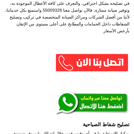
في تصليحه بشكل احترافي، والتعرف على كافة الأعطال الموجودة به،
وتوفير صيانة ممتازة، فالآن تواصل معنا 55009328 واستمتع بكل خدماتنا،
لأننا من أفضل الشركات ومراكز الصيانة المتخصصة في تركيب وتصليح
الشفاطات داخل الحمامات والمطابخ على أعلى مستوى من الإتقان
بأرخص الأسعار.
تصليح شفاط الصباحية
يمكنك الاستعانة بنا في أي وقت، فمن خلال اتصالك بنا سوف تستمتع