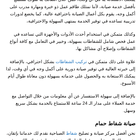
بأفضل خدمة صيانة، لأننا نمتلك طاقم عمل ذو خبرة ومهارة مدرب على
أكمل وجه، يقوم بكل أعمال الصيانة باحترافية عالية، كما يخضع لدورات
تدريبية تساعده في توفير الخدمة بمنتهى السهولة والاحترافية،
وكذلك متمكن في استخدام أحدث الأدوات والأجهزة التي تساعده في
عمل فحص شامل للشفاطات بسهولة، وخبير في التعامل مع كافة أنواع
الشفاطات وإصلاح أي مشاكل بها،
علاوة على ذلك متمكن في
تركيب الشفاطات
بشكل احترافي، بالإضافة
إلى خبرته العالية في توفير صيانة دورية على أكمل وجه في أي وقت، لذا
يمكنك الاستعانة به والحصول على خدماته بسهولة دون معاناة طوال أيام
الأسبوع،
بالإضافة إلى سهولة الاستفسار عن أي معلومات من خلال التواصل مع
خدمة العملاء على مدار الـ 24 ساعة للاستمتاع بالخدمة بشكل سريع
وسهل.
صيانة شفاط حمام
نحن أفضل مركز صيانة و تصليح
شفاط
الصباحية نقدم لك خدماتنا بإتقان،