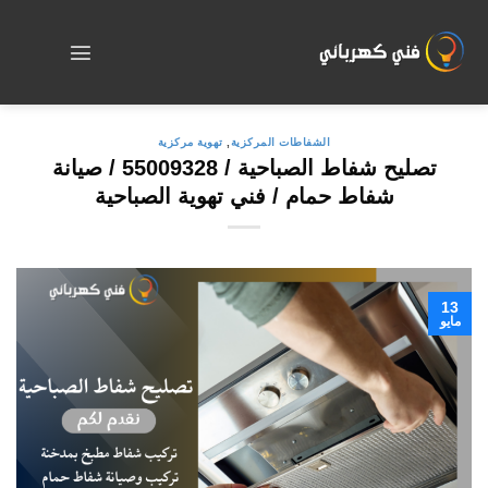
Skip
to
content
الشفاطات المركزية
,
تهوية مركزية
تصليح شفاط الصباحية / 55009328 / صيانة
شفاط حمام / فني تهوية الصباحية
13
مايو