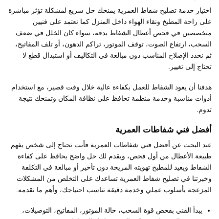
اختيار خدمة تصليح شفاط العمرية يمنحك حل سريع لمشكلة تؤثر مباشرة
على راحة المطبخ ونقاء الهواء داخل المنزل كما نعتمد على فنيين
متخصصين في فحص أعطال الشفاط بدقة، سواء كان الخلل في ضعف
السحب، ارتفاع الصوت، توقف الموتور، تراكم الدهون، أو تلف المفاتيح،
ثم نحدد الإصلاح المناسب دون مبالغة في التكاليف أو استبدال قطع لا
تحتاج إلى تغيير.
هدفنا أن يعود الشفاط للعمل بكفاءة عالية خلال وقت قصير، مع استخدام
أدوات مناسبة وخدمة منظمة تحافظ على نظافة المكان وتمنحك نتيجة
تدوم.
أفضل فني شفاطات العمرية
عند البحث عن أفضل فني شفاطات العمرية فأنت تحتاج إلى شخص يفهم
طبيعة الأعطال من أول فحص، ويقدم لك حل واضح يحافظ على كفاءة
الشفاط ويعيد للمطبخ تهويته المريحة دون تأخير أو مبالغة في التكلفة
وخبرتنا في تصليح شفاط العمرية تساعدك على التخلص من المشكلات
المزعجة بأسلوب عملي وخدمة دقيقة تناسب احتياجك، وأهم ما نقدمه:
يبدأ الفني بفحص قوة السحب، حالة الموتور، المفاتيح، التوصيلات،