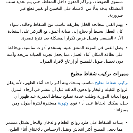
مستوى الضوضاء، وتراكم الدهون داخل الشفاط، حتى يتم تحديد سبب
المشكلة بدقة بدلًا من الاعتماد على التخمين أو تغيير قطع غير
ضرورية.
يهتم الفني بمعالجة الخلل بطريقة تناسب نوع الشفاط وحالته، سواء
كان العطل بسيط أو يحتاج إلى صيانة أعمق، مع التركيز على استعادة
الأداء الطبيعي وتقليل فرص تكرار المشكلة بعد فترة قصيرة.
يصل الفني في الموعد المتفق عليه، يستخدم أدوات مناسبة، ويحافظ
على نظافة المكان أثناء العمل، مما يجعل تجربة الصيانة مريحة وآمنة
دون تعطيل طويل للمطبخ أو إزعاج لأفراد المنزل.
مميزات تركيب شفاط مطبخ
تركيب شفاط مطبخ
مناسب يمنحك بيئة أكثر راحة أثناء الطهي، لأنه يقلل
الروائح الثقيلة والبخار والدهون العالقة قبل أن تنتشر في أرجاء المنزل
ومع العناية الدورية وطلب خدمة تصليح شفاط العمرية عند ظهور أي
خلل، يمكنك الحفاظ على أداء قوي
وتهوية
مستقرة لفترة أطول، ومن
مميزاتنا:
يساعد الشفاط على طرد روائح الطعام والدخان والبخار بشكل مستمر،
مما يجعل المطبخ أكثر انتعاش ويقلل الإحساس بالاختناق أثناء الطبخ،