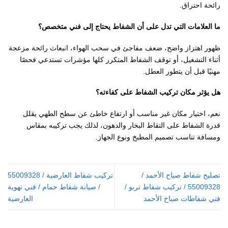
رائحة احتراق.
ما العلامات التي تدل على أن الشفاط يحتاج إلى فني متخصص؟
ظهور اهتزاز واضح، ضعف مفاجئ في سحب الهواء، انبعاث رائحة مزعجة
أثناء التشغيل، أو توقف الشفاط المتكرر كلها مؤشرات تستدعي فحصًا
مهنيًا قبل أن يتطور العطل.
هل يؤثر مكان تركيب الشفاط على كفاءته؟
نعم، اختيار مكان غير مناسب أو ارتفاع خاطئ عن سطح الطهي يقلل
قدرة الشفاط على التقاط البخار والدهون، لذلك يجب تركيبه بمقاس
ومسافة تناسب تصميم المطبخ ونوع الجهاز.
تصليح شفاط صباح الأحمد /
تركيب شفاط العارضية / 55009328
55009328 / تركيب شفاط تربو /
/ صيانة شفاط حمام / فني تهوية
فني شفاطات صباح الأحمد
العارضية