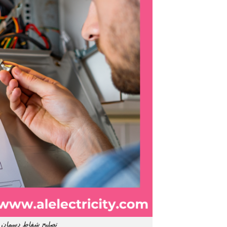
تصليح شفاط دسمان / 55009328 / صيانة شفاط حمام / فني تهوية د