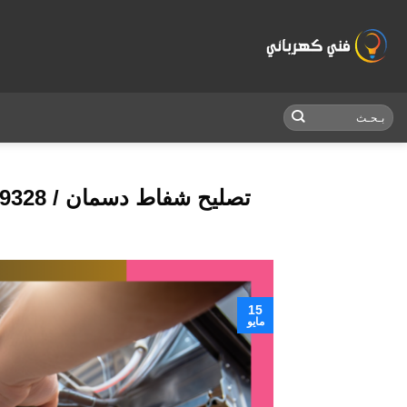
Skip
to
content
تصليح شفاط دسمان / 55009328 / صيانة شفاط حمام / فني تهوية دسمان
15
مايو