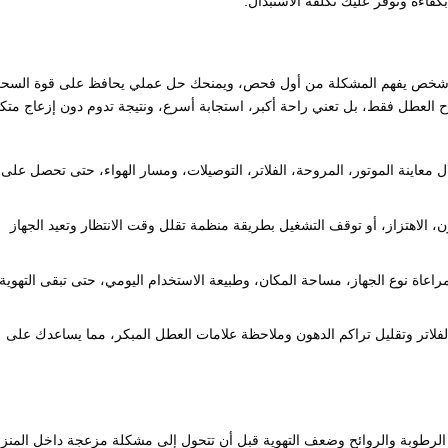
اءة وتوفر عليك تكلفة الاستبدال.
ن شخص يفهم المشكلة من أول فحص، ويمنحك حل عملي يحافظ على قوة السح
اح العطل فقط، بل تعني راحة أكبر، استجابة أسرع، ونتيجة تدوم دون إزعاج متك
عاينة الموتور، المروحة، الفلاتر، التوصيلات، ومسار الهواء، حتى تحصل على
، الاهتزاز، أو توقف التشغيل بطريقة منظمة تقلل وقت الانتظار وتعيد الجهاز
ة نوع الجهاز، مساحة المكان، وطبيعة الاستخدام اليومي، حتى تبقى التهوية
لاتر وتقليل تراكم الدهون وملاحظة علامات العطل المبكر، مما يساعدك على
ج الرطوبة والروائح وضعف التهوية قبل أن تتحول إلى مشكلة مزعجة داخل المنز