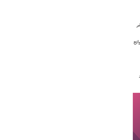
ر
ائح