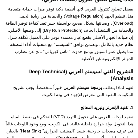
يفضل تصليح كنترول العربي لأنها أنظمة ذكية توفر ميزات حماية متقدمة
مثل تنظيم الجهد (Voltage Regulation) والحماية من زيادة الحمل
(Overload)، وصيانتها بشكل صحيح بواسطة خبير تعيد كفاءة توفير الطاقة
والحماية من التشغيل الجاف (Dry Run Protection) إلى وضعها الأصلي.
إن صيانة الجهاز الأصلي بقطع غيار معتمدة توفر على العميل تكلفة شراء
نظام جديد بالكامل، وتضمن توافق “السيستم” مع منحنيات أداء المضخة،
مما يطيل عمر الموتور ويمنع حدوث “ماس كهربائي” ناتج عن تضارب
الدوائر الإلكترونية غير الأصلية.
التشريح الفني لسيستم العربي (Deep Technical
Analysis)
لفهم لماذا يتطلب
برمجة سيستم العربي
خبيراً متخصصاً، يجب تشريح
المكونات التقنية التي تتعرض للإجهاد في بيئة الكويت:
1. تقنية الإنفرتر وتبريد المعالج
تعتمد لوحات العربي على تحويل التردد (VFD) للتحكم في ضغط المياه.
هذا التحويل يولد حرارة داخلية عالية. في الكويت، ومع وجود اللوحات غالباً
في غرف مضخات خارجية، ينسد “المشتت الحراري” (Heat Sink) بالغبار،