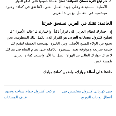
كم تبلغ فترة ضمان الصيانة؟
نمنح ضماناً حقيقياً على قطع الغيار
الأصلية المستبدلة وعلى جودة العمل الفني، لأننا نثق في كفاءة وخبرة
مهندسينا في التعامل مع براند العربي.
الخاتمة: ثقتك في العربي تستحق خبرتنا
إن اختيارك لنظام العربي كان قراراً ذكياً، واختيارك لـ “عالم الأضواء” لـ
تصليح كنترول مضخات العربي
هو القرار الذي يكمل تلك المنظومة. نحن
نجمع بين الولاء للمنتج الأصلي وبين الخبرة الهندسية العميقة لنقدم لك
خدمة سريعة وموثوقة تعيد السيطرة الكاملة على نظام المياه في منزلك.
لا تترك جهازك الغالي بيد الهواة؛ اتصل بنا الآن واستعد كفاءة العربي
بلمسة خبير.
حافظ على أصالة جهازك، واضمن كفاءة مياهك.
فني كهربائي كنترول متخصص في
تركيب كنترول حمام سباحه وتجهيز
أعطال لوحات التوزيع
غرف المضخات