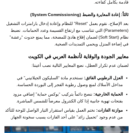
قادمة بكامل كفاءته.
ثالثاً: إعادة المعايرة والضبط (System Commissioning)
بعد الإصلاح، نقوم بعمل “Reset” للنظام وإعادة إدخال بارامترات التشغيل
(Parameters) التي تتناسب مع ارتفاع القسيمة وعدد الحمامات. نضبط
نظام (Soft Start) لضمان إقلاع هادئ للمضخة، مما يمنع حدوث “رعشة”
في إضاءة المنزل ويحمي التمديدات الصحية.
معايير الجودة والوقاية لأنظمة العربي في الكويت
لضمان عدم تكرار العطل، نضع المعايير التالية نصب أعيننا:
العزل الرطوبي الفائق:
نستخدم مادة “السليكون الجيلاتيني” في
مداخل الأسلاك لمنع وصول رطوبة الفجر إلى البوردة الحساسة.
الحماية الخارجية:
ننصح دائماً بتركيب “بوكس حماية” إضافي مزود
بفتحات تهوية جانبية إذا كان الكنترول معرضاً للشمس المباشرة.
موازنة الفازات:
نختم العمل بقياس استقرار التيار الواصل للوحة للتأكد
من عدم وجود “تحميل زائد” على أحد الفازات يسبب سخونة الجهاز.