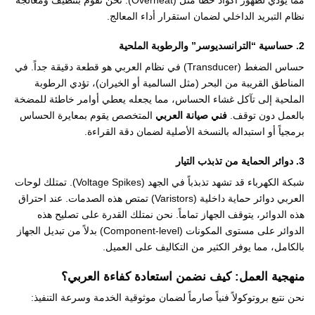
مما يؤدي لظهور أكواد خطأ مثل (Overheat). نحن نقوم بتنظيف ومعالجة
نظام التبريد الداخلي لضمان استقرار أداء المعالج.
2. حساسية “الترانسديوسر” والرطوبة الملحية
حساس الضغط (Transducer) في نظام العربي هو قطعة دقيقة جداً. في
المناطق القريبة من البحر (مثل السالمية أو الخيران)، تؤدي الرطوبة
الملحية إلى تآكل غشاء الحساس، مما يجعله يعطي أوامر خاطئة للمضخة
بالعمل دون توقف.
فني صيانة العربي
المتخصص يقوم بمعايرة الحساس
برمجياً أو استبداله بالنسخة الأصلية لضمان دقة القراءة.
3. دوائر الحماية من تذبذب التيار
شبكة الكهرباء قد تشهد تذبذباً في الجهد (Voltage Spikes). تمتلك لوحات
العربي دوائر حماية داخلية (Varistors) تمتص هذه الصدمات. عند احتراق
هذه الدوائر، يتوقف الجهاز تماماً. نحن نمتلك القدرة على تصليح هذه
الدوائر على مستوى المكونات (Component-level) بدلاً من تبديل الجهاز
بالكامل، مما يوفر الكثير من التكاليف على العميل.
منهجية العمل: كيف نضمن استعادة كفاءة العربي؟
نحن نتبع بروتوكولاً فنياً صارماً لضمان موثوقية الخدمة وسرعة التنفيذ: