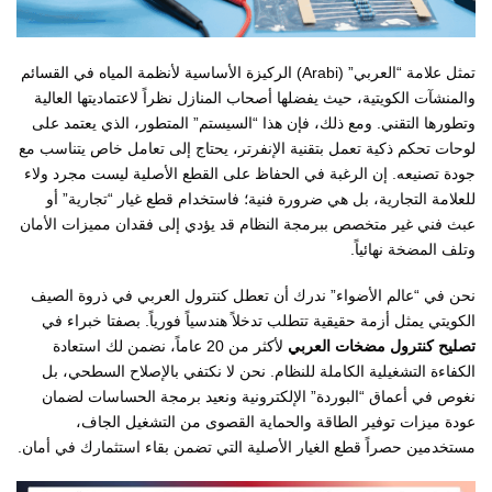
تمثل علامة “العربي” (Arabi) الركيزة الأساسية لأنظمة المياه في القسائم
والمنشآت الكويتية، حيث يفضلها أصحاب المنازل نظراً لاعتماديتها العالية
وتطورها التقني. ومع ذلك، فإن هذا “السيستم” المتطور، الذي يعتمد على
لوحات تحكم ذكية تعمل بتقنية الإنفرتر، يحتاج إلى تعامل خاص يتناسب مع
جودة تصنيعه. إن الرغبة في الحفاظ على القطع الأصلية ليست مجرد ولاء
للعلامة التجارية، بل هي ضرورة فنية؛ فاستخدام قطع غيار “تجارية” أو
عبث فني غير متخصص ببرمجة النظام قد يؤدي إلى فقدان مميزات الأمان
وتلف المضخة نهائياً.
نحن في “عالم الأضواء” ندرك أن تعطل كنترول العربي في ذروة الصيف
الكويتي يمثل أزمة حقيقية تتطلب تدخلاً هندسياً فورياً. بصفتا خبراء في
تصليح كنترول مضخات العربي
لأكثر من 20 عاماً، نضمن لك استعادة
الكفاءة التشغيلية الكاملة للنظام. نحن لا نكتفي بالإصلاح السطحي، بل
نغوص في أعماق “البوردة” الإلكترونية ونعيد برمجة الحساسات لضمان
عودة ميزات توفير الطاقة والحماية القصوى من التشغيل الجاف،
مستخدمين حصراً قطع الغيار الأصلية التي تضمن بقاء استثمارك في أمان.