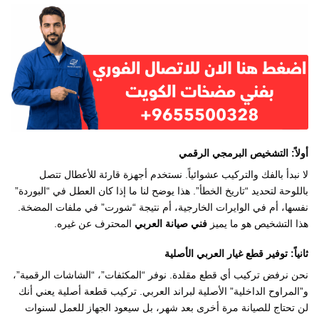
أولاً: التشخيص البرمجي الرقمي
لا نبدأ بالفك والتركيب عشوائياً. نستخدم أجهزة قارئة للأعطال تتصل
باللوحة لتحديد “تاريخ الخطأ”. هذا يوضح لنا ما إذا كان العطل في “البوردة”
نفسها، أم في الوايرات الخارجية، أم نتيجة “شورت” في ملفات المضخة.
هذا التشخيص هو ما يميز
فني صيانة العربي
المحترف عن غيره.
ثانياً: توفير قطع غيار العربي الأصلية
نحن نرفض تركيب أي قطع مقلدة. نوفر “المكثفات”، “الشاشات الرقمية”،
و”المراوح الداخلية” الأصلية لبراند العربي. تركيب قطعة أصلية يعني أنك
لن تحتاج للصيانة مرة أخرى بعد شهر، بل سيعود الجهاز للعمل لسنوات