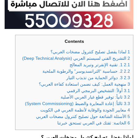
Contents
1
لماذا يفضل تصليح كنترول مضخات العربي؟
2
التشريح الفني لسيستم العربي (Deep Technical Analysis)
2.1
1. تقنية الإنفرتر وتبريد المعالج
2.2
2. حساسية “الترانسديوسر” والرطوبة الملحية
2.3
3. دوائر الحماية من تذبذب التيار
3
منهجية العمل: كيف نضمن استعادة كفاءة العربي؟
3.1
أولاً: التشخيص البرمجي الرقمي
3.2
ثانياً: توفير قطع غيار العربي الأصلية
3.3
ثالثاً: إعادة المعايرة والضبط (System Commissioning)
4
معايير الجودة والوقاية لأنظمة العربي في الكويت
5
الأسئلة الشائعة حول تصليح كنترول مضخات العربي
6
الخاتمة: ثقتك في العربي تستحق خبرتنا
لماذا يفضل تصليح كنترول مضخات العربي؟