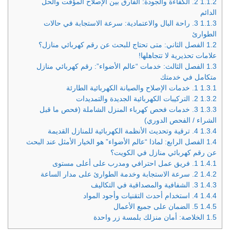
1.1.2
2. الكفاءة والجودة: الفارق بين الإصلاح المؤقت والحل
الدائم
1.1.3
3. راحة البال والاعتمادية: سرعة الاستجابة في حالات
الطوارئ
1.2
الفصل الثاني: متى تحتاج للبحث عن رقم كهربائي منازل؟
علامات تحذيرية لا تتجاهلها!
1.3
الفصل الثالث: خدمات “عالم الأضواء”: رقم كهربائي منازل
متكامل في خدمتك
1.3.1
1. خدمات الإصلاح والصيانة الكهربائية الطارئة
1.3.2
2. التركيبات الكهربائية الجديدة والتمديدات
1.3.3
3. خدمات فحص كهرباء المنزل الشاملة (فحص ما قبل
الشراء / الفحص الدوري)
1.3.4
4. ترقية وتحديث الأنظمة الكهربائية للمنازل القديمة
1.4
الفصل الرابع: لماذا “عالم الأضواء” هو الخيار الأمثل عند البحث
عن رقم كهربائي منازل في الكويت؟
1.4.1
1. فريق عمل احترافي ومدرب على أعلى مستوى
1.4.2
2. سرعة الاستجابة وخدمة الطوارئ على مدار الساعة
1.4.3
3. الشفافية والمصداقية في التكاليف
1.4.4
4. استخدام أحدث التقنيات وأجود المواد
1.4.5
5. الضمان على جميع الأعمال
1.5
الخلاصة: أمان منزلك بلمسة زر واحدة