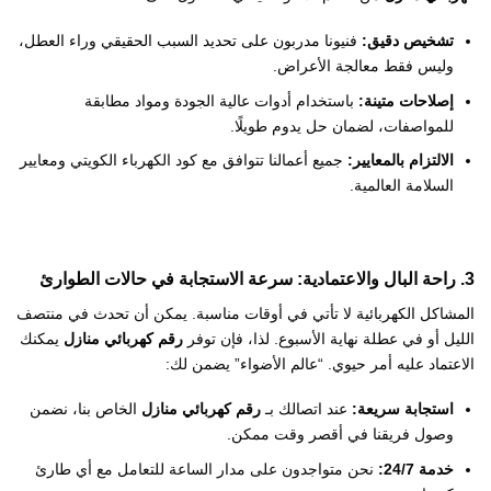
تشخيص دقيق:
فنيونا مدربون على تحديد السبب الحقيقي وراء العطل،
وليس فقط معالجة الأعراض.
إصلاحات متينة:
باستخدام أدوات عالية الجودة ومواد مطابقة
للمواصفات، لضمان حل يدوم طويلًا.
الالتزام بالمعايير:
جميع أعمالنا تتوافق مع كود الكهرباء الكويتي ومعايير
السلامة العالمية.
3. راحة البال والاعتمادية: سرعة الاستجابة في حالات الطوارئ
المشاكل الكهربائية لا تأتي في أوقات مناسبة. يمكن أن تحدث في منتصف
الليل أو في عطلة نهاية الأسبوع. لذا، فإن توفر
رقم كهربائي منازل
يمكنك
الاعتماد عليه أمر حيوي. “عالم الأضواء” يضمن لك:
استجابة سريعة:
عند اتصالك بـ
رقم كهربائي منازل
الخاص بنا، نضمن
وصول فريقنا في أقصر وقت ممكن.
خدمة 24/7:
نحن متواجدون على مدار الساعة للتعامل مع أي طارئ