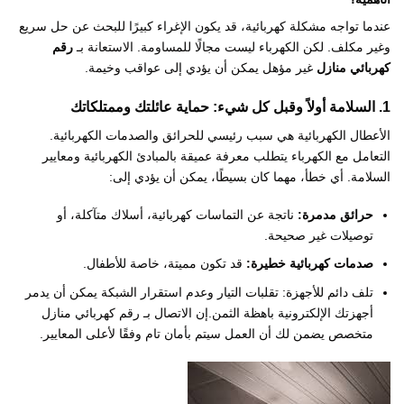
عندما تواجه مشكلة كهربائية، قد يكون الإغراء كبيرًا للبحث عن حل سريع
وغير مكلف. لكن الكهرباء ليست مجالًا للمساومة. الاستعانة بـ
رقم
كهربائي منازل
غير مؤهل يمكن أن يؤدي إلى عواقب وخيمة.
1. السلامة أولاً وقبل كل شيء: حماية عائلتك وممتلكاتك
الأعطال الكهربائية هي سبب رئيسي للحرائق والصدمات الكهربائية.
التعامل مع الكهرباء يتطلب معرفة عميقة بالمبادئ الكهربائية ومعايير
السلامة. أي خطأ، مهما كان بسيطًا، يمكن أن يؤدي إلى:
حرائق مدمرة:
ناتجة عن التماسات كهربائية، أسلاك متآكلة، أو
توصيلات غير صحيحة.
صدمات كهربائية خطيرة:
قد تكون مميتة، خاصة للأطفال.
تلف دائم للأجهزة: تقلبات التيار وعدم استقرار الشبكة يمكن أن يدمر
أجهزتك الإلكترونية باهظة الثمن.إن الاتصال بـ رقم كهربائي منازل
متخصص يضمن لك أن العمل سيتم بأمان تام وفقًا لأعلى المعايير.