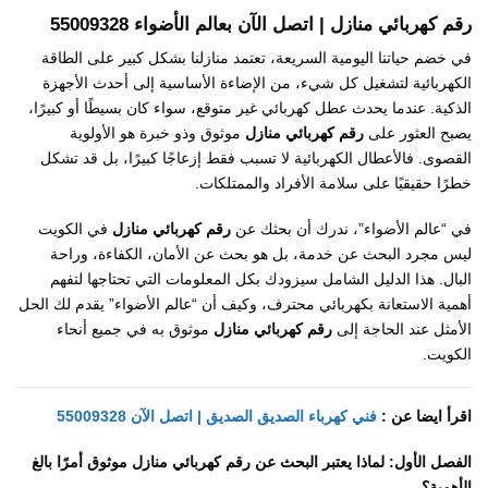
رقم كهربائي منازل | اتصل الآن بعالم الأضواء 55009328
في خضم حياتنا اليومية السريعة، تعتمد منازلنا بشكل كبير على الطاقة
الكهربائية لتشغيل كل شيء، من الإضاءة الأساسية إلى أحدث الأجهزة
الذكية. عندما يحدث عطل كهربائي غير متوقع، سواء كان بسيطًا أو كبيرًا،
يصبح العثور على
رقم كهربائي منازل
موثوق وذو خبرة هو الأولوية
القصوى. فالأعطال الكهربائية لا تسبب فقط إزعاجًا كبيرًا، بل قد تشكل
خطرًا حقيقيًا على سلامة الأفراد والممتلكات.
في “عالم الأضواء”، ندرك أن بحثك عن
رقم كهربائي منازل
في الكويت
ليس مجرد البحث عن خدمة، بل هو بحث عن الأمان، الكفاءة، وراحة
البال. هذا الدليل الشامل سيزودك بكل المعلومات التي تحتاجها لتفهم
أهمية الاستعانة بكهربائي محترف، وكيف أن “عالم الأضواء” يقدم لك الحل
الأمثل عند الحاجة إلى
رقم كهربائي منازل
موثوق به في جميع أنحاء
الكويت.
اقرأ ايضا عن :
فني كهرباء الصديق الصديق | اتصل الآن 55009328
الفصل الأول: لماذا يعتبر البحث عن رقم كهربائي منازل موثوق أمرًا بالغ
الأهمية؟