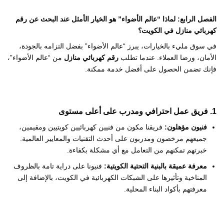
الفصل الرابع: لماذا “عالم الأضواء” هو الخيار الأمثل عند البحث عن رقم
كهربائي منازل في الكويت؟
في سوق مليء بالخيارات، يبرز “عالم الأضواء” بفضل التزامه بالجودة،
الأمان، ورضا العملاء. عندما تطلب
رقم كهربائي منازل
من “عالم الأضواء”،
فإنك تضمن الحصول على أفضل خدمة ممكنة.
1. فريق عمل احترافي ومدرب على أعلى مستوى
فنيون مؤهلون:
فريقنا مكون من فنيين كهربائيين كويتيين ومقيمين،
جميعهم مرخصون ومدربون على أحدث التقنيات والمعايير العالمية.
خبرتهم تمكنهم من التعامل مع أي مشكلة بكفاءة.
معرفة عميقة بالبنية التحتية الكويتية:
فنيونا على دراية تامة بالظروف
المناخية وتأثيرها على الشبكات الكهربائية في الكويت، بالإضافة إلى
معرفتهم بأكواد البناء المحلية.