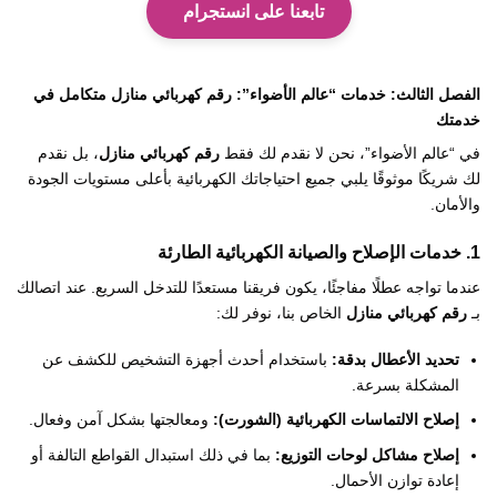
تابعنا على انستجرام
الفصل الثالث: خدمات “عالم الأضواء”: رقم كهربائي منازل متكامل في
خدمتك
في “عالم الأضواء”، نحن لا نقدم لك فقط
رقم كهربائي منازل
، بل نقدم
لك شريكًا موثوقًا يلبي جميع احتياجاتك الكهربائية بأعلى مستويات الجودة
والأمان.
1. خدمات الإصلاح والصيانة الكهربائية الطارئة
عندما تواجه عطلًا مفاجئًا، يكون فريقنا مستعدًا للتدخل السريع. عند اتصالك
بـ
رقم كهربائي منازل
الخاص بنا، نوفر لك:
تحديد الأعطال بدقة:
باستخدام أحدث أجهزة التشخيص للكشف عن
المشكلة بسرعة.
إصلاح الالتماسات الكهربائية (الشورت):
ومعالجتها بشكل آمن وفعال.
إصلاح مشاكل لوحات التوزيع:
بما في ذلك استبدال القواطع التالفة أو
إعادة توازن الأحمال.