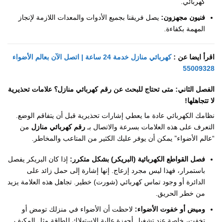
كهربائي.
فنيون مجهزون:
يصل فريقنا بجميع الأدوات والمعدات اللازمة لإنجاز
المهمة بكفاءة.
اقرأ ايضا عن :
كهربائي منازل خدمة 24 ساعة | اتصل الآن بعالم الأضواء
55009328
الفصل الثاني: متى تحتاج للبحث عن رقم كهربائي منازل؟ علامات تحذيرية
لا تتجاهلها!
نظامك الكهربائي عادة ما يعطي إشارات تحذيرية قبل أن يتفاقم الوضع.
التعرف على هذه العلامات بسرعة والاتصال بـ
رقم كهربائي منازل
من
“عالم الأضواء” يمكن أن يوفر عليك الكثير من المتاعب والمخاطر.
فصل القواطع الكهربائية (البريكر) بشكل متكرر:
إذا كان البريكر يفصل
باستمرار، فهذا ليس مجرد إزعاج. إنها إشارة إلى حمل زائد على
الدائرة أو وجود تماس كهربائي (شورت) خطير. تجاهل هذه العلامة يزيد
من خطر الحريق.
وميض أو خفوت الأضواء:
لاحظت أن الأضواء في منزلك تومض أو
تخفت، خاصة عند تشغيل أجهزة عالية الاستهلاك للطاقة مثل المكيف