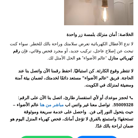
الخلاصة: أمان منزلك بلمسة زر واحدة
لا تدع الأعطال الكهربائية تعرض سلامتك وراحة بالك للخطر. سواء كنت
تبحث عن إصلاح عاجل، تركيب جديد، أو مجرد فحص وقائي، فإن
رقم
كهربائي منازل
“عالم الأضواء” هو الحل الأمثل لك.
لا تنتظر وقوع الكارثة. كن استباقيًا. احفظ رقمنا الآن واتصل بنا عند
الحاجة. فريق “عالم الأضواء” مستعد دائمًا لخدمتك، لضمان بيئة آمنة
ومضيئة لمنزلك في الكويت.
📞
لحجز موعدك أو لأي استفسار طارئ، اتصل بنا الآن على الرقم:
55009328.
تواصل معنا غير واتس اب
مباشر من هنا
عالم الأضواء –
حيث يتحول النور إلى فن. واحصل على خدمة سريعة وموثوقة
تستحقها!
واستمتع بالفرق لا تؤجل أمانك، فحص كهرباء المنزل اليوم هو
ضمان لراحة بالك غدًا.