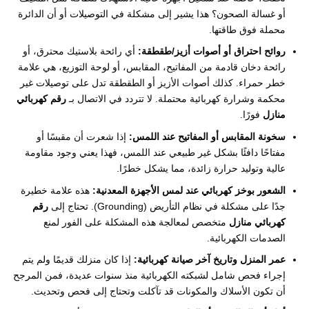
أو غسالة الصحون؟ هذا يشير إلى مشكلة في التوصيلات أو أن الدائرة
محملة فوق طاقتها.
روائح احتراق أو أصوات أزيز/طقطقة:
أي رائحة بلاستيك محترق، أو
رائحة دخان قادمة من المفاتيح، المقابس، أو لوحة التوزيع، هي علامة
خطر حمراء. كذلك أصوات الأزيز أو الطقطقة تدل على توصيلات غير
محكمة وشرارة كهربائية محتملة. لا تتردد في الاتصال بـ
رقم كهربائي
منازل
فورًا.
سخونة المقابس أو المفاتيح عند اللمس:
إذا شعرت أن مقبسًا أو
مفتاحًا دافئًا بشكل غير طبيعي عند اللمس، فهذا يعني وجود مقاومة
عالية وتوليد حرارة زائدة، مما يشكل خطرًا.
الشعور بوخز كهربائي عند لمس الأجهزة المعدنية:
هذه علامة خطيرة
جدًا على مشكلة في نظام التأريض (Grounding). تحتاج إلى
رقم
كهربائي منازل
متخصص لمعالجة هذه المشكلة على الفور لمنع
الصدمات الكهربائية.
عمر المنزل وتاريخ آخر صيانة كهربائية:
إذا كان منزلك قديمًا ولم يتم
إجراء فحص شامل لشبكته الكهربائية منذ سنوات عديدة، فمن المرجح
أن تكون الأسلاك والمكونات قد تآكلت وتحتاج إلى فحص وتحديث.