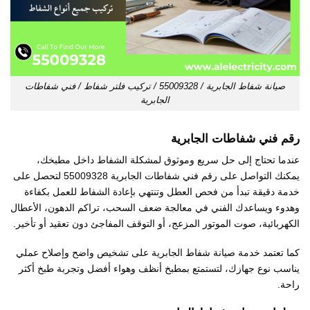
صيانة شفاط الجابرية / 55009328 / تركيب فلتر شفاط / فني شفاطات
الجابرية
رقم فني شفاطات الجابرية
عندما تحتاج إلى حل سريع وموثوق لمشكلة الشفاط داخل مطبخك،
يمكنك التواصل على رقم فني شفاطات الجابرية 55009328 لتحصل على
خدمة دقيقة تبدأ من فحص العطل وتنتهي بإعادة الشفاط للعمل بكفاءة
وهدوء ويساعدك الفني في معالجة ضعف السحب، تراكم الدهون، الأعطال
الكهربائية، صوت الموتور المزعج، أو التوقف المفاجئ دون تعقيد أو تأخير.
كما تعتمد خدمة صيانة شفاط الجابرية على تشخيص واضح وإصلاح عملي
يناسب نوع جهازك، لتستمتع بمطبخ أنظف وهواء أفضل وتجربة طبخ أكثر
راحة.