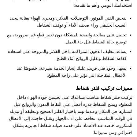
استخدامك اليومي وأهم ما نقدمه:
يفحص الفني الموتور، التوصيلات، الفلاتر، ومجرى الهواء بعناية ليحدد
السبب الحقيقي وراء ضعف الأداء أو توقف الشفاط.
تحصل على معالجة واضحة للمشكلة دون تغيير قطع غير ضرورية، مع
توضيح حالة الشفاط قبل بدء العمل.
يساعد تنظيف الدهون المتراكمة داخل الفلاتر والمروحة على استعادة
كفاءة الشفاط وتقليل الروائح أثناء الطبخ.
يسهل وجود فني قريب عليك إنجاز الخدمة بسرعة، خصوصًا عند
الأعطال المفاجئة التي تؤثر على راحة المطبخ.
مميزات تركيب فلتر شفاط
تركيب فلتر شفاط مناسب يساعدك على تحسين جودة الهواء داخل
المطبخ، ويمنح الشفاط قدرة أفضل على التقاط الدهون والروائح قبل
انتشارها في المكان وعندما تهتم باختيار الفلتر الصحيح وتنظيفه أو تبديله
في الوقت المناسب، تحافظ على أداء الجهاز وتقلل حاجتك إلى الأعطال
المتكررة، خاصة عند الاعتماد على خدمة صيانة شفاط الجابرية بشكل
احترافي ومن مميزاتنا: