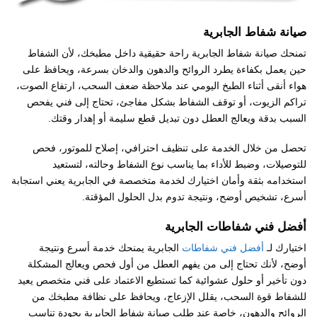
صيانة شفاط الجابرية
تمنحك صيانة شفاط الجابرية راحة حقيقية داخل مطبخك، لأن الشفاط
حين يعمل بكفاءة يطرد الروائح والدهون والدخان بسرعة، ويحافظ على
هواء أنقى أثناء الطبخ اليومي عند ملاحظة ضعف السحب، ارتفاع الصوت،
تراكم الزيوت، أو توقف الشفاط بشكل مفاجئ، تحتاج إلى فني يفحص
السبب بدقة ويعالج العطل دون تبديل قطع سليمة أو إهدار وقتك.
تحصل من خلال الخدمة على تنظيف احترافي، إصلاح للموتور، فحص
للتوصيلات، وضبط للأداء بما يناسب نوع الشفاط وحالته، لتستعيد
استخدامه بثقة وأمان اختيارك لخدمة متخصصة في الجابرية يعني استجابة
أسرع، تشخيص أوضح، ونتيجة تدوم بدل الحلول المؤقتة.
أفضل فني شفاطات الجابرية
اختيارك لـ
أفضل فني شفاطات
الجابرية يمنحك خدمة أسرع ونتيجة
أوضح، لأنك تحتاج إلى من يفهم العطل من أول فحص ويعالج المشكلة
دون تأخير أو حلول عشوائية كما تستطيع الاعتماد على فني متخصص يعيد
للشفاط قوة السحب، يقلل الإزعاج، ويحافظ على نظافة مطبخك من
الروائح والدهون، خاصة عند طلب صيانة شفاط الجابرية بجودة تناسب