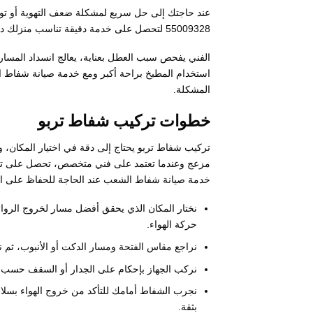
عند حاجتك إلى حل سريع لمشكلة ضعف التهوية أو تو
55009328 لتحصل على خدمة دقيقة تناسب منزلك دون تأخير.
الفني يفحص سبب العطل بعناية، يعالج انسداد المس
استخدام المطبخ براحة أكبر ومع خدمة صيانة شفاط ا
المشكلة.
خطوات تركيب شفاط تربو
تركيب شفاط تربو يحتاج إلى دقة في اختيار المكان، 
مزعج وعندما تعتمد على فني متخصص، تحصل على تركي
خدمة صيانة شفاط الشعب عند الحاجة للحفاظ على الأد
نختار المكان الذي يحقق أفضل مسار لخروج الروا
حركة الهواء.
نراجع مقاس الفتحة ومسار الدكت أو الأنبوب، ثم ن
نركب الجهاز بإحكام على الجدار أو السقف حسب نو
نجرب الشفاط أمامك للتأكد من خروج الهواء بسل
بثقة.