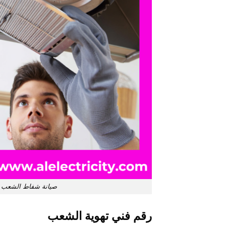
صيانة شفاط الشعب / 55009328 / تركيب شفاط تربو / فني تهوية ا
رقم فني تهوية الشعب