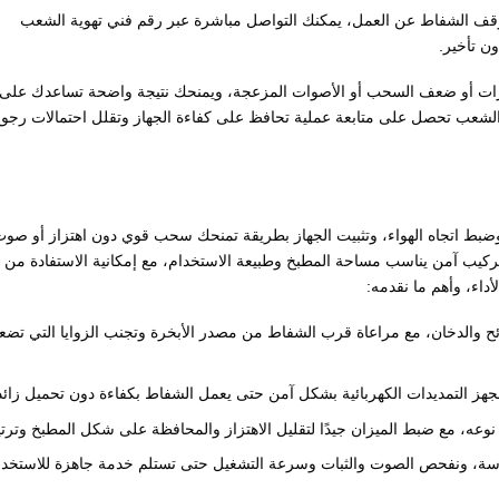
قف الشفاط عن العمل، يمكنك التواصل مباشرة عبر رقم فني تهوية الشعب
ارات أو ضعف السحب أو الأصوات المزعجة، ويمنحك نتيجة واضحة تساعدك على
لشعب تحصل على متابعة عملية تحافظ على كفاءة الجهاز وتقلل احتمالات رجو
وضبط اتجاه الهواء، وتثبيت الجهاز بطريقة تمنحك سحب قوي دون اهتزاز أو صو
ب آمن يناسب مساحة المطبخ وطبيعة الاستخدام، مع إمكانية الاستفادة من
اء، وأهم ما نقدمه:
ئح والدخان، مع مراعاة قرب الشفاط من مصدر الأبخرة وتجنب الزوايا التي تض
جهز التمديدات الكهربائية بشكل آمن حتى يعمل الشفاط بكفاءة دون تحميل زائد
عه، مع ضبط الميزان جيدًا لتقليل الاهتزاز والمحافظة على شكل المطبخ وترتيب
اسة، ونفحص الصوت والثبات وسرعة التشغيل حتى تستلم خدمة جاهزة للاستخدا