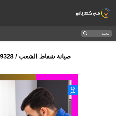
Skip
to
content
صيانة شفاط الشعب / 55009328 / تركيب شفاط تربو / فني تهوية الشعب
15
مايو