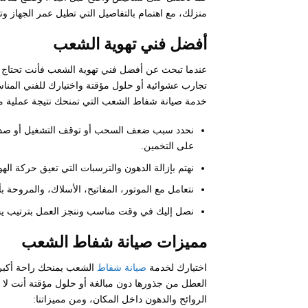
منزلك، مع اهتمام بالتفاصيل التي تطيل عمر الجهاز وتم
أفضل فني تهوية الشعب
عندما تبحث عن أفضل فني تهوية الشعب فأنت تحتاج إ
تجارب عشوائية أو حلول مؤقتة واختيارك للفني المن
خدمة صيانة شفاط الشعب التي تمنحك نتيجة عملية من 
نحدد سبب ضعف السحب أو توقف التشغيل أو صدور
على التخمين.
نهتم بإزالة الدهون والترسبات التي تعيق حركة اله
نتعامل مع الموتور، المفاتيح، الأسلاك، والمروحة 
نصل إليك في وقت مناسب وننجز العمل بترتيب يحا
مميزات صيانة شفاط الشعب
اختيارك لخدمة
صيانة شفاط
الشعب يمنحك راحة أكبر 
العطل من جذورها دون مبالغة أو حلول مؤقتة أنت لا 
الروائح والدهون داخل المكان، ومن مميزاتنا: