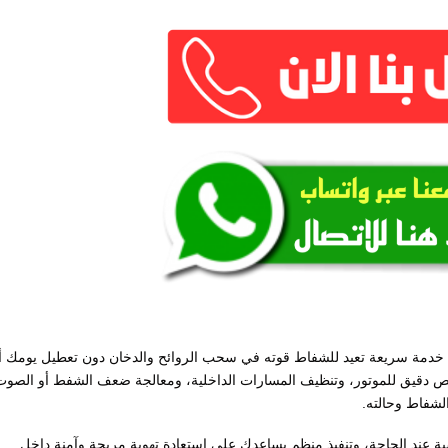
خدمة سريعة تعيد للشفاط قوته في سحب الروائح والدخان دون تعطيل يومك أ
 دقيق للموتور، وتنظيف المسارات الداخلية، ومعالجة ضعف الشفط أو الصوت
لشفاط وحالته.
عند الحاجة، وتنفيذ منظم يساعدك على استعادة تهوية مريحة وآمنة داخل