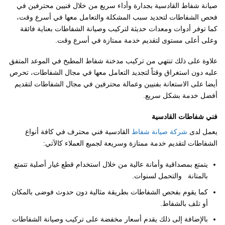
صيانة شفاط القادسية بجدارة وأداء سريع من خلال فنيين محترفين في
فحص الشفاطات لتحديد سبب المشكلة والتعامل معها في أسرع وقت،
كما توفر أدوات ومعدات حديثة لتركيب وصيانة الشفاطات بعناية فائقة
وعلى أعلى مستوى لتقديم خدمة ممتازة في أسرع وقت.
علاوة على ذلك تنتهي من تركيب مدخنة شفاط المطبخ في الموعد المتفق
عليه دون استغراق وقتاً لتجديد التعامل معها في مجال الشفاطات، تحرص
أيضا على الاستعانة بفنيين وعمالة محترفين في مجال الشفاطات لتقديم
أفضل خدمة بشكل سريع.
فني شفاطات القادسية
يعمل لدى
شركة صيانة شفاط
القادسية فني محترف في كافة أنواع
الشفاطات لتقديم خدمة ممتازة وسريعة لجميع العملاء كالآتي:
يتمتع بمصداقية وأمانة عالية من خلال استخدام قطع غيار أصلية تتمتع
بالمتانة والتحمل لسنوات.
كما يقوم بفحص الشفاطات بطريقة مثالية دون حدوث فوضى بالمكان
أو تلف بالشفاط.
بالإضافة إلى ذلك يقدم أسعار مخفضة على تركيب وصيانة الشفاطات