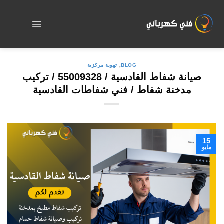
Skip
to
content
BLOG
,
تهوية مركزية
صيانة شفاط القادسية / 55009328 / تركيب
مدخنة شفاط / فني شفاطات القادسية
15
مايو