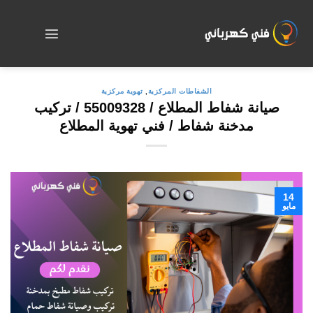
Skip
to
content
الشفاطات المركزية
,
تهوية مركزية
صيانة شفاط المطلاع / 55009328 / تركيب
مدخنة شفاط / فني تهوية المطلاع
14
مايو