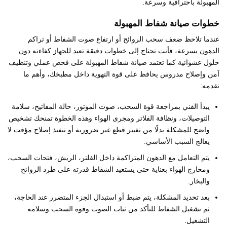
المهبولة باحترافية وسرعة.
خطوات صيانة شفاط المهبولة
عندما تلاحظ ضعف سحب الروائح أو ارتفاع صوت الشفاط أو تراكم
الدهون بسرعة، فأنت تحتاج إلى خطوات دقيقة تعيد للجهاز كفاءته دون
حلول عشوائية كما تعتمد صيانة شفاط المهبولة على فحص عملي وتنظيف
آمن وإصلاح مدروس يحافظ على قوة التهوية داخل مطبخك، وأهم ما
نقدمه:
يبدأ الفني بمراجعة قوة السحب، صوت الموتور، حالة المفاتيح، سلامة
التوصيلات، ونظافة الفلاتر ومجرى الهواء وهذه الخطوة تمنحك تشخيص
واضح للمشكلة بدلًا من تغيير قطع غير ضرورية أو تنفيذ إصلاح مؤقت لا
يعالج السبب الأساسي.
يتم التعامل مع الدهون المتراكمة داخل الفلتر، الريش، فتحات السحب،
ومخارج الهواء بعناية حتى يستعيد الشفاط قدرته على طرد الروائح
والبخار.
بعد تحديد المشكلة، يتم ضبط أو استبدال الجزء المتضرر عند الحاجة،
ثم تشغيل الشفاط للتأكد من ثبات الصوت وقوة السحب وسلامة
التشغيل.