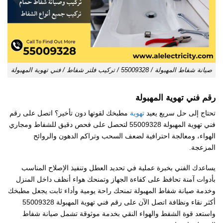
صيانة شفاط المهبولة / 55009328 / تركيب فلتر شفاط / فني تهوية المهبولة
رقم فني تهوية المهبولة
تحتاج إلى حل سريع يعيد
تهوية
مطبخك لقوتها دون تأخير؟ اتصل على رقم
فني تهوية المهبولة 55009328 لتحصل على فحص دقيق للشفاط ومجاري
الهواء، ومعالجة احترافية لضعف السحب وتراكم الدهون والروائح
المزعجة.
يساعدك الفني بخبرة عملية في تحديد العطل وتنفيذ الإصلاح المناسب
بأدوات آمنة تحافظ على كفاءة الجهاز وتمنحك هواء أنظف داخل المنزل
وخدمة صيانة شفاط المهبولة تمنحك راحة يومية وأداء ثابت يجعل مطبخك
أكثر نقاء ونظافة اتصل الآن على رقم فني تهوية المهبولة 55009328
واستعد قوة الشفط والهواء النقي بخدمة موثوقة تشمل صيانة شفاط