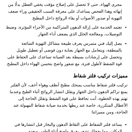
مجرى الهواء، حتى لا تحصل على إصلاح مؤقت يخفي العطل بدلًا من
إنهائه وهذا الفحص يساعدك على معرفة السبب الحقيقي وراء ضعف
التهوية أو صدور الأصوات أو بقاء الروائح داخل المطبخ.
تعتمد الخدمة على إزالة الدهون المتراكمة من الأجزاء المؤثرة، وضبط
التوصيلات، ومعالجة الخلل الذي يضعف أداء الجهاز.
يصل إليك فني متمرس يعرف طبيعة مشاكل التهوية الشائعة
بالمنطقة، ويتعامل مع الجهاز بعناية دون فوضى أو تعطيل طويل
وتحصل على إرشادات بسيطة بعد الصيانة تساعدك على الحفاظ على
قوة الشفط لأطول فترة، مع شعور واضح بتحسن الهواء داخل المطبخ.
مميزات تركيب فلتر شفاط
تركيب فلتر شفاط مناسب يمنحك مطبخ أنظف وهواء أخف، لأن الفلتر
يمنع تراكم الدهون داخل الجهاز ويقلل انتشار الروائح أثناء الطبخ وعندما
تهتم بهذه الخطوة، أنت تحافظ على قوة الشفط وتقلل الحاجة إلى
الأعطال المتكررة، خاصة عند ربطها بخدمة صيانة شفاط المهبولة عند
الحاجة، ومن مميزاتنا:
يساعد فلتر الشفاط على التقاط الدهون والبخار قبل انتشارها في
المكان، مما يجعلك تشعر بفرق واضح أثناء الطهي وبعده.