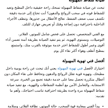
صيانة شفاط المهبولة
تبحث عن صيانة شفاط المهبولة تمنحك راحة حقيقية داخل المطبخ وتعيد
للشفاط قوته في سحب الروائح والدهون؟ أنت تحتاج إلى خدمة دقيقة
تكشف سبب ضعف الشفط، تعالج الأعطال من جذورها، وتنظف الأجزاء
الداخلية باحترافية دون إضاعة وقتك أو تعريض جهازك للتلف.
مع الفني المتخصص، تحصل على فحص شامل للموتور، الفلاتر،
التوصيلات، ومستوى التهوية، ثم يتم تنفيذ الصيانة بطريقة آمنة تضمن أداء
أقوى وعمر أطول للشفاط اختر خدمة موثوقة بالقرب منك، واستمتع
بمطبخ أنظف وهواء أكثر نقاء كل يوم.
أفضل فني تهوية المهبولة
اختيارك لأفضل
فني تهوية المهبولة
يعني أنك تبحث عن راحة يومية داخل
مطبخك، وتهوية قوية تقلل الروائح والدهون وتحافظ على نقاء المكان دون
أعطال متكررة تحصل معنا على خدمة دقيقة تجمع بين الخبرة، سرعة
الاستجابة، والتعامل الآمن مع أنظمة الشفاطات والتهوية، مع تنفيذ صيانة
شفاط المهبولة مرة واحدة بطريقة احترافية تناسب احتياجك، وأهم ما
نقدمه:
يبدأ الفني بمعاينة قوة السحب، حالة الموتور، نظافة الفلاتر، وسلامة