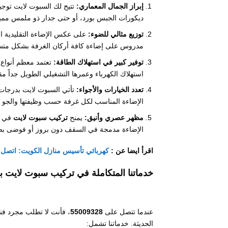
إبراز الجمال المعماري:
تتيح لك السبوت لايت توجيه
ديكورات الجبس بورد، أو حتى جدار ذو ملمس مميز
توزيع مثالي للضوء:
على عكس الإضاءة التقليدية ا
مدروس على إضاءة كافة أركان الغرفة بشكل متساوٍ
توفير كبير في استهلاك الطاقة:
استهلاك الكهرباء وعمرها التشغيلي الطويل جداً مقار
تعدد الخيارات والأجواء:
تأتي السبوت لايت بدرجات 
الإضاءة المناسب لكل غرفة حسب وظيفتها والجو ا
مظهر عصري وأنيق:
يمنح
تركيب سبوت لايت
في أس
الإضاءة مدمجة في السقف دون بروز أو فوضى بص
اقرأ ايضا عن :
كهربائي تأسيس منازل الكويت: اتصل الان 328
خدماتنا المتكاملة في تركيب سبوت لايت ب
عندما تتصل على
55009328
، فأنت لا تطلب مجرد فن
الحديثة. خدماتنا تشمل: