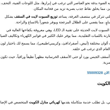
 الضوء بدقة نحو العناصر التي ترغب في إبرازها، مثل اللوحات الفنية، التحف،
، مما يخلق نقاط جذب بصرية تزيد من فخامة المكان.
لتي تتركز في منتصف الغرفة، يساعد
توزيع السبوت لايت في السقف
بشكل
، مما يقضي على الظلال المزعجة ويوفر شعوراً بالاتساع والراحة.
تعتمد معظم أنواع السبوت لايت الحديثة على تقنية الـ LED، وهي معروفة بكفاءتها العالية في
نة باللمبات التقليدية، مما يوفر عليك الكثير في فواتير الكهرباء وتكاليف الصيان
ألوان مختلفة (أبيض، أصفر/دافئ، وكريمي/طبيعي)، مما يسمح لك باختيار لون
لعام الذي ترغب في خلقه.
قف الجبس بورد أو حتى الأسقف الخرسانية مظهراً نظيفاً وراقياً، حيث تكون
رية.
55009
الكويت
ي، بل تطلب خدمة متكاملة يقدمها
كهربائي منازل الكويت
المتخصص في الإضاء