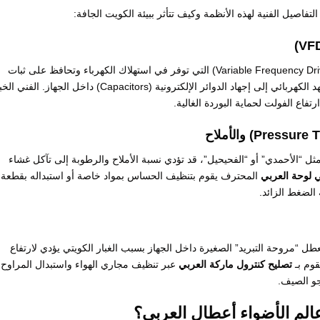
فاصيل الفنية لهذه الأنظمة وكيف تتأثر ببيئة الكويت الجافة:
تعتمد لوحات العربي الحديثة على مغيرات التردد (Variable Frequency Drives) التي توفر في استهلاك الكهرباء وتحافظ على ثبات
الضغط. في الكويت، يؤدي “التذبذب اللحظي” في الجهد الكهربائي إلى إجهاد الدوائر الإلكترونية (Capacitors) داخل الجهاز. ال
تفاع الفولت لحماية البوردة الغالية.
 “الأحمدي” أو “الفحيحيل”، قد تؤدي نسبة الأملاح والرطوبة إلى تآكل غشاء
 لوحة العربي
المحترف يقوم بتنظيف الحساس بمواد خاصة أو استبداله بقطعة
 الضغط الزائد.
عطل “مروحة التبريد” الصغيرة داخل الجهاز بسبب الغبار الكويتي يؤدي لارتفاع
تصليح كنترول ماركة العربي
عبر تنظيف مجاري الهواء واستبدال المراوح
عالم الأضواء أعطال العربي؟