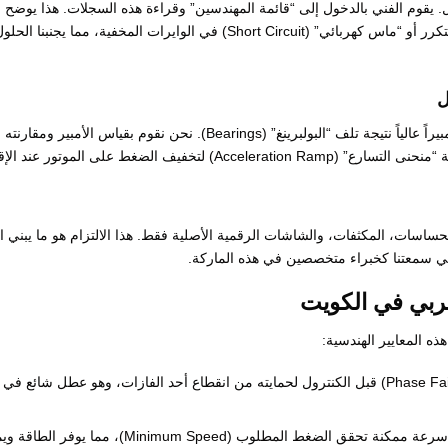
 يقوم الفني بالدخول إلى “قائمة المهندسين” وقراءة هذه السجلات. هذا يوضح لن
ما إذا كان العطل ناتجاً عن “ضعف مياه” (Dry Run) متكرر أو “ماس كهربائي” (Short Circuit) في الوايرات المخفية، مما يجنبنا الح
ل
أحياناً يكون الكنترول سليماً، ولكن “الموتور” يسحب أمبيراً عالياً نتيجة تلف “البولبرينغ” (Bearings). نحن نقوم بقياس الأمبير ومقارنته
خفيف الضغط على الموتور عند الإقلاع.
لحساسات، المكثفات، والشاشات الرقمية الأصلية فقط. هذا الالتزام هو ما يبني ال
لعربي في الكويت
ه المعايير الهندسية:
نوصي دائماً بتركيب (Phase Failure) قبل الكنترول لحمايته من انقطاع أحد الفازات، وهو عطل شائع في
نضبط النظام ليعمل بأقل سرعة ممكنة تحقق الضغط المطلوب (Minimum Speed)، مما يوفر ال