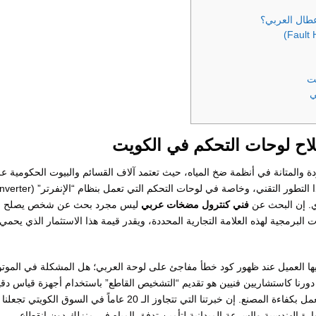
عطال العربي؟
يت
ي
ح لوحات التحكم في الكويت
ي الكويت مرادفاً للجودة والمتانة في أنظمة ضخ المياه، حيث تعتمد آلاف القسائم والبيوت الحكومية 
دي. إن البحث عن
فني كنترول مضخات عربي
ليس مجرد بحث عن شخص يصلح
لبرمجية لهذه العلامة التجارية المحددة، ويقدر قيمة هذا الاستثمار الذي يحمي
 فيها العميل عند ظهور كود خطأ مفاجئ على لوحة العربي؛ هل المشكلة في الموتو
 دورنا كاستشاريين فنيين هو تقديم “التشخيص القاطع” باستخدام أجهزة قياس دقي
وتوفير قطع الغيار الأصلية التي تضمن عودة النظام للعمل بكفاءة المصنع. إن خبرتنا التي تتجاوز الـ 20 عاماً في السوق الكويتي تجعلنا
ارة الهندسية والسرعة الميدانية لتأمين تدفق المياه في منزلك دون انقطاع.