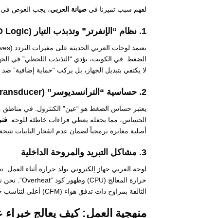
لفهم سبب تميزنا في
صيانة العربي
، يجب الغوص في الت
1. نظام “الإنفرتر” وتذبذب التيار (VFD Logic)
لا يكتفي بتبديل الجهاز، بل يركب “حماية إضافية” ضد ار
2. حساسية “الترانسديوسر” (Pressure Transducer) والأملاح
يعتبر حساس الضغط هو “عين” الكنترول. في مناطق مثل
الحساس، مما يجعله يعطي قراءات خاطئة للوحة.
فني
أصلية معايرة برمجياً لضمان عدم انفجار البايبات نتيجة
3. مشاكل التبريد والمروحة الداخلية
لوحة العربي جهاز إلكتروني يولد حرارة أثناء العمل. ت
حرارة المعالج (CPU) وظهور كود “Overheat”. نحن نقوم بـ
التالفة بمراوح ذات تدفق هواء (CFM) أعلى لتناسب جو الصيف.
منهجية العمل: كيف يعالج خبراء 