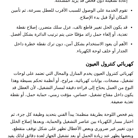
إعادة تشغيله دون فحص قد يزيد المشكلة.
تقوم الخدمة على الوصول للسبب الأقرب للعطل بسرعة، ثم تأمين
المكان أولًا قبل بدء الإصلاح.
قد يكون الحل تغيير قاطع تالف، عزل سلك متضرر، إصلاح نقطة
تغذية، أو إلغاء حمل زائد مؤقتًا حتى يتم ترتيب الدائرة بشكل أفضل.
الأهم أن يعود الاستخدام بشكل آمن، دون ترك نقطة خطرة داخل
الجدار أو خلف لوحة الكهرباء.
كهربائي كنترول العيون
كهربائي كنترول العيون يخدم المنازل والمحال التي تعتمد على لوحات
تشغيل، مضخات، بوابات كهربائية، مراوح، أو أنظمة تحكم بسيطة وهذا
النوع من العمل يحتاج إلى قراءة دقيقة لمسار التشغيل، لأن العطل قد
يكون داخل مفتاح تشغيل، حساس، مؤقت زمني، حماية حمل، أو نقطة
تغذية ضعيفة.
يتم فحص اللوحة بطريقة منظمة؛ يبدأ الفني بتحديد وظيفة كل جزء، ثم
اختبار مسار الكهرباء بين عناصر التشغيل والحماية، وبعدها إصلاح الخلل
دون تغيير غير ضروري وبعض الأعطال تظهر على شكل توقف متقطع،
وبعضها يظهر عند زيادة الحمل أو بعد تشغيل الجهاز لعدة دقائق لذلك يفيد