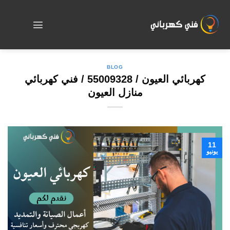
Skip
to
content
BLOG
كهربائي العيون / 55009328 / فني كهربائي
منازل العيون
11
يونيو