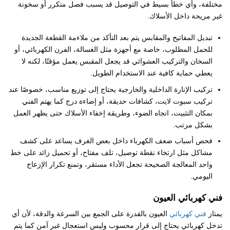
مختلفة، وأي خطأ بسيط في التوصيل قد يسبب فصل متكرر أو سخونة
غير مريحة داخل الأسلاك.
تبديل المفاتيح والمقابس يتم بعد التأكد من ملاءمة القطعة الجديدة
للحمل المطلوب، خاصة مع أجهزة مثل الغسالة، الفرن الكهربائي، أو
السخان والتركيب العشوائي قد يجعل المقبس يعمل مؤقتًا، لكنه لا
يعطي حماية كافية عند الاستخدام الطويل.
تركيب الإنارة الداخلية والخارجية يحتاج إلى توزيع مناسب، خصوصًا عند
تركيب سبوت لايت، كشافات حديقة، أو إضاءة درج كما يهتم الفني
بمكان التثبيت، اتجاه الضوء، وطريقة إخفاء الأسلاك حتى يظهر العمل
بشكل مرتب.
فحص أسباب ضعف الكهرباء داخل بعض الغرف يساعد على كشف
مشاكل مثل ارتخاء نقطة توصيل، تلف مفتاح، أو تحميل زائد على خط
واحد المعالجة الصحيحة تجعل الأداء مستقر، وتمنع تكرار الإزعاج
اليومي.
فني كهربائي العيون
يمتاز
فني كهربائي
العيون بالقدرة على الجمع بين السرعة والدقة، لأن أي
تدخل كهربائي يحتاج إلى قرار محسوب وليس استعجال غير آمن كما يتم