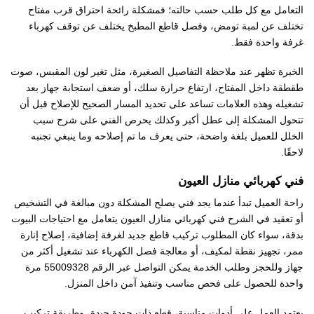
التعامل مع كل طلب حسب حالته؛ فمشكلة رائحة احتراق قرب مفتاح
تختلف عن لمبة تومض، وفصل قاطع المطبخ يختلف عن توقف كهرباء
غرفة واحدة فقط.
الخبرة تظهر عند ملاحظة التفاصيل الصغيرة، مثل تغير لون المقبس، صوت
طقطقة داخل المفتاح، ارتفاع حرارة سلك، أو ضعف استجابة جهاز بعد
تشغيله وهذه العلامات تساعد على تحديد المسار الصحيح للإصلاح قبل أن
تتحول المشكلة إلى عطل أكبر وكذلك يحرص الفني على شرح سبب
الخلل للعميل بلغة واضحة، حتى يعرف ما تم إصلاحه وما ينبغي تجنبه
لاحقًا.
فني كهربائي منازل العيون
راحة العميل تبدأ عندما يجد فني يصلح المشكلة دون مبالغة في التشخيص
أو تعقيد في الشرح فني كهربائي منازل العيون يتعامل مع احتياجات البيوت
بدقة، سواء كان المطلوب تركيب قاطع جديد لغرفة إضافية، إصلاح إنارة
ممر، تجهيز نقطة لمكيف، أو معالجة فصل الكهرباء عند تشغيل أكثر من
جهاز وللحجز وطلب الخدمة يمكن التواصل عبر الرقم 55009328 مرة
واحدة للحصول على فحص مناسب وتنفيذ آمن داخل المنزل.
يعتمد العمل على أدوات مناسبة، قطع ذات جودة جيدة، وطريقة تركيب