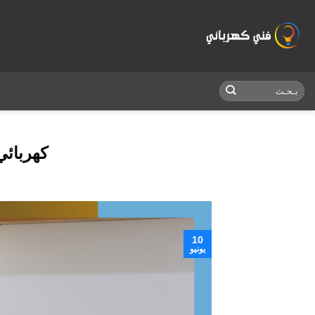
Skip
to
content
كهربائي جا
10
يونيو