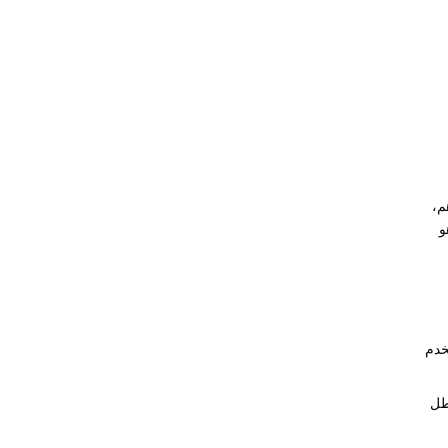
م،
و
خدم
طل