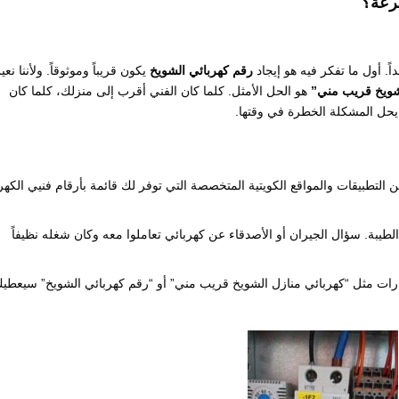
رعة؟
. أول ما تفكر فيه هو إيجاد
رقم كهربائي الشويخ
يكون قريباً وموثوقاً. ولأننا نع
شويخ قريب مني”
هو الحل الأمثل. كلما كان الفني أقرب إلى منزلك، كلما كان
 يحل المشكلة الخطرة في وقتها.
 التطبيقات والمواقع الكويتية المتخصصة التي توفر لك قائمة بأرقام فنيي الكهرب
يبة. سؤال الجيران أو الأصدقاء عن كهربائي تعاملوا معه وكان شغله نظيفاً
ارات مثل “كهربائي منازل الشويخ قريب مني” أو “رقم كهربائي الشويخ” سيعطي