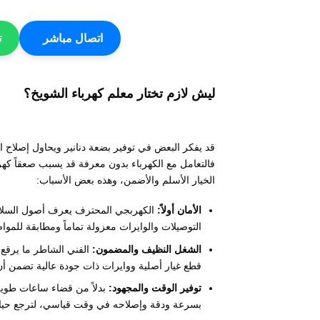
اتصال مباشر
ت
ليش لازم تختار معلم كهرباء الشويخ؟
قد يفكر البعض في توفير بضعة دنانير ويحاول إصلاح ال
فالتعامل مع الكهرباء بدون معرفة قد يسبب صعقاً كهربا
الخيار الأسلم والأضمن، وهذه بعض الأسباب:
الأمان أولاً:
الكهربجي المحترف يعرف أصول السلامة،
التوصيلات والوايرات معزولة تماماً ومطابقة للم
الشغل النظيف والمضمون:
الفني الشاطر ما يرقع
قطع غيار أصلية ووايرات ذات جودة عالية تضمن أ
توفير الوقت والمجهود:
بدلاً من قضاء ساعات طويل
بسرعة ودقة وإصلاحه في وقت قياسي، لترجع حيات