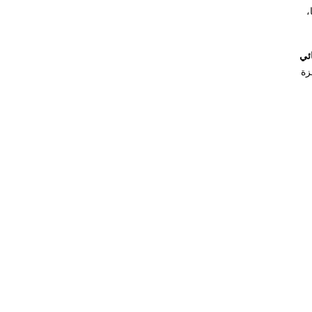
،
ئي
زة