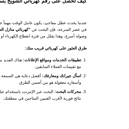
كيف تحصل على رقم كهربائي الشويخ بس
عندما يحدث عطل مفاجئ، يكون عامل الوقت مهماً جداً
في عصر السرعة، فإن البحث عن
“كهربائي منازل ال
وصوله أسرع، وهذا يقلل من فترة انقطاع الكهرباء أو
طرق العثور على كهربائي قريب منك:
تطبيقات الخدمات ومواقع الإعلانات:
هناك العديد من
مع تقييمات العملاء السابقين.
اسأل جيرانك ومعارفك:
أفضل دعاية هي السمعة الط
وأسعاره معقولة هو من أضمن الطرق.
محركات البحث:
البحث عبر الإنترنت باستخدام عب
نتائج فورية لأقرب الفنيين المتاحين في منطقتك.