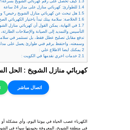
1.3
كيف تحصل على رقم كهربائي الشويخ بسرعة؟
1.4
للطوارئ: كهربائي منازل على مدار 24 ساعة
1.5
هل تبحث عن كهربائي منازل الشويخ رخيص؟ واز
1.6
الخلاصة: سلامة بيتك تبدأ باختيار الكهربائي الصح
1.7
في النهاية، يمكن القول أن كهربائي منازل ا
التأسيس والتمديد إلى الصيانة والإصلاحات الطارئة، 
تدفع مقابل تصليح عطل فقط، بل تستثمر في سلامة عا
وسمعته، واحتفظ برقم فني طوارئ يعمل على مدار 
2
يمكنك ايضا الاطلاع علي :
2.1
خدمات اخري نقدمها في الكويت :
كهربائي منازل الشويخ : الحل ال
اتصال مباشر
ت
الكهرباء عصب الحياة في بيوتنا اليوم، وأي مشكلة أو ع
في منطقة الشويخ، المعروفة بحيويتها سواء في الشويخ الس