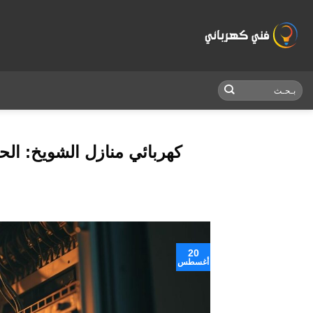
Skip
to
content
كهربائي منازل الشويخ: الح
20
أغسطس