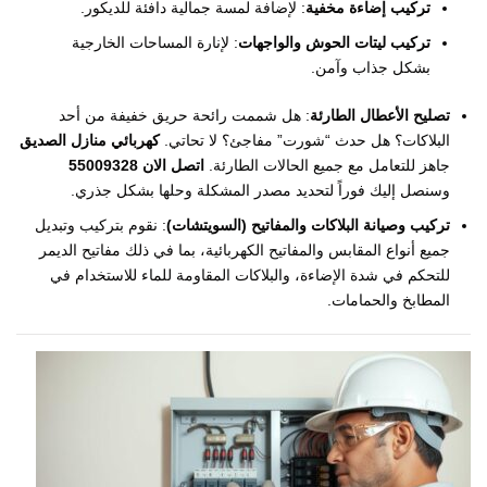
تركيب إضاءة مخفية
: لإضافة لمسة جمالية دافئة للديكور.
تركيب ليتات الحوش والواجهات
: لإنارة المساحات الخارجية
بشكل جذاب وآمن.
تصليح الأعطال الطارئة
: هل شممت رائحة حريق خفيفة من أحد
البلاكات؟ هل حدث “شورت” مفاجئ؟ لا تحاتي.
كهربائي منازل الصديق
جاهز للتعامل مع جميع الحالات الطارئة.
اتصل الان 55009328
وسنصل إليك فوراً لتحديد مصدر المشكلة وحلها بشكل جذري.
تركيب وصيانة البلاكات والمفاتيح (السويتشات)
: نقوم بتركيب وتبديل
جميع أنواع المقابس والمفاتيح الكهربائية، بما في ذلك مفاتيح الديمر
للتحكم في شدة الإضاءة، والبلاكات المقاومة للماء للاستخدام في
المطابخ والحمامات.