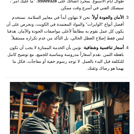
طوال أيام الأسبوع. بمجرد اتصالك على
55009328
، “ما عليك أمر”،
سيصلك الفني في أسرع وقت ممكن.
الأمان والجودة أولاً
: نحن لا نتهاون أبداً في معايير السلامة. نستخدم
أفضل أنواع “الوايرات” والمواد المعتمدة في الكويت، ونحرص على أن
يكون كل عمل نقوم به مطابقاً لأعلى مواصفات الجودة والأمان. هدفنا
ليس فقط إصلاح العطل الحالي، بل التأكد من عدم تكراره مستقبلاً.
أسعار تنافسية وشفافية
: نؤمن بأن الخدمة الممتازة لا يجب أن تكون
باهظة الثمن. نقدم أسعاراً مدروسة ومناسبة للجميع، مع توضيح كامل
للتكلفة قبل البدء بالعمل. لا توجد رسوم خفية أو مفاجآت، فكل ما
يهمنا هو رضاك وثقتك.