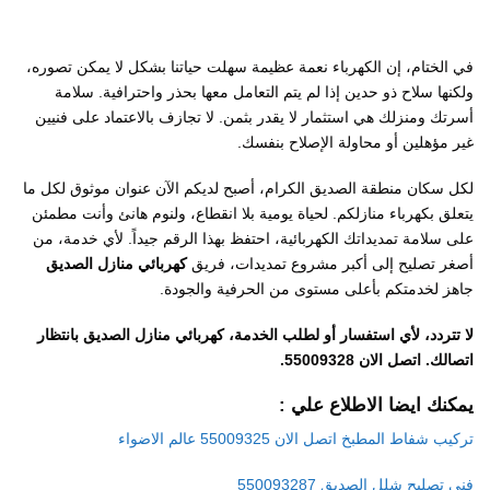
في الختام، إن الكهرباء نعمة عظيمة سهلت حياتنا بشكل لا يمكن تصوره،
ولكنها سلاح ذو حدين إذا لم يتم التعامل معها بحذر واحترافية. سلامة
أسرتك ومنزلك هي استثمار لا يقدر بثمن. لا تجازف بالاعتماد على فنيين
غير مؤهلين أو محاولة الإصلاح بنفسك.
لكل سكان منطقة الصديق الكرام، أصبح لديكم الآن عنوان موثوق لكل ما
يتعلق بكهرباء منازلكم. لحياة يومية بلا انقطاع، ولنوم هانئ وأنت مطمئن
على سلامة تمديداتك الكهربائية، احتفظ بهذا الرقم جيداً. لأي خدمة، من
أصغر تصليح إلى أكبر مشروع تمديدات، فريق
كهربائي منازل الصديق
جاهز لخدمتكم بأعلى مستوى من الحرفية والجودة.
لا تتردد، لأي استفسار أو لطلب الخدمة، كهربائي منازل الصديق بانتظار
اتصالك. اتصل الان 55009328.
يمكنك ايضا الاطلاع علي :
تركيب شفاط المطبخ اتصل الان 55009325 عالم الاضواء
فني تصليح شلل الصديق 550093287