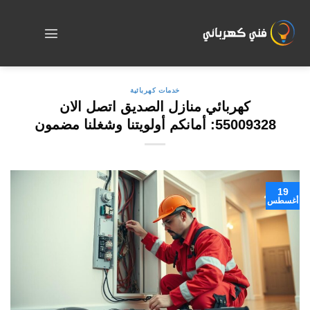
Skip
to
content
خدمات كهربائية
كهربائي منازل الصديق اتصل الان
55009328: أمانكم أولويتنا وشغلنا مضمون
19
أغسطس