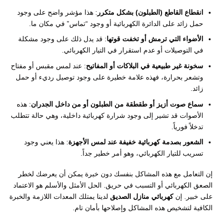
انقطاع القاطع (الطبلون) بشكل متكرر
: هذا مؤشر واضح على وجود
حمل زائد على الدائرة الكهربائية أو وجود “تماس” في مكان ما.
الأضواء التي ترمش أو تخفت قوتها
: قد يدل ذلك على وجود مشكلة
في التوصيلات أو عدم استقرار في التيار الكهربائي.
سخونة غير طبيعية في البلاكات أو المفاتيح
: عند لمس مقبس أو مفتاح
وتشعر بحرارة، فهذه علامة خطيرة على وجود توصيل رديء أو حمل
زائد.
سماع صوت أزيز أو طقطقة من الطبلون أو من داخل الجدران
: هذه
الأصوات قد تشير إلى وجود شرارة كهربائية داخلية، وهي حالة تتطلب
تدخلاً فورياً.
الشعور بصدمة كهربائية خفيفة عند لمس الأجهزة
: هذا يعني وجود
تسريب للتيار الكهربائي، وهو أمر خطير جداً.
إن التعامل مع هذه المشاكل بنفسك دون خبرة يمكن أن يعرضك لخطر
الصعق الكهربائي أو التسبب في حريق. الحل الأمثل والأسلم هو الاعتماد
على خبير. إن
كهربائي منازل الصديق
لدينا يمتلك المعدات اللازمة والخبرة
الكافية لتشخيص هذه المشاكل وإصلاحها بأمان تام.