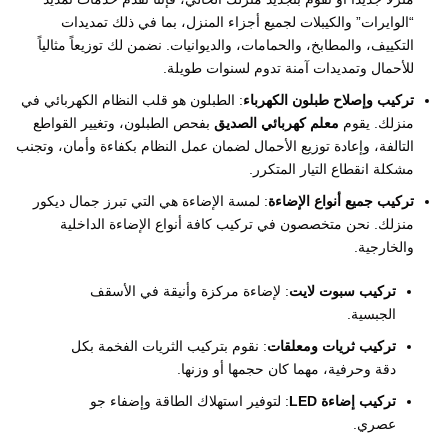
“الوايرات” والكيبلات لجميع أجزاء المنزل، بما في ذلك تمديدات
التكييف، والمطابخ، والحمامات، والديوانيات. نضمن لك توزيعاً مثالياً
للأحمال وتمديدات آمنة تدوم لسنوات طويلة.
تركيب وإصلاح طبلون الكهرباء
: الطبلون هو قلب النظام الكهربائي في
منزلك. يقوم
معلم كهربائي الصديق
بفحص الطبلون، وتغيير القواطع
التالفة، وإعادة توزيع الأحمال لضمان عمل النظام بكفاءة وأمان، وتجنب
مشكلة انقطاع التيار المتكرر.
تركيب جميع أنواع الإضاءة
: لمسة الإضاءة هي التي تبرز جمال ديكور
منزلك. نحن متخصصون في تركيب كافة أنواع الإضاءة الداخلية
والخارجية.
تركيب سبوت لايت
: لإضاءة مركزة وأنيقة في الأسقف
الجبسية.
تركيب ثريات ومعلقات
: نقوم بتركيب الثريات الفخمة بكل
دقة وحرفية، مهما كان حجمها أو وزنها.
تركيب إضاءة LED
: لتوفير استهلاك الطاقة وإضفاء جو
عصري.