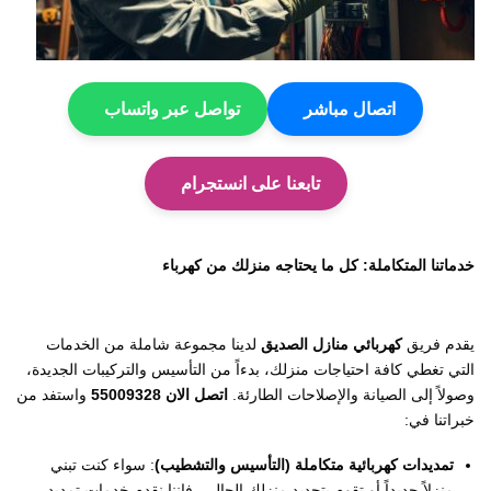
اتصال مباشر
تواصل عبر واتساب
تابعنا على انستجرام
خدماتنا المتكاملة: كل ما يحتاجه منزلك من كهرباء
يقدم فريق
كهربائي منازل الصديق
لدينا مجموعة شاملة من الخدمات
التي تغطي كافة احتياجات منزلك، بدءاً من التأسيس والتركيبات الجديدة،
وصولاً إلى الصيانة والإصلاحات الطارئة.
اتصل الان 55009328
واستفد من
خبراتنا في:
تمديدات كهربائية متكاملة (التأسيس والتشطيب)
: سواء كنت تبني
منزلاً جديداً أو تقوم بتجديد منزلك الحالي، فإننا نقدم خدمات تمديد