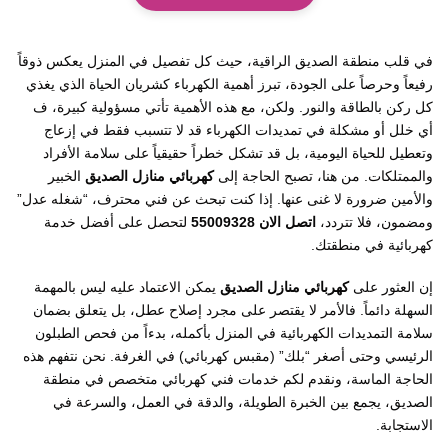
في قلب منطقة الصديق الراقية، حيث كل تفصيل في المنزل يعكس ذوقاً
رفيعاً وحرصاً على الجودة، تبرز أهمية الكهرباء كشريان الحياة الذي يغذي
كل ركن بالطاقة والنور. ولكن، مع هذه الأهمية تأتي مسؤولية كبيرة، ف
أي خلل أو مشكلة في تمديدات الكهرباء قد لا تتسبب فقط في إزعاج
وتعطيل للحياة اليومية، بل قد تشكل خطراً حقيقياً على سلامة الأفراد
والممتلكات. من هنا، تصبح الحاجة إلى
كهربائي منازل الصديق
الخبير
والأمين ضرورة لا غنى عنها. إذا كنت تبحث عن فني محترف، “شغله عدل”
ومضمون، فلا تتردد،
اتصل الان 55009328
لتحصل على أفضل خدمة
كهربائية في منطقتك.
إن العثور على
كهربائي منازل الصديق
يمكن الاعتماد عليه ليس بالمهمة
السهلة دائماً. فالأمر لا يقتصر على مجرد إصلاح عطل، بل يتعلق بضمان
سلامة التمديدات الكهربائية في المنزل بأكمله، بدءاً من فحص الطبلون
الرئيسي وحتى أصغر “بلك” (مقبس كهربائي) في الغرفة. نحن نتفهم هذه
الحاجة الماسة، ونقدم لكم خدمات فني كهربائي متخصص في منطقة
الصديق، يجمع بين الخبرة الطويلة، والدقة في العمل، والسرعة في
الاستجابة.