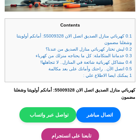
Contents
0.1
كهربائي منازل الصديق اتصل الان 55009328: أمانكم أولويتنا
وشغلنا مضمون
0.2
ليش تختار كهربائي منازل الصديق من عندنا؟
0.3
خدماتنا المتكاملة: كل ما يحتاجه منزلك من كهرباء
0.4
مشاكل كهربائية شائعة في المنازل.. لا تتجاهلها!
0.5
اتصل الآن.. راحتك وأمانك على بعد مكالمة
1
يمكنك ايضا الاطلاع علي :
كهربائي منازل الصديق اتصل الان 55009328: أمانكم أولويتنا وشغلنا
مضمون
اتصال مباشر
تواصل عبر واتساب
تابعنا على انستجرام