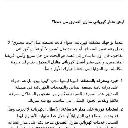
ليش تختار كهربائي منازل الصديق من عندنا؟
عندما تواجهك مشكلة كهربائية، سواء كانت بسيطة مثل “ليت محترق” لا
يعمل رغم تغيير المصباح، أو معقدة مثل “شورت” أو تماس كهربائي
مفاجئ، فإن أول ما يتبادر إلى ذهنك هو البحث عن حل سريع وآمن. فريقنا
المتخصص، والذي يعتبر أفضل
كهربائي منازل الصديق
، يقدم لك حزمة
متكاملة من المزايا التي تجعلنا خيارك الأول دائماً:
خبرة ومعرفة بالمنطقة
: فنيونا ليسوا مجرد كهربائيين، بل هم خبراء
على دراية تامة بطبيعة المباني والتمديدات الكهربائية في منطقة
الصديق. هذه المعرفة العميقة تمكنهم من تشخيص المشاكل بسرعة
فائقة وتقديم الحلول المثلى التي تتناسب مع بنية منزلك.
استجابة فورية على مدار 24 ساعة
: الأعطال الكهربائية لا تعرف وقتاً.
قد يحدث انقطاع في التيار ليلاً أو خلال عطلة نهاية الأسبوع. لهذا
السبب، خدمات
كهربائي منازل الصديق
متاحة لكم على مدار الساعة