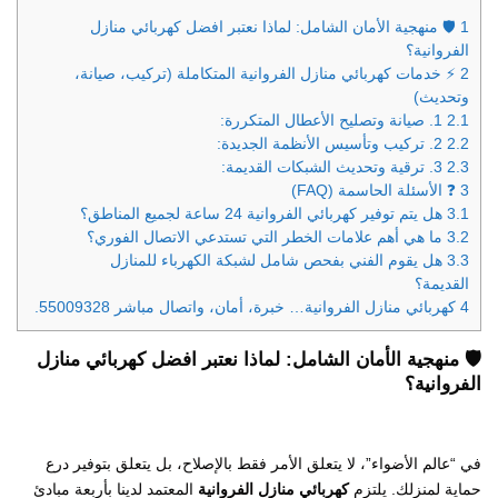
1
🛡️ منهجية الأمان الشامل: لماذا نعتبر افضل كهربائي منازل
الفروانية؟
2
⚡️ خدمات كهربائي منازل الفروانية المتكاملة (تركيب، صيانة،
وتحديث)
2.1
1. صيانة وتصليح الأعطال المتكررة:
2.2
2. تركيب وتأسيس الأنظمة الجديدة:
2.3
3. ترقية وتحديث الشبكات القديمة:
3
❓ الأسئلة الحاسمة (FAQ)
3.1
هل يتم توفير كهربائي الفروانية 24 ساعة لجميع المناطق؟
3.2
ما هي أهم علامات الخطر التي تستدعي الاتصال الفوري؟
3.3
هل يقوم الفني بفحص شامل لشبكة الكهرباء للمنازل
القديمة؟
4
كهربائي منازل الفروانية… خبرة، أمان، واتصال مباشر 55009328.
🛡️ منهجية الأمان الشامل: لماذا نعتبر
افضل كهربائي منازل
الفروانية
؟
في “عالم الأضواء”، لا يتعلق الأمر فقط بالإصلاح، بل يتعلق بتوفير درع
حماية لمنزلك. يلتزم
كهربائي منازل الفروانية
المعتمد لدينا بأربعة مبادئ