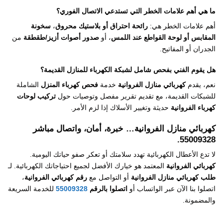
ما هي أهم علامات الخطر التي تستدعي الاتصال الفوري؟
أهم علامات الخطر هي:
رائحة احتراق أو بلاستيك محروق
،
سخونة
المقابس أو لوحة القواطع عند اللمس
، أو
صدور أصوات أزيز/طقطقة
من
الجدران أو المفاتيح.
هل يقوم الفني بفحص شامل لشبكة الكهرباء للمنازل القديمة؟
نعم، يقدم
كهربائي منازل الفروانية
خدمة
فحص كهرباء المنزل
الشاملة
للشبكات القديمة، مع تقديم تقرير مفصل وتوصيات حول
تركيب لوحات
كهرباء الفروانية
حديثة وتغيير الأسلاك إذا لزم الأمر.
كهربائي منازل الفروانية
… خبرة، أمان، واتصال مباشر
55009328.
لا تدع الأعطال الكهربائية تهدد سلامتك أو تعكر صفو حياتك اليومية.
كهربائي الفروانية
المعتمد هو خيارك الأفضل لجميع احتياجاتك الكهربائية. لـ
طلب كهربائي منازل الفروانية
أو التواصل مع
رقم كهربائي الفروانية
،
اتصلوا بنا الآن عبر الواتساب أو
اتصلوا بالرقم
55009328
للخدمة السريعة
والمضمونة.