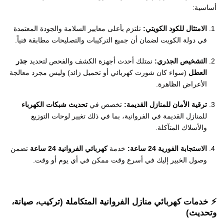
أساسية:
الامتثال للكود الكويتي:
نلتزم بأعلى معايير السلامة والجودة المعتمدة
في دولة الكويت لضمان أن جميع التركيبات والتصليحات مطابقة فنياً.
التشخيص الجذري:
نمتلك أحدث أجهزة الكشف والفحص لتحديد
جذر
العطل
(سواء كان شورت كهربائي أو تحميل زائد) وليس مجرد معالجة
الأعراض الظاهرة.
ترقية الأمان للمنازل القديمة:
تخصص في
تحديث شبكات الكهرباء
للمنازل القديمة في الفروانية، بما في ذلك تغيير لوحات التوزيع
والأسلاك المتآكلة.
الاستجابة الفورية 24 ساعة:
خدمة
كهربائي الفروانية 24 ساعة
تضمن
وصول الخبير إليك في أسرع وقت ممكن في أي يوم أو وقت.
⚡️ خدمات
كهربائي منازل الفروانية
المتكاملة (تركيب، صيانة،
وتحديث)