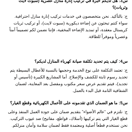
س3: هل لديكم خبرة في تركيب إنارة منازل عصرية (سبوت لايت
وثريات)؟
ج:
بالتأكيد. نحن متخصصون في خدمات تركيب إنارة منازل احترافية.
سواء كنتم تبحثون عن إضاءة ديكورية (سبوت لايت)، أو تركيب ثريات
كريستال معقدة، أو تمديد الإضاءة المخفية، فإننا نضمن لكم تصميماً آمناً
وعصرياً وموفراً للطاقة.
س4: كيف يتم تحديد تكلفة صيانة كهرباء المنازل لديكم؟
ج: تعتمد التكلفة على نوع الخدمة وحجمها بالنسبة للأعطال البسيطة يتم
تحديد رسوم ثابتة للكشف والإصلاح. أما المشاريع الكبيرة (تأسيس أو
تجديد)، فيتم تقديم عرض سعر مكتوب ومفصل بعد المعاينة، لضمان
الشفافية التامة قبل البدء بالعمل.
س5: ما هو الضمان الذي تقدمونه على الأعمال الكهربائية وقطع الغيار؟
ج
: نلتزم في “عالم الأضواء” بتقديم ضمان على جودة العمل المنفذ وعلى
قطع الغيار التي يتم تركيبها (أسلاك، قواطع، مفاتيح) ضد عيوب التركيب.
نحن نستخدم قطعاً أصلية ومعتمدة فقط لضمان سلامة وأمان منزلكم.