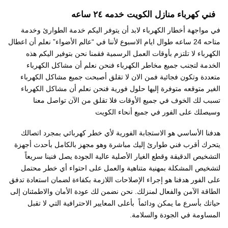
فني كهرباء منازل الكويت خدمه ٢٤ ساعه
في مواجهة أخطار الكهرباء لابد أن يتوفر اليكم خدمة الطوارئ وخدمة
متاحه 24 ساعه طوال ايام الاسبوع لأننا في “عالم الأضواء” نعلم أن اعطال
الكهرباء لا تلتزم بأوقات العمل الرسمية فقمنا نحن بتوفير اليكم هذه
الخدمة لتجنب جميع مخاطر الكهرباء فنحن نعلم أن مشاكل الكهرباء
متعددة وتكون فجائية فمن الان لا تقلق أصبحت جميع مشاكل الكهرباء
الغير متوقعه متوفرة إليها حلول فورية فنحن نعلم أن مشاكل الكهرباء
تسبب لك الخوف في جميع الأوقات فلا تقلق من الآن تواصل معنا
وسيصلك على الفور في جميع أنحاء الكويت
هدفنا الأساسي هو الاستجابة الفورية لأي خطر كهربائي بمجرد اتصالك
يتحرك أقرب فني طوارئ إليك مباشرة وهو مجهز بالكامل بأحدث أجهزة
التشخيص الدقيقة وقطع الغيار الأصلية عالية الجودة يصل فنينا سريعاً
لتشخيص المشكلة بمهنية متناهية والعمل على احتواء أي خطر محتمل
على الفور هدفنا هو إجراء الإصلاحات اللازمة بكفاءة لضمان استعادة تدفق
الطاقة الآمن والفعال لمنزلك. نحن نضمن لك عودة الأمان والاطمئنان إلى
حياتك بأسرع ما يمكن ودائماً بأعلى المعايير الاحترافية التي لا تقبل
المساومة في الجودة والسلامة.