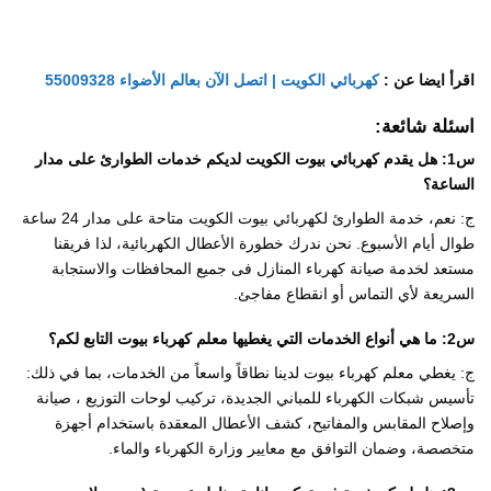
اقرأ ايضا عن :
كهربائي الكويت | اتصل الآن بعالم الأضواء 55009328
اسئلة شائعة:
س1: هل يقدم كهربائي بيوت الكويت لديكم خدمات الطوارئ على مدار
الساعة؟
ج
: نعم، خدمة الطوارئ لكهربائي بيوت الكويت متاحة على مدار 24 ساعة
طوال أيام الأسبوع. نحن ندرك خطورة الأعطال الكهربائية، لذا فريقنا
مستعد لخدمة صيانة كهرباء المنازل فى جميع المحافظات والاستجابة
السريعة لأي التماس أو انقطاع مفاجئ.
س2: ما هي أنواع الخدمات التي يغطيها معلم كهرباء بيوت التابع لكم؟
ج: يغطي معلم كهرباء بيوت لدينا نطاقاً واسعاً من الخدمات، بما في ذلك:
تأسيس شبكات الكهرباء للمباني الجديدة، تركيب لوحات التوزيع ، صيانة
وإصلاح المقابس والمفاتيح، كشف الأعطال المعقدة باستخدام أجهزة
متخصصة، وضمان التوافق مع معايير وزارة الكهرباء والماء.