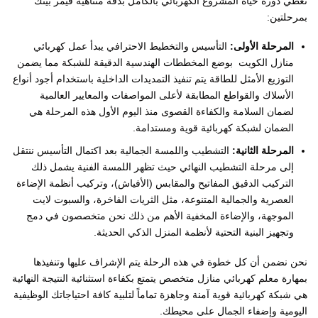
تغطي دورة حياة المشروع الكهربائي بالكامل بدقة متناهية فيمر بيتك
بمرحلتين:
​المرحلة الأولى:
التأسيس والتخطيط الاحترافي يبدأ عمل كهربائي
منازل الكويت بوضع المخططات الهندسية الدقيقة للشبكة مما يضمن
التوزيع الأمثل للطاقة يتم تنفيذ التمديدات الداخلية باستخدام أجود أنواع
الأسلاك والقواطع المطابقة لأعلى المواصفات والمعايير العالمية
لضمان السلامة والكفاءة القصوى منذ اليوم الأول هذه المرحلة هي
الضمان لشبكة كهربائية قوية ومستدامة.
​المرحلة الثانية:
التشطيب واللمسة الجمالية بعد اكتمال التأسيس ننتقل
إلى مرحلة التشطيب النهائي حيث تظهر اللمسة الفنية يشمل ذلك
التركيب الدقيق المفاتيح والمقابس (الأفياش)، وتركيب أنظمة الإضاءة
العصرية والجمالية المتنوعة، مثل الثريات الفاخرة، والسبوت لايت
الموجهة، والإضاءة المخفية الأهم من ذلك نحن متخصصون في دمج
وتجهيز البنية التحتية لأنظمة المنزل الذكي الحديثة.
​نحن نضمن أن كل خطوة في هذه الرحلة يتم الإشراف عليها وتنفيذها
بمهارة معلم كهربائي منازل متخصص يتمتع بكفاءة استثنائية النتيجة النهائية
هي شبكة كهربائية قوية آمنة وجاهزة تماماً لتلبية كافة احتياجاتك الوظيفية
اليومية وإضفاء الجمال على محيطك.