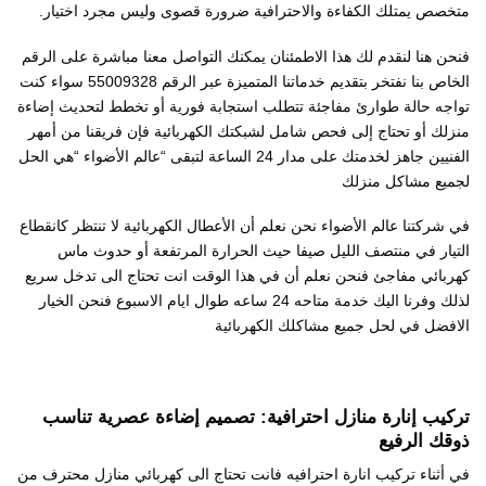
متخصص يمتلك الكفاءة والاحترافية ضرورة قصوى وليس مجرد اختيار.
فنحن هنا لنقدم لك هذا الاطمئنان يمكنك التواصل معنا مباشرة على الرقم
الخاص بنا نفتخر بتقديم خدماتنا المتميزة عبر الرقم 55009328 سواء كنت
تواجه حالة طوارئ مفاجئة تتطلب استجابة فورية أو تخطط لتحديث إضاءة
منزلك أو تحتاج إلى فحص شامل لشبكتك الكهربائية فإن فريقنا من أمهر
الفنيين جاهز لخدمتك على مدار 24 الساعة لتبقى “عالم الأضواء “هي الحل
لجميع مشاكل منزلك
في شركتنا عالم الأضواء نحن نعلم أن الأعطال الكهربائية لا تنتظر كانقطاع
التيار في منتصف الليل صيفا حيث الحرارة المرتفعة أو حدوث ماس
كهربائي مفاجئ فنحن نعلم أن في هذا الوقت انت تحتاج الى تدخل سريع
لذلك وفرنا اليك خدمة متاحه 24 ساعه طوال ايام الاسبوع فنحن الخيار
الافضل في لحل جميع مشاكلك الكهربائية
تركيب إنارة منازل احترافية: تصميم إضاءة عصرية تناسب
ذوقك الرفيع
في أثناء تركيب انارة احترافيه فانت تحتاج الى كهربائي منازل محترف من