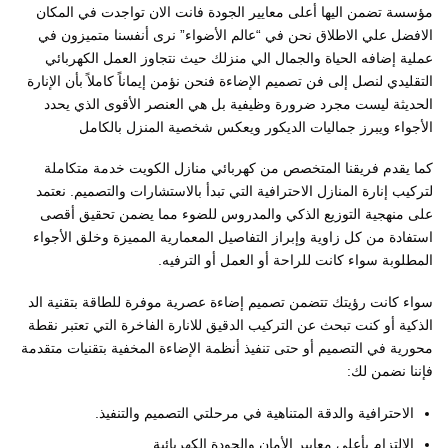
مؤسسة تضمن اليها أعلى معايير الجودة فانت الان تواجدت في المكان
الافضل علي الاطلاق نحن في “عالم الأضواء” نرى أنفسنا متميزون في
عملية إضافه الحياة والجمال الي منزلك حيث نتجاوز العمل الكهربائي
التقليدي لنصل إلى فن تصميم الإضاءة فنحن نؤمن إيماناً كاملاً بأن الإنارة
الحديثة ليست مجرد ضرورة وظيفية بل هي العنصر الأقوى الذي يحدد
الأجواء ويبرز جماليات الديكور ويعكس شخصية المنزل بالكامل
كما ​يقدم فريقنا المتخصص من كهربائي منازل الكويت خدمة متكاملة
لتركيب إنارة المنازل الاحترافية التي تبدأ بالاستشارات والتصميم. نعتمد
على منهجية التوزيع الذكي والمدروس للضوء مما يضمن تحقيق أقصى
استفادة من كل زاوية وإبراز التفاصيل المعمارية المميزة وخلق الأجواء
المطلوبة سواء كانت للراحة أو العمل أو الترفيه.
​سواء كانت رؤيتك تتضمن تصميم إضاءة عصرية موفرة للطاقة بتقنية الد
الذكية أو كنت تبحث عن التركيب الدقيق للانارة الفاخرة التي تعتبر نقطة
محورية في التصميم أو حتى تنفيذ أنظمة الإضاءة المخفية بتقنيات متقدمة
فإننا نضمن لك:
​الاحترافية والدقة المتناهية في مرحلتي التصميم والتنفيذ.
​الالتزام بأعلى معايير الأمان والجودة الكهربائية.