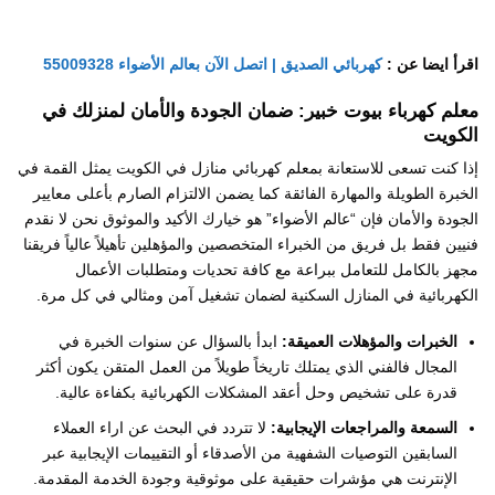
اقرأ ايضا عن :
كهربائي الصديق | اتصل الآن بعالم الأضواء 55009328
معلم كهرباء بيوت خبير: ضمان الجودة والأمان لمنزلك في
الكويت
إذا كنت تسعى للاستعانة بمعلم كهربائي منازل في الكويت يمثل القمة في
الخبرة الطويلة والمهارة الفائقة كما يضمن الالتزام الصارم بأعلى معايير
الجودة والأمان فإن “عالم الأضواء” هو خيارك الأكيد والموثوق نحن لا نقدم
فنيين فقط بل فريق من الخبراء المتخصصين والمؤهلين تأهيلاً عالياً فريقنا
مجهز بالكامل للتعامل ببراعة مع كافة تحديات ومتطلبات الأعمال
الكهربائية في المنازل السكنية لضمان تشغيل آمن ومثالي في كل مرة.
الخبرات والمؤهلات العميقة:
ابدأ بالسؤال عن سنوات الخبرة في
المجال فالفني الذي يمتلك تاريخاً طويلاً من العمل المتقن يكون أكثر
قدرة على تشخيص وحل أعقد المشكلات الكهربائية بكفاءة عالية.
​السمعة والمراجعات الإيجابية:
لا تتردد في البحث عن اراء العملاء
السابقين التوصيات الشفهية من الأصدقاء أو التقييمات الإيجابية عبر
الإنترنت هي مؤشرات حقيقية على موثوقية وجودة الخدمة المقدمة.