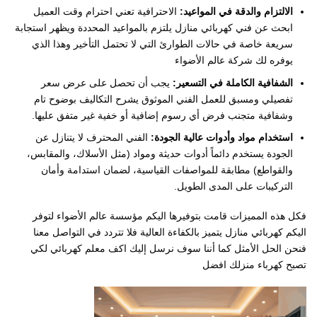
​الالتزام والدقة في المواعيد:
الاحترافية تعني احترام وقت العميل
ابحث عن فني كهربائي منازل يلتزم بالمواعيد المحددة ويظهر استجابة
سريعة خاصة في حالات الطوارئ التي لا تحتمل التأخير وهذا الذي
يوفره لك شركة عالم الأضواء
​الشفافية الكاملة في التسعير:
يجب أن تحصل على عرض سعر
تفصيلي ومسبق للعمل الفني الموثوق يشرح التكاليف بوضوح تام
وشفافية متجنب فرض أي رسوم إضافية أو خفية غير متفق عليها.
​استخدام مواد وأدوات عالية الجودة:
الفني المحترف لا يتنازل عن
الجودة يستخدم دائماً أدوات حديثة ومواد (مثل الأسلاك، والمقابس،
والقواطع) مطابقة للمواصفات القياسية، لضمان استدامة وأمان
التركيبات على المدى الطويل.
فكل هذه المميزات قامت بتوفيرها اليكم مؤسسة عالم الأضواء لتوفر
اليكم كهربائي منازل يتميز بالكفاءة العالية فلا تتردد في التواصل معنا
فنحن الحل الأمثل كما أننا سوف نرسل إليك اكف معلم كهربائي لكي
تصبح كهرباء منزلك افضل