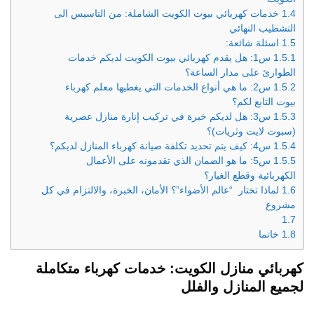
1.4
خدمات كهربائي بيوت الكويت الشاملة: من التاسيس الى
التشطيب النهائي
1.5
اسئلة شائعة:
1.5.1
س1: هل يقدم كهربائي بيوت الكويت لديكم خدمات
الطوارئ على مدار الساعة؟
1.5.2
س2: ما هي أنواع الخدمات التي يغطيها معلم كهرباء
بيوت التابع لكم؟
1.5.3
س3: هل لديكم خبرة في تركيب إنارة منازل عصرية
(سبوت لايت وثريات)؟
1.5.4
س4: كيف يتم تحديد تكلفة صيانة كهرباء المنازل لديكم؟
1.5.5
س5: ما هو الضمان الذي تقدمونه على الأعمال
الكهربائية وقطع الغيار؟
1.6
لماذا تختار “عالم الأضواء”؟ الأمان، الخبرة، والالتزام في كل
مشروع
1.7
1.8
خاتما
كهربائي منازل الكويت: خدمات كهرباء متكاملة
لجميع المنازل والفلل