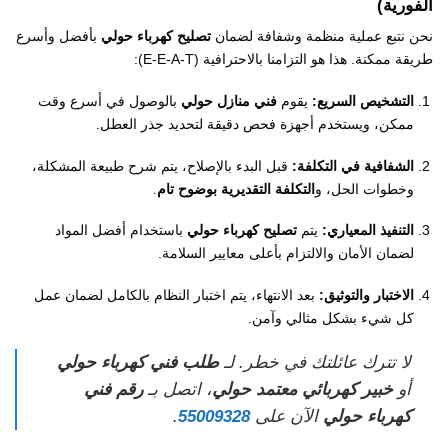
الفورية)
نحن نتبع عملية منظمة وشفافة لضمان
تصليح كهرباء حولي
بأفضل وأسرع
طريقة ممكنة. هذا هو التزامنا بالاحترافية (E-E-A-T):
التشخيص السريع:
يقوم
فني منازل حولي
بالوصول في أسرع وقت
ممكن، ويستخدم أجهزة فحص دقيقة لتحديد جذر العطل.
الشفافية في التكلفة:
قبل البدء بالإصلاح، يتم شرح طبيعة المشكلة،
وخطوات الحل، و
التكلفة التقديرية بوضوح تام
.
التنفيذ المعياري:
يتم
تصليح كهرباء حولي
باستخدام أفضل المواد
لضمان الأمان والالتزام بأعلى معايير السلامة.
الاختبار والتوثيق:
بعد الانتهاء، يتم اختبار النظام بالكامل لضمان عمل
كل شيء بشكل مثالي وآمن.
لا تترك عائلتك في خطر. لـ
طلب فني كهرباء حولي
أو
خبير كهربائي معتمد حولي
، اتصل بـ
رقم فني
كهرباء حولي
الآن على
55009328
.