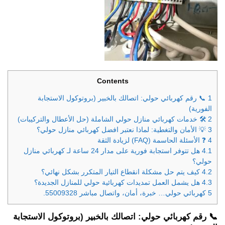
Contents
1
📞 رقم كهربائي حولي: اتصالك بالخبير (بروتوكول الاستجابة
الفورية)
2
🛠️ خدمات كهربائي منازل حولي الشاملة (حل الأعطال والتركيبات)
3
💡 الأمان والتغطية: لماذا نعتبر افضل كهربائي منازل حولي؟
4
❓ الأسئلة الحاسمة (FAQ) لزيادة الثقة
4.1
هل تتوفر استجابة فورية على مدار 24 ساعة لـ كهربائي منازل
حولي؟
4.2
كيف يتم حل مشكلة انقطاع التيار المتكرر بشكل نهائي؟
4.3
هل يشمل العمل تمديدات كهربائية حولي للمنازل الجديدة؟
5
كهربائي حولي… خبرة، أمان، واتصال مباشر 55009328.
📞
رقم كهربائي حولي
: اتصالك بالخبير (بروتوكول الاستجابة