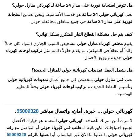
هل تتوفر
استجابة فورية على مدار 24 ساعة
لـ
كهربائي منازل حولي
؟
نعم.
كهربائي حولي 24 ساعة
هو خدمتنا الأساسية، ونحن نضمن
استجابة
فورية على مدار 24 ساعة
في جميع مناطق محافظة حولي.
كيف يتم حل مشكلة انقطاع التيار المتكرر بشكل نهائي؟
يقوم
مختص كهرباء منازل حولي
بتشخيص السبب الجذري (سواء كان حملاً
زائداً أو عطلاً في الشبكة)، ثم يقدم حلولاً دائمة مثل
تركيب لوحات كهرباء
حولي
جديدة وتوزيع الأحمال.
هل يشمل العمل
تمديدات كهربائية حولي
للمنازل الجديدة؟
نعم،
فني منازل حولي
متخصص في جميع أعمال
تمديدات كهربائية حولي
وتأسيس النقاط الجديدة و
تركيب لوحات كهرباء حولي
وفقاً للمعايير
الهندسية.
كهربائي حولي
… خبرة، أمان، واتصال مباشر
55009328
.
لا تترك أمن منزلك للصدفة.
كهربائي حولي
المعتمد هو خيارك الأفضل
لجميع احتياجاتك الكهربائية. لـ
طلب فني كهرباء حولي
أو التواصل مع
رقم
كهربائي حولي
، اتصلوا بنا الآن عبر الواتساب أو
اتصلوا بالرقم
55009328