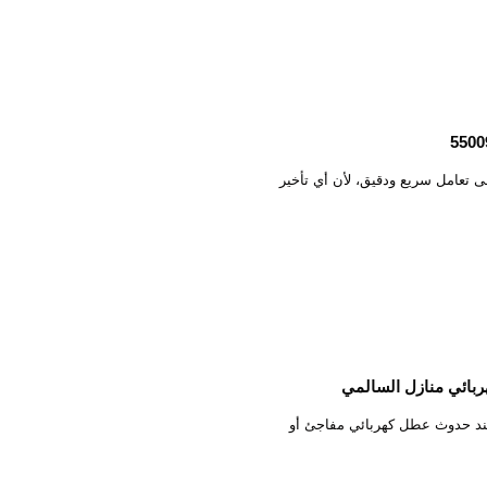
ال الكهربائية إلى تعامل سريع ودقيق، لأن أي تأخير
ن فني تثق به عند حدوث عطل كهربائي مفاجئ أو