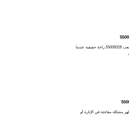
كهربائي الشعب 55009328 تمنحك خدمة كهربائي الشعب 55009328 راحة حقيقية عندما
التيار أو تظهر مشكلة مفاجئة في الإنارة أو