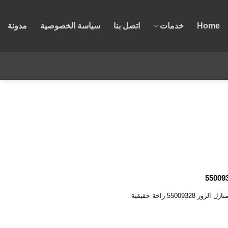
Home
خدمات
اتصل بنا
سياسة الخصوصية
مدونة
كهربائي منازل الزور 55009328 تمنحك خدمة كهربائي منازل الزور 55009328 راحة حقيقية