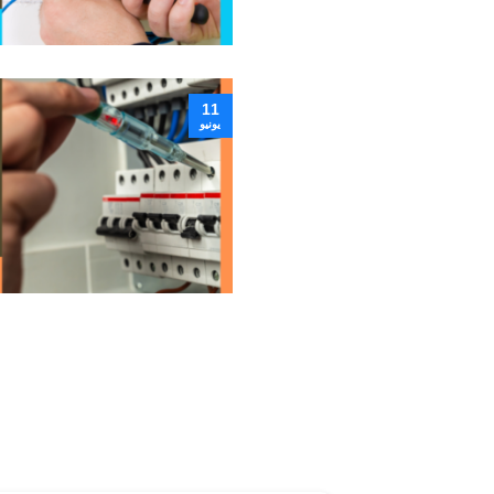
11
يونيو