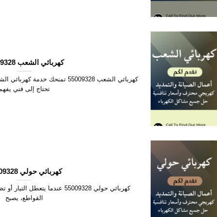
كهربائي الشعب 55009328
تحتاج إلى فني يفهم
كهربائي حولي 55009328
كهربائي حولي 55009328 عندما يتعطل 
القواطع، يصبح