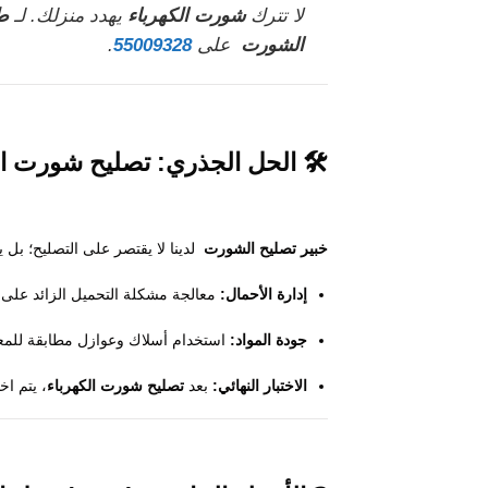
لا تترك
شورت الكهرباء
يهدد منزلك. لـ
ط
الشورت
على
55009328
.
🛠️ الحل الجذري:
تصليح شورت ال
خبير تصليح الشورت
لدينا لا يقتصر على التصليح؛ بل 
إدارة الأحمال:
معالجة مشكلة التحميل الزائد على ا
جودة المواد:
استخدام أسلاك وعوازل مطابقة للمعاي
الاختبار النهائي:
بعد
تصليح شورت الكهرباء
، يتم اخ