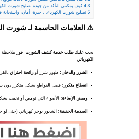
4.3
كيف يمكنني التأكد من جودة تصليح شورت الكهرب
5
تصليح شورت الكهرباء… خبرة، أمان، واستجابة فو
⚠️ العلامات الحاسمة لـ
شورت الك
يجب عليك
طلب خدمة كشف الشورت
فور ملاحظة 
الكهربائي
:
الشرر والدخان:
ظهور شرر أو
رائحة احتراق
بالقرب
انقطاع متكرر:
فصل القواطع بشكل متكرر دون سب
وميض الإضاءة:
الأضواء التي تومض أو تخفت بش
الصدمة الخفيفة:
الشعور بوخز كهربائي (حتى لو خ