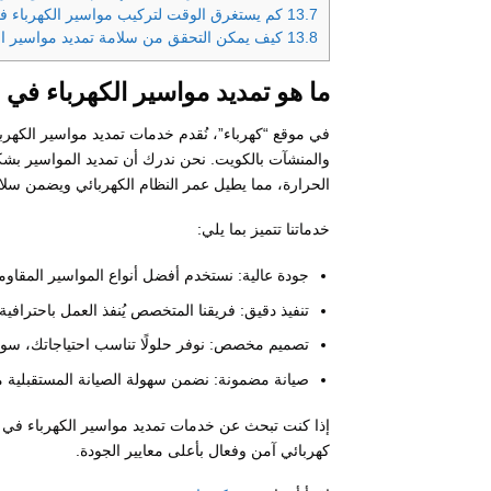
13.7
كم يستغرق الوقت لتركيب مواسير الكهرباء ف
13.8
كيف يمكن التحقق من سلامة تمديد مواسير الكهر
ما هو تمديد مواسير الكهرباء في 
في موقع “كهرباء”، نُقدم خدمات تمديد مواسير الكهرب
والمنشآت بالكويت. نحن ندرك أن تمديد المواسير بشكل
الحرارة، مما يطيل عمر النظام الكهربائي ويضمن سلام
خدماتنا تتميز بما يلي:
جودة عالية: نستخدم أفضل أنواع المواسير المقاوم
تنفيذ دقيق: فريقنا المتخصص يُنفذ العمل باحتراف
تصميم مخصص: نوفر حلولًا تناسب احتياجاتك، سواء 
صيانة مضمونة: نضمن سهولة الصيانة المستقبلية 
إذا كنت تبحث عن خدمات تمديد مواسير الكهرباء في ا
كهربائي آمن وفعال بأعلى معايير الجودة.