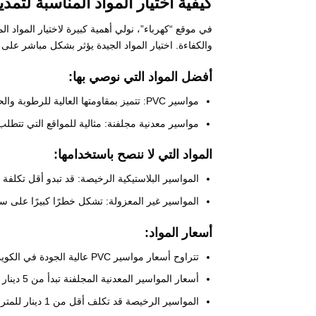
كيفية اختيار المواد المناسبة لتم
في موقع “كهرباء”، نولي أهمية كبيرة لاختيار المواد ا
والكفاءة. اختيار المواد الجيدة يؤثر بشكل مباشر على 
أفضل المواد التي نوصي بها:
مواسير PVC: تتميز بمقاومتها العالية للرطوبة والحرارة وسهولة تركيبها، وتُعد الخيار الأكثر شيوعًا.
مواسير معدنية مجلفنة: مثالية للمواقع التي تتطل
المواد التي لا ننصح باستخدامها:
المواسير البلاستيكية الرخيصة: قد تبدو أقل تكلفة
المواسير غير المعزولة: تشكل خطرًا كبيرًا على سل
أسعار المواد:
تتراوح أسعار مواسير PVC عالية الجودة في الكويت بين 1.5 إلى 3 دينار للمتر الواحد، حسب العلامة التجارية.
أسعار المواسير المعدنية المجلفنة تبدأ من 5 دينار للمتر الواحد وتزيد حسب الجودة والمقاسات المطلوبة.
المواسير الرخيصة قد تكلف أقل من 1 دينار للمتر، لكننا في موقع “كهرباء” لا ننصح باستخدامها حفاظًا على أمان النظام.