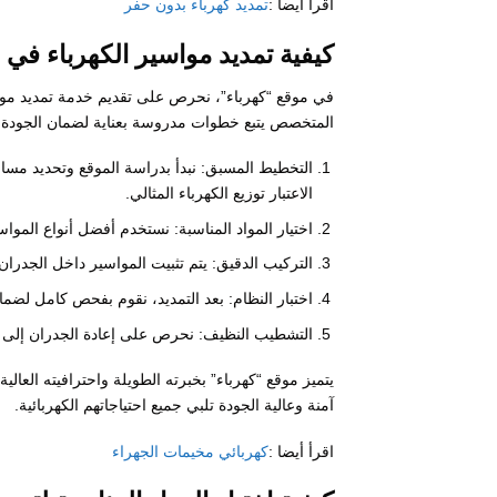
اقرأ أيضا :
تمديد كهرباء بدون حفر
كيفية تمديد مواسير الكهرباء في
في موقع “كهرباء”، نحرص على تقديم خدمة تمديد مواس
المتخصص يتبع خطوات مدروسة بعناية لضمان الجودة وا
التخطيط المسبق: نبدأ بدراسة الموقع وتحديد مسار
الاعتبار توزيع الكهرباء المثالي.
اختيار المواد المناسبة: نستخدم أفضل أنواع الموا
التركيب الدقيق: يتم تثبيت المواسير داخل الجدران
اختبار النظام: بعد التمديد، نقوم بفحص كامل لضما
التشطيب النظيف: نحرص على إعادة الجدران إلى حا
يتميز موقع “كهرباء” بخبرته الطويلة واحترافيته العا
آمنة وعالية الجودة تلبي جميع احتياجاتهم الكهربائية.
اقرأ أيضا :
كهربائي مخيمات الجهراء