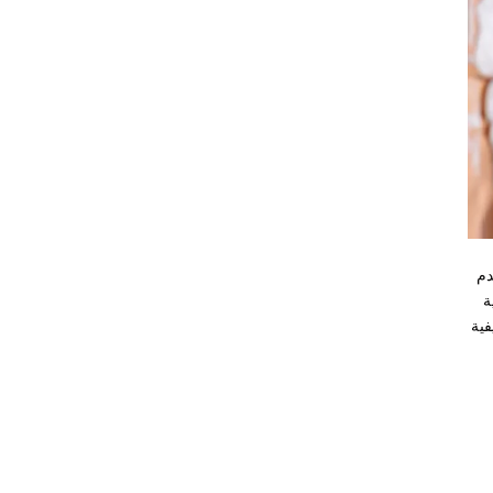
دم
ة
فية