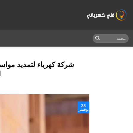
Skip
to
content
ا
28
نوفمبر