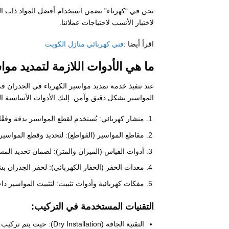
نحن في “كهرباء” نضمن استخدام أفضل المواد ذات الجو
لاختيار الأنسب لاحتياجات عملائنا.
اقرأ أيضا :
فني كهربائي منازل الكويت
ما هي الأدوات اللازمة لتمديد م
عند تنفيذ خدمة تمديد مواسير الكهرباء في الجدران 
المواسير بشكل دقيق وآمن. إليك الأدوات الأساسية ال
منشار كهربائي: يُستخدم لقطع المواسير بدقة وفقً
مقاطع المواسير (القواطع): لتحديد وقطع المواسير 
أدوات القياس (الميزان والمتر): لضمان تحديد المساف
معدات الحفر (الحفار الكهربائي): لحفر الجدران ب
مفكات كهربائية وأدوات تثبيت: لتثبيت المواسير د
التقنيات المستخدمة في التركيب:
التقنية الجافة (llation