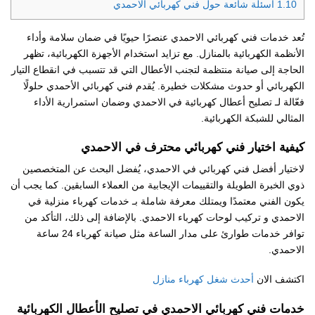
1.10
أسئلة شائعة حول فني كهربائي الاحمدي
تُعد خدمات فني كهربائي الاحمدي عنصرًا حيويًا في ضمان سلامة وأداء
الأنظمة الكهربائية بالمنازل. مع تزايد استخدام الأجهزة الكهربائية، تظهر
الحاجة إلى صيانة منتظمة لتجنب الأعطال التي قد تتسبب في انقطاع التيار
الكهربائي أو حدوث مشكلات خطيرة. يُقدم فني كهربائي الأحمدي حلولًا
فعّالة لـ تصليح أعطال كهربائية في الاحمدي وضمان استمرارية الأداء
المثالي للشبكة الكهربائية.
كيفية اختيار فني كهربائي محترف في الاحمدي
لاختيار أفضل فني كهربائي في الاحمدي، يُفضل البحث عن المتخصصين
ذوي الخبرة الطويلة والتقييمات الإيجابية من العملاء السابقين. كما يجب أن
يكون الفني معتمدًا ويمتلك معرفة شاملة بـ خدمات كهرباء منزلية في
الاحمدي و تركيب لوحات كهرباء الاحمدي. بالإضافة إلى ذلك، التأكد من
توافر خدمات طوارئ على مدار الساعة مثل صيانة كهرباء 24 ساعة
الاحمدي.
اكتشف الان
أحدث شغل كهرباء منازل
خدمات فني كهربائي الاحمدي في تصليح الأعطال الكهربائية