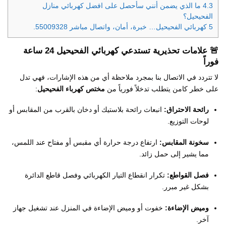
4.3
ما الذي يضمن أنني سأحصل على افضل كهربائي منازل
الفحيحيل؟
5
كهربائي الفحيحيل… خبرة، أمان، واتصال مباشر 55009328.
🚨 علامات تحذيرية تستدعي
كهربائي الفحيحيل 24 ساعة
فوراً
لا تتردد في الاتصال بنا بمجرد ملاحظة أي من هذه الإشارات، فهي تدل
على خطر كامن يتطلب تدخلاً فورياً من
مختص كهرباء الفحيحيل
:
رائحة الاحتراق:
انبعاث رائحة بلاستيك أو دخان بالقرب من المقابس أو
لوحات التوزيع.
سخونة المقابس:
ارتفاع درجة حرارة أي مقبس أو مفتاح عند اللمس،
مما يشير إلى حمل زائد.
فصل القواطع:
تكرار انقطاع التيار الكهربائي وفصل قاطع الدائرة
بشكل غير مبرر.
وميض الإضاءة:
خفوت أو وميض الإضاءة في المنزل عند تشغيل جهاز
آخر.