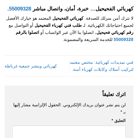
كهربائي الفحيحيل
… خبرة، أمان، واتصال مباشر
55009328
.
لا تترك أمن منزلك للصدفة.
كهربائي الفحيحيل
المعتمد هو خيارك الأفضل
لجميع احتياجاتك الكهربائية. لـ
طلب فني كهرباء الفحيحيل
أو التواصل مع
رقم كهربائي فحيحيل
، اتصلوا بنا الآن عبر الواتساب أو
اتصلوا بالرقم
55009328
للخدمة السريعة والمضمونة.
فني تمديدات كهربائية: مختص معتمد
كهربائي وبنشر جمعية غرناطة
لتركيب أسلاك وكابلات كهرباء آمنة.
اترك تعليقاً
لن يتم نشر عنوان بريدك الإلكتروني.
الحقول الإلزامية مشار إليها
بـ
*
التعليق
*