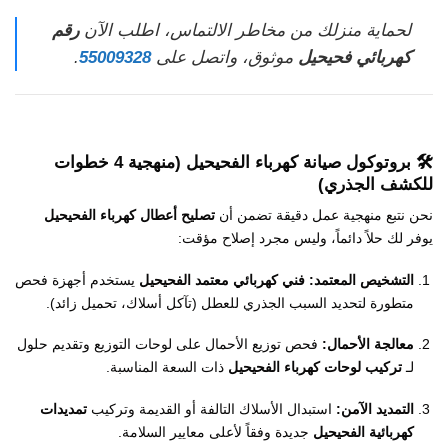
لحماية منزلك من مخاطر الالتماس، اطلب الآن
رقم
كهربائي فحيحيل
موثوق، واتصل على
55009328
.
🛠️ بروتوكول
صيانة كهرباء الفحيحيل
(منهجية 4 خطوات
للكشف الجذري)
نحن نتبع منهجية عمل دقيقة تضمن أن
تصليح أعطال كهرباء الفحيحيل
يوفر لك حلاً دائماً، وليس مجرد إصلاح مؤقت:
التشخيص المعتمد:
فني كهربائي معتمد الفحيحيل
يستخدم أجهزة فحص
متطورة لتحديد السبب الجذري للعطل (تآكل أسلاك، تحميل زائد).
معالجة الأحمال:
فحص توزيع الأحمال على لوحات التوزيع وتقديم حلول
لـ
تركيب لوحات كهرباء الفحيحيل
ذات السعة المناسبة.
التمديد الآمن:
استبدال الأسلاك التالفة أو القديمة وتركيب
تمديدات
كهربائية الفحيحيل
جديدة وفقاً لأعلى معايير السلامة.