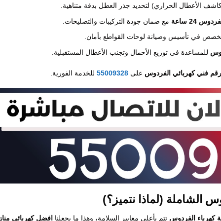
اشف الأعطال الحراري) لتحديد جذر العطل بدقة متناهية.
س 24 ساعة
مع ضمان جودة التركيبات والتصليحات.
صص في تأسيس وصيانة لوحات القواطع بأمان.
دوس
للمساعدة في توزيع الأحمال وتجنب الأعطال المستقبلية.
قم فني كهربائي الفردوس
على
55009328
للخدمة الفورية.
س الشاملة (لماذا نتميز؟)
ة كهرباء الفردوس
تتم بأعلى معايير السلامة، وهذا ما يجعلنا
افضل كهربائي مناز