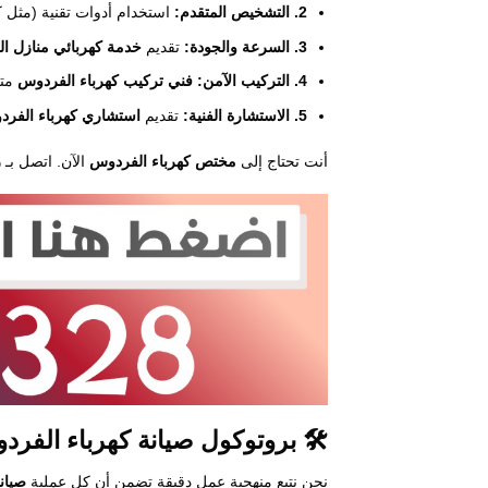
2. التشخيص المتقدم:
استخدام أدوات تقنية (مثل ك
3. السرعة والجودة:
تقديم
خدمة كهربائي منازل الفردو
4. التركيب الآمن:
فني تركيب كهرباء الفردوس
متخ
5. الاستشارة الفنية:
تقديم
استشاري كهرباء الفر
أنت تحتاج إلى
مختص كهرباء الفردوس
الآن. اتصل بـ
ر
🛠️ بروتوكول صيانة كهرباء الفردو
نحن نتبع منهجية عمل دقيقة تضمن أن كل عملية
صيان