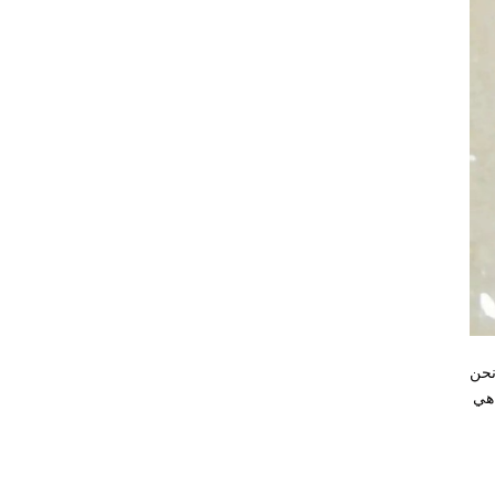
نحن
 هي