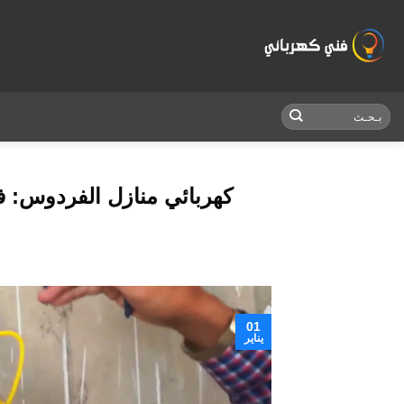
Skip
to
content
كهربائي منازل الفردوس: فن
01
يناير