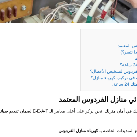
وس المعتمد
ا نتميز؟)
الفردوس لتشخيص الأعطال؟
ة في تركيب كهرباء منازل؟
اعة.
ائي منازل الفردوس المعتمد
 منزلك. نحن نركز على أعلى معايير الـ E-E-A-T لضمان تقديم
صيانة
التمديدات الخاصة بـ
كهرباء منازل الفردوس
.