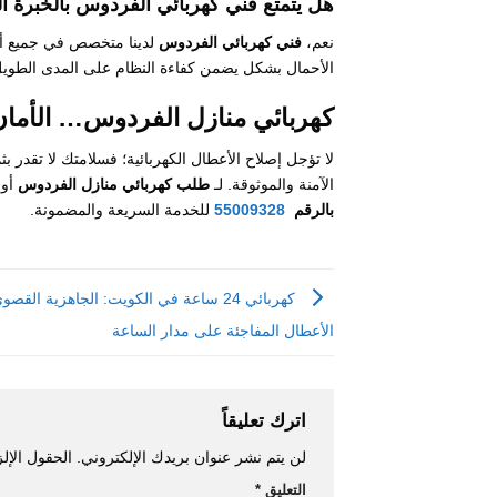
هل يتمتع فني كهربائي الفردوس بالخبرة ا
نعم،
فني كهربائي الفردوس
لدينا متخصص في جميع أ
الأحمال بشكل يضمن كفاءة النظام على المدى الطويل
كهربائي منازل الفردوس… الأمان والد
لا تؤجل إصلاح الأعطال الكهربائية؛ فسلامتك لا تقدر ب
الآمنة والموثوقة. لـ
طلب كهربائي منازل الفردوس
أو 
بالرقم
55009328
للخدمة السريعة والمضمونة.
كهربائي 24 ساعة في الكويت: الجاهزية الق
الأعطال المفاجئة على مدار الساعة
اترك تعليقاً
لن يتم نشر عنوان بريدك الإلكتروني.
الحقول الإلز
التعليق
*